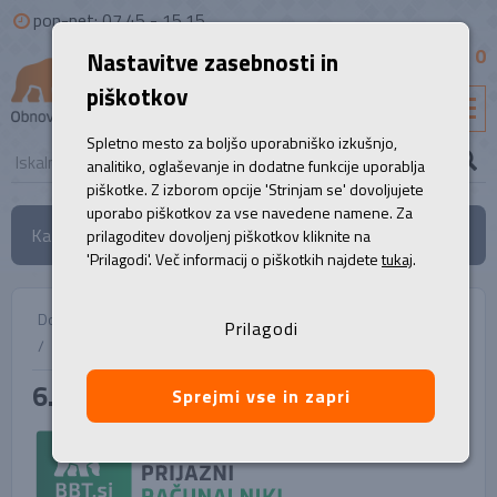
pon-pet: 07.45 - 15.15
0
Nastavitve zasebnosti in
B2B
piškotkov
SL
Spletno mesto za boljšo uporabniško izkušnjo,
analitiko, oglaševanje in dodatne funkcije uporablja
piškotke. Z izborom opcije 'Strinjam se' dovoljujete
uporabo piškotkov za vse navedene namene. Za
Kategorije
prilagoditev dovoljenj piškotkov kliknite na
'Prilagodi'. Več informacij o piškotkih najdete
tukaj
.
Domov
/
Na kratko
/
7. POGOSTA VPRAŠANJA
Prilagodi
/
Vprašanja in odgovori
/
6. ESG
6. ESG
Sprejmi vse in zapri