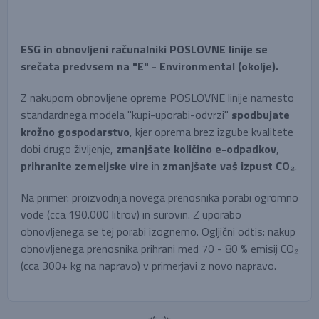
ESG in obnovljeni računalniki POSLOVNE linije se
srečata predvsem na "E" - Environmental (okolje).
Z nakupom obnovljene opreme POSLOVNE linije namesto
standardnega modela "kupi-uporabi-odvrzi"
spodbujate
krožno gospodarstvo
, kjer oprema brez izgube kvalitete
dobi drugo življenje,
zmanjšate količino e-odpadkov
,
prihranite zemeljske vire
in
zmanjšate vaš izpust CO₂
.
Na primer: proizvodnja novega prenosnika porabi ogromno
vode (cca 190.000 litrov) in surovin. Z uporabo
obnovljenega se tej porabi izognemo. Ogljični odtis: nakup
obnovljenega prenosnika prihrani med 70 - 80 % emisij CO₂
(cca 300+ kg na napravo) v primerjavi z novo napravo.