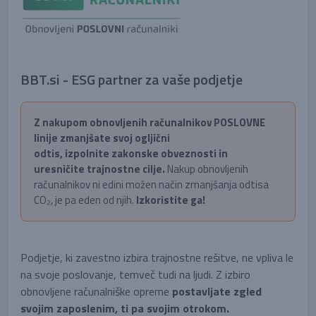
BBT.si - ESG partner za vaše podjetje
Z nakupom obnovljenih računalnikov POSLOVNE
linije zmanjšate svoj ogljični
odtis, izpolnite zakonske obveznosti in
uresničite trajnostne cilje.
Nakup obnovljenih
računalnikov ni edini možen način zmanjšanja odtisa
CO₂, je pa eden od njih.
Izkoristite ga!
Podjetje, ki zavestno izbira trajnostne rešitve, ne vpliva le
na svoje poslovanje, temveč tudi na ljudi. Z izbiro
obnovljene računalniške opreme
postavljate zgled
svojim zaposlenim, ti pa svojim otrokom.