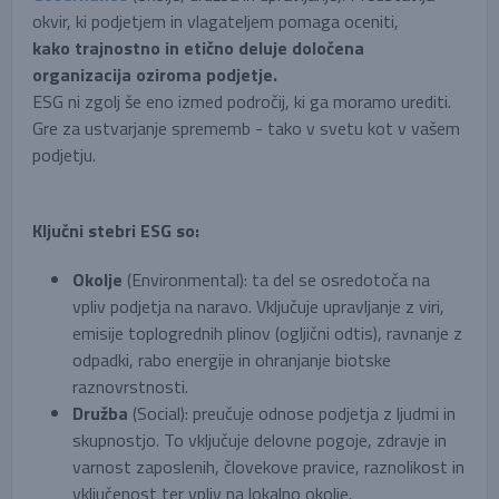
okvir, ki podjetjem in vlagateljem pomaga oceniti,
kako trajnostno in etično deluje določena
organizacija oziroma podjetje.
ESG ni zgolj še eno izmed področij, ki ga moramo urediti.
Gre za ustvarjanje sprememb - tako v svetu kot v vašem
podjetju.
Ključni stebri ESG so:
Okolje
(Environmental): ta del se osredotoča na
vpliv podjetja na naravo. Vključuje upravljanje z viri,
emisije toplogrednih plinov (ogljični odtis), ravnanje z
odpadki, rabo energije in ohranjanje biotske
raznovrstnosti.
Družba
(Social): preučuje odnose podjetja z ljudmi in
skupnostjo. To vključuje delovne pogoje, zdravje in
varnost zaposlenih, človekove pravice, raznolikost in
vključenost ter vpliv na lokalno okolje.