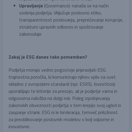
Upravljanje
(Governance): nanaša se na način
vodenja podjetja. Vključuje poslovno etiko,
transparentnost poslovanja, preprečevanje korupcije,
strukturo upravnih odborov in spoštovanje
zakonodaje
Zakaj je ESG danes tako pomemben?
Podjetja morajo vedno pogosteje pripravljati ESG
trajnostna poročila, ki komunicirajo njihov vpliv na svet
skladno z evropskimi standardi (npr. ESRS). Investitorji
uporabljajo te kriterije za presojo, ali je podjetje varna in
odgovorna naložba na dolgi rok. Poleg izpolnjevanja
zakonskih obveznosti podjetja s tem krepijo svoj ugled in
zaupanje strank. ESG ni le birokracija, temveč priložnost
za preoblikovanje poslovnih modelov v bolj odporne in
inovativne.