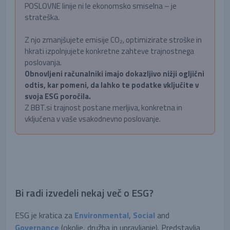
POSLOVNE linije ni le ekonomsko smiselna – je
strateška.
Z njo zmanjšujete emisije CO₂, optimizirate stroške in
hkrati izpolnjujete konkretne zahteve trajnostnega
poslovanja.
Obnovljeni računalniki imajo dokazljivo nižji ogljični
odtis, kar pomeni, da lahko te podatke vključite v
svoja ESG poročila.
Z BBT.si trajnost postane merljiva, konkretna in
vključena v vaše vsakodnevno poslovanje.
Bi radi izvedeli nekaj več o ESG?
ESG je kratica za
Environmental
,
Social
and
Governance
(okolje, družba in upravljanje). Predstavlja