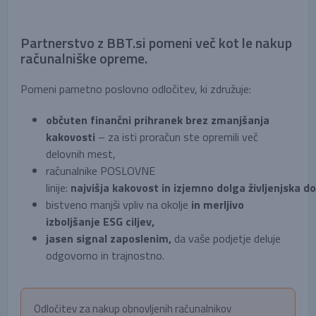
Partnerstvo z BBT.si pomeni več kot le nakup
računalniške opreme.
Pomeni pametno poslovno odločitev, ki združuje:
občuten finančni prihranek brez zmanjšanja
kakovosti
– za isti proračun ste opremili več
delovnih mest,
računalnike POSLOVNE
linije:
najvišja kakovost in izjemno dolga življenjska d
bistveno manjši vpliv na okolje
in merljivo
izboljšanje ESG ciljev,
jasen signal zaposlenim,
da vaše podjetje deluje
odgovorno in trajnostno.
Odločitev za nakup obnovljenih računalnikov