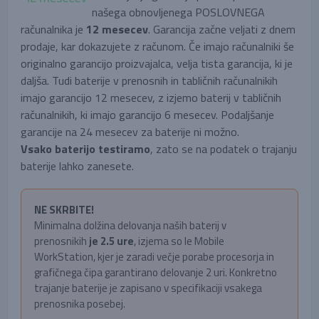
našega obnovljenega POSLOVNEGA
računalnika je
12 mesecev
. Garancija začne veljati z dnem
prodaje, kar dokazujete z računom. Če imajo računalniki še
originalno garancijo proizvajalca, velja tista garancija, ki je
daljša. Tudi baterije v prenosnih in tabličnih računalnikih
imajo garancijo 12 mesecev, z izjemo baterij v tabličnih
računalnikih, ki imajo garancijo 6 mesecev. Podaljšanje
garancije na 24 mesecev za baterije ni možno.
Vsako baterijo testiramo
, zato se na podatek o trajanju
baterije lahko zanesete.
NE SKRBITE!
Minimalna dolžina delovanja naših baterij v
prenosnikih
je 2.5 ure
, izjema so le Mobile
WorkStation, kjer je zaradi večje porabe procesorja in
grafičnega čipa garantirano delovanje 2 uri. Konkretno
trajanje baterije je zapisano v specifikaciji vsakega
prenosnika posebej.