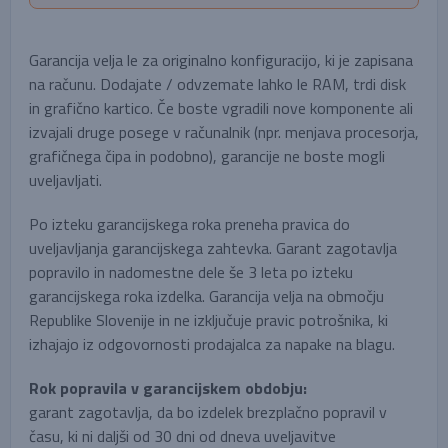
Garancija velja le za originalno konfiguracijo, ki je zapisana
na računu. Dodajate / odvzemate lahko le RAM, trdi disk
in grafično kartico. Če boste vgradili nove komponente ali
izvajali druge posege v računalnik (npr. menjava procesorja,
grafičnega čipa in podobno), garancije ne boste mogli
uveljavljati.
Po izteku garancijskega roka preneha pravica do
uveljavljanja garancijskega zahtevka. Garant zagotavlja
popravilo in nadomestne dele še 3 leta po izteku
garancijskega roka izdelka. Garancija velja na območju
Republike Slovenije in ne izključuje pravic potrošnika, ki
izhajajo iz odgovornosti prodajalca za napake na blagu.
Rok popravila v garancijskem obdobju:
garant zagotavlja, da bo izdelek brezplačno popravil v
času, ki ni daljši od 30 dni od dneva uveljavitve