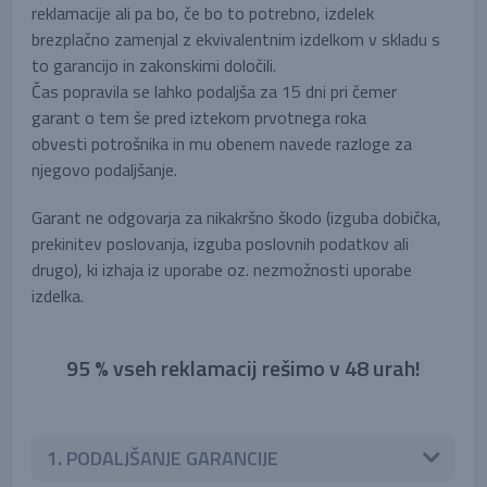
reklamacije ali pa bo, če bo to potrebno, izdelek
brezplačno zamenjal z ekvivalentnim izdelkom v skladu s
to garancijo in zakonskimi določili.
Čas popravila se lahko podaljša za 15 dni pri čemer
garant o tem še pred iztekom prvotnega roka
obvesti potrošnika in mu obenem navede razloge za
njegovo podaljšanje.
Garant ne odgovarja za nikakršno škodo (izguba dobička,
prekinitev poslovanja, izguba poslovnih podatkov ali
drugo), ki izhaja iz uporabe oz. nezmožnosti uporabe
izdelka.
95 % vseh reklamacij rešimo v 48 urah!
1. PODALJŠANJE GARANCIJE