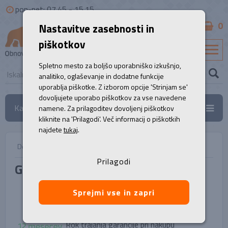
pon-pet: 07.45 - 15.15
0
Nastavitve zasebnosti in
B2B
piškotkov
SL
Spletno mesto za boljšo uporabniško izkušnjo,
analitiko, oglaševanje in dodatne funkcije
uporablja piškotke. Z izborom opcije 'Strinjam se'
dovoljujete uporabo piškotkov za vse navedene
Kategorije
namene. Za prilagoditev dovoljenj piškotkov
kliknite na 'Prilagodi'. Več informacij o piškotkih
najdete
tukaj
.
Domov
/
Garancija
Prilagodi
Garancija
Sprejmi vse in zapri
Oprema - splošna garancija
Rok trajanja garancije pri nakupu