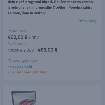
delo z več programi hkrati. Odličen matiran zaslon,
izredno lahek in prenosljiv (1,46kg). Popolna izbira
za dom, šolo in službo!
Na zalogi
Pravne osebe:
400,00 €
+ DDV
Fizične osebe:
488,00 €
400,00 € + DDV =
Dodaj v primerjavo
Nadgradnja (!)
Več informacij & nakup