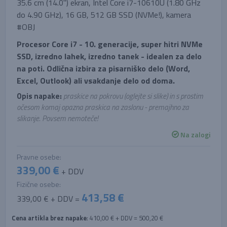
35.6 cm (14.0'') ekran, Intel Core i7-10610U (1.80 GHz
do 4.90 GHz), 16 GB, 512 GB SSD (NVMe!), kamera
#OBJ
Procesor Core i7 - 10. generacije, super hitri NVMe
SSD, izredno lahek, izredno tanek - idealen za delo
na poti. Odlična izbira za pisarniško delo (Word,
Excel, Outlook) ali vsakdanje delo od doma.
Opis napake:
praskice na pokrovu (oglejte si slike) in s prostim
očesom komaj opazna praskica na zaslonu - premajhno za
slikanje. Povsem nemoteče!
Na zalogi
Pravne osebe:
339,00 €
+ DDV
Fizične osebe:
413,58 €
339,00 € + DDV =
Cena artikla brez napake
: 410,00 € + DDV = 500,20 €