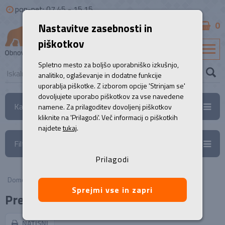
pon-pet: 07.45 - 15.15
0
Nastavitve zasebnosti in
B2B
piškotkov
SL
Spletno mesto za boljšo uporabniško izkušnjo,
analitiko, oglaševanje in dodatne funkcije
uporablja piškotke. Z izborom opcije 'Strinjam se'
dovoljujete uporabo piškotkov za vse navedene
Kategorije
namene. Za prilagoditev dovoljenj piškotkov
kliknite na 'Prilagodi'. Več informacij o piškotkih
najdete
tukaj
.
Filtri
Prilagodi
Domov
/
Prenosni računalniki
Sprejmi vse in zapri
Prenosniki
NATISNI