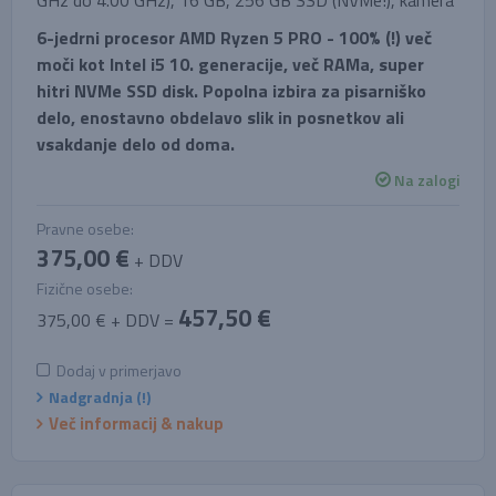
GHz do 4.00 GHz), 16 GB, 256 GB SSD (NVMe!), kamera
6-jedrni procesor AMD Ryzen 5 PRO - 100% (!) več
moči kot Intel i5 10. generacije, več RAMa, super
hitri NVMe SSD disk. Popolna izbira za pisarniško
delo, enostavno obdelavo slik in posnetkov ali
vsakdanje delo od doma.
Na zalogi
Pravne osebe:
375,00 €
+ DDV
Fizične osebe:
457,50 €
375,00 € + DDV =
Dodaj v primerjavo
Nadgradnja (!)
Več informacij & nakup