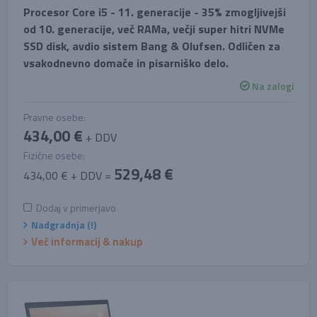
Procesor Core i5 - 11. generacije - 35% zmogljivejši
od 10. generacije, več RAMa, večji super hitri NVMe
SSD disk, avdio sistem Bang & Olufsen. Odličen za
vsakodnevno domače in pisarniško delo.
Na zalogi
Pravne osebe:
434,00 €
+ DDV
Fizične osebe:
529,48 €
434,00 € + DDV =
Dodaj v primerjavo
Nadgradnja (!)
Več informacij & nakup