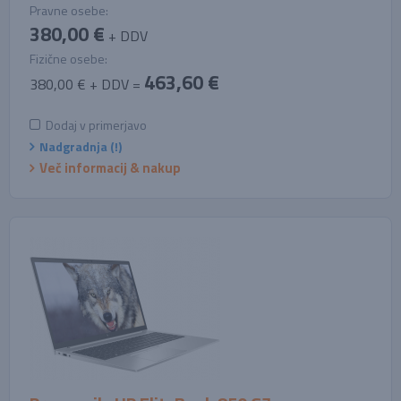
Pravne osebe:
380,00 €
+ DDV
Fizične osebe:
463,60 €
380,00 € + DDV =
Dodaj v primerjavo
Nadgradnja (!)
Več informacij & nakup