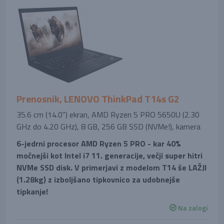
Prenosnik, LENOVO ThinkPad T14s G2
35.6 cm (14.0'') ekran, AMD Ryzen 5 PRO 5650U (2.30
GHz do 4.20 GHz), 8 GB, 256 GB SSD (NVMe!), kamera
6-jedrni procesor AMD Ryzen 5 PRO - kar 40%
močnejši kot Intel i7 11. generacije, večji super hitri
NVMe SSD disk. V primerjavi z modelom T14 še LAŽJI
(1.28kg) z izboljšano tipkovnico za udobnejše
tipkanje!
Na zalogi