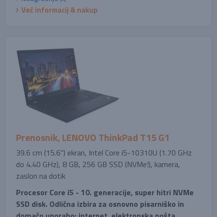
Več informacij & nakup
Prenosnik, LENOVO ThinkPad T15 G1
39.6 cm (15.6'') ekran, Intel Core i5-10310U (1.70 GHz
do 4.40 GHz), 8 GB, 256 GB SSD (NVMe!), kamera,
zaslon na dotik
Procesor Core i5 - 10. generacije, super hitri NVMe
SSD disk. Odlična izbira za osnovno pisarniško in
domačo uporabo: internet, elektronska pošta,