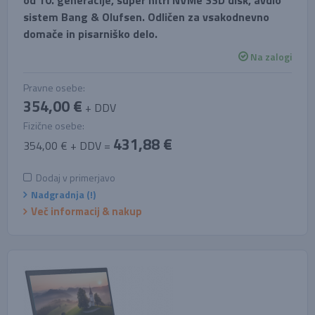
od 10. generacije, super hitri NVMe SSD disk, avdio
sistem Bang & Olufsen. Odličen za vsakodnevno
domače in pisarniško delo.
Na zalogi
Pravne osebe:
354,00 €
+ DDV
Fizične osebe:
431,88 €
354,00 € + DDV =
Dodaj v primerjavo
Nadgradnja (!)
Več informacij & nakup