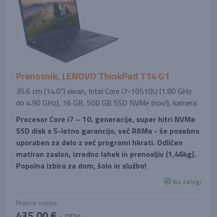
Prenosnik, LENOVO ThinkPad T14 G1
35.6 cm (14.0'') ekran, Intel Core i7-10510U (1.80 GHz
do 4.90 GHz), 16 GB, 500 GB SSD NVMe (nov!), kamera
Procesor Core i7 – 10. generacije, super hitri NVMe
SSD disk s 5-letno garancijo, več RAMa - še posebno
uporaben za delo z več programi hkrati. Odličen
matiran zaslon, izredno lahek in prenosljiv (1,46kg).
Popolna izbira za dom, šolo in službo!
Na zalogi
Pravne osebe:
435,00 €
+ DDV