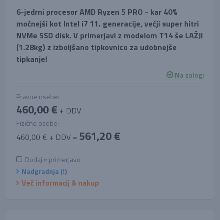
6-jedrni procesor AMD Ryzen 5 PRO - kar 40%
močnejši kot Intel i7 11. generacije, večji super hitri
NVMe SSD disk. V primerjavi z modelom T14 še LAŽJI
(1.28kg) z izboljšano tipkovnico za udobnejše
tipkanje!
Na zalogi
Pravne osebe:
460,00 €
+ DDV
Fizične osebe:
561,20 €
460,00 € + DDV =
Dodaj v primerjavo
Nadgradnja (!)
Več informacij & nakup