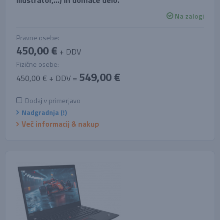
Illustrator,...) in domače delo.
Na zalogi
Pravne osebe:
450,00 €
+ DDV
Fizične osebe:
549,00 €
450,00 € + DDV =
Dodaj v primerjavo
Nadgradnja (!)
Več informacij & nakup