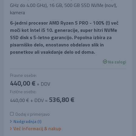
GHz do 4.00 GHz), 16 GB, 500 GB SSD NVMe (nov!),
kamera
6-jedrni procesor AMD Ryzen 5 PRO - 100% (!) več
moči kot Intel i5 10. generacije, super hitri NVMe
SSD disk s 5-letno garancijo. Popolna izbira za
pisarniško delo, enostavno obdelavo slik in
posnetkov ali vsakdanje delo od doma.
Na zalogi
Pravne osebe:
440,00 €
+ DDV
Fizične osebe:
536,80 €
440,00 € + DDV =
Dodaj v primerjavo
Nadgradnja (!)
Več informacij & nakup