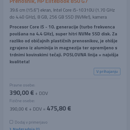
Prenosnik, HP EliteBook 850 G7
39.6 cm (15.6'') ekran, Intel Core i5-10310U (1.70 GHz
do 4.40 GHz), 8 GB, 256 GB SSD (NVMe!), kamera
Procesor Core i5 - 10. generacije (turbo frekvenca
povišana na 4.4 GHz), super hitri NVMe SSD disk. Za
razliko od običajnih plastičnih prenosnikov, je ohišje
zgrajeno iz aluminija in magnezija ter opremljeno s
trdnimi kovinskimi tečaji. POSLOVNA linija = najvišja
kvaliteta!
V prihajanju
Pravne osebe:
390,00 €
+ DDV
Fizične osebe:
475,80 €
390,00 € + DDV =
Dodaj v primerjavo
Nadgradnja (!)