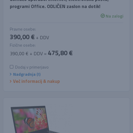
programi Office. ODLIČEN zaslon na dotik!
Na zalogi
Pravne osebe:
390,00 €
+ DDV
Fizične osebe:
475,80 €
390,00 € + DDV =
Dodaj v primerjavo
Nadgradnja (!)
Več informacij & nakup