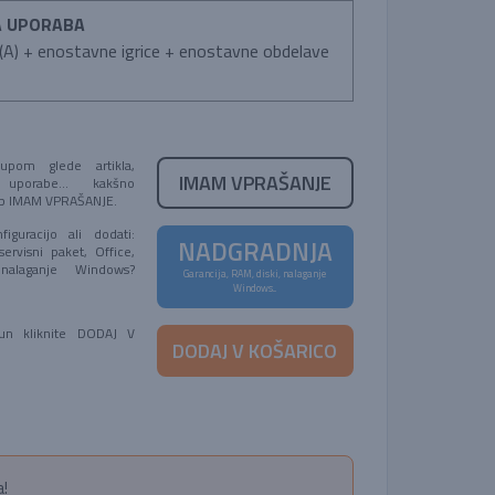
A UPORABA
A) + enostavne igrice + enostavne obdelave
pom glede artikla,
IMAM VPRAŠANJE
 uporabe... kakšno
umb IMAM VPRAŠANJE.
figuracijo ali dodati:
NADGRADNJA
servisni paket, Office,
 nalaganje Windows?
Garancija, RAM, diski, nalaganje
!
Windows...
čun kliknite DODAJ V
DODAJ V KOŠARICO
!