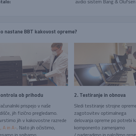
talo:
avdio sistem Bang & Olufsen
o nastane BBT kakovost opreme?
Kontrola ob prihodu
2. Testiranje in obnova
ačunalniki prispejo v naše
Sledi testiranje strojne oprem
dišče, jih fizično pregledamo.
zagotovitev optimalnega
vrstimo jih v kakovostne razrede
delovanja opreme po potrebi 
 A in A-
. Nato jih očistimo,
komponento zamenjamo
esamo in spihamo.
/ nadgradimo in naložimo pro