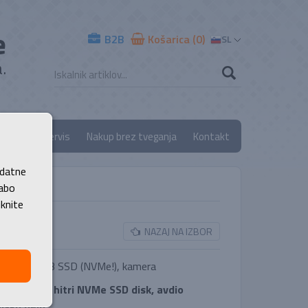
e
B2B
Košarica (0)
SL
.
ancija
Servis
Nakup brez tveganja
Kontakt
odatne
rabo
iknite
NAZAJ NA IZBOR
 8 GB, 256 GB SSD (NVMe!), kamera
cije, super hitri NVMe SSD disk, avdio
iško delo.