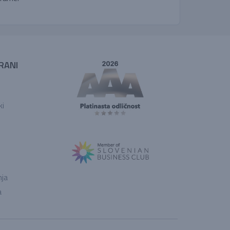
RANI
ki
nja
a