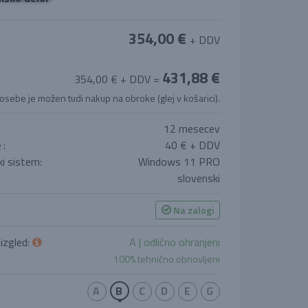
354,00 €
+ DDV
431,88 €
354,00 € + DDV =
 osebe je možen tudi nakup na obroke (glej v košarici).
12 mesecev
e
:
40 € + DDV
i sistem:
Windows 11 PRO
slovenski
Na zalogi
 izgled:
A | odlično ohranjeni
100% tehnično obnovljeni
A
B
C
D
E
G