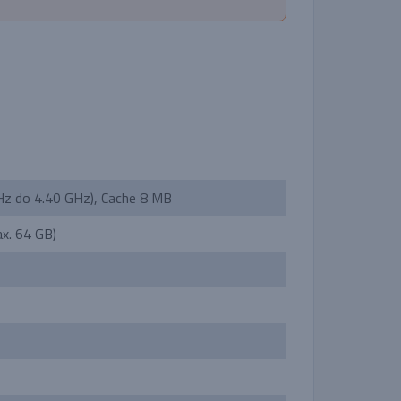
Hz do 4.40 GHz), Cache 8 MB
x. 64 GB)