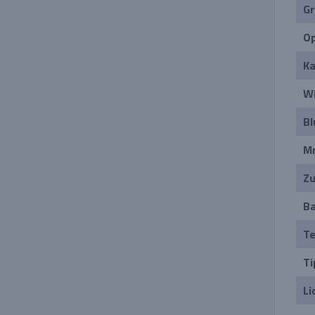
Gr
Op
Ka
Wi
Bl
Mr
Zu
Ba
Te
Ti
Li