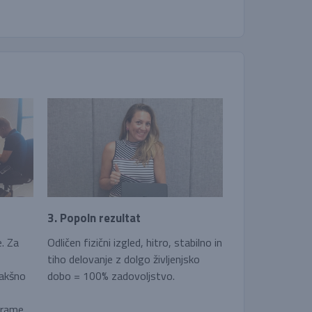
3. Popoln rezultat
e. Za
Odličen fizični izgled, hitro, stabilno in
tiho delovanje z dolgo življenjsko
kakšno
dobo = 100% zadovoljstvo.
grame.