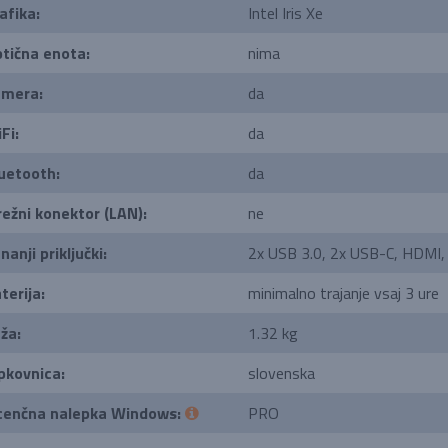
afika:
Intel Iris Xe
tična enota:
nima
mera:
da
Fi:
da
uetooth:
da
ežni konektor (LAN):
ne
nanji priključki:
2x USB 3.0, 2x USB-C, HDMI,
terija:
minimalno trajanje vsaj 3 ure
ža:
1.32 kg
pkovnica:
slovenska
cenčna nalepka Windows:
PRO