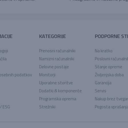
ACIJE
KATEGORIJE
PODPORNE ST
ogoji
Prenosni računalniki
Na kratko
čila
Namizni računalniki
Poslovni računalni
Delovne postaje
Stanje opreme
osebnih podatkov
Monitorji
Življenjska doba
Uporabne storitve
Garancija
Dodatki & komponente
Servis
Programska oprema
Nakup brez tvega
 / ESG
Strežniki
Pogosta vprašanj