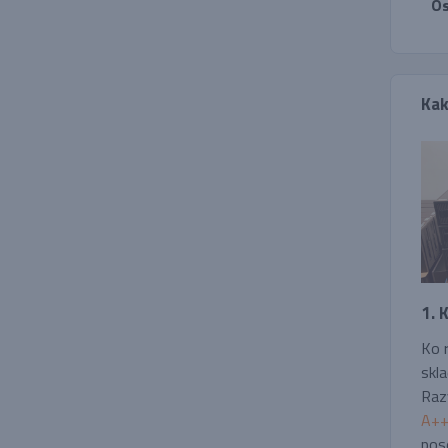
Os
Kak
1. 
Ko r
skla
Raz
A++,
pos