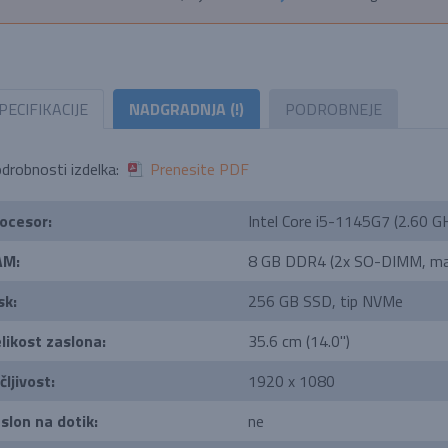
PECIFIKACIJE
NADGRADNJA (!)
PODROBNEJE
drobnosti izdelka:
Prenesite PDF
ocesor:
Intel Core i5-1145G7 (2.60 G
AM:
8 GB DDR4 (2x SO-DIMM, ma
sk:
256 GB SSD, tip NVMe
likost zaslona:
35.6 cm (14.0'')
čljivost:
1920 x 1080
slon na dotik:
ne