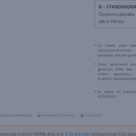
B - STANDARDN
Osnovna uporaba (
slik in filmov.
Če imate pred naku
namena/primernosti
vprašanje, kliknite g
Želite spremeniti kon
garancijo, RAM, disk, 
miško, tipkovnico,
KLIKNITE NADGRADNJA
Za nakup ali predra
KOŠARICO!
odaj v primerjavo
NATISNI SPECIFIKACIJE
POŠLJI LINK
renosnik ima hitri NVMe disk, ki je
2-3x hitrejši
od klasičnega SSD diska