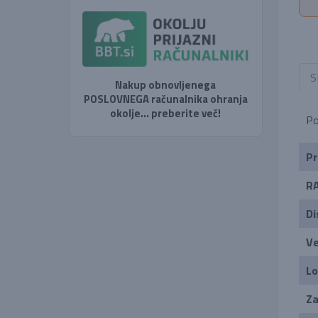
S
Nakup obnovljenega
POSLOVNEGA računalnika ohranja
okolje... preberite več!
Po
Pr
R
Di
Ve
Lo
Za