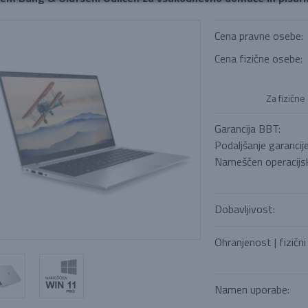
Cena pravne osebe:
Cena fizične osebe:
Za fizične
Garancija BBT:
Podaljšanje garancij
Nameščen operacijsk
Dobavljivost:
Ohranjenost | fizični
Namen uporabe: