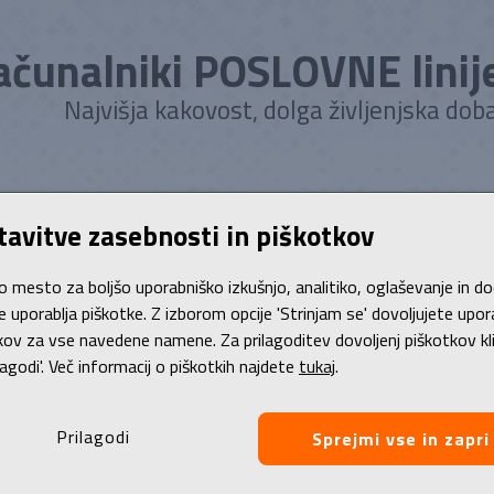
ačunalniki POSLOVNE linij
Najvišja kakovost, dolga življenjska doba
atko
Poslovni računalniki
Stanje | izgled
Življenska doba
Gar
tavitve zasebnosti in piškotkov
o mesto za boljšo uporabniško izkušnjo, analitiko, oglaševanje in d
/
Monitorji
je uporablja piškotke. Z izborom opcije 'Strinjam se' dovoljujete upo
kov za vse navedene namene. Za prilagoditev dovoljenj piškotkov kl
orji
lagodi'. Več informacij o piškotkih najdete
tukaj
.
i priznanih blagovnih znamk iz
POSLOVNE linije
so mnogo višje kvali
arvna natančnost
in predvsem
izjemno procesiranje slike
. Novi s
Prilagodi
Sprejmi vse in zapri
 obnovljenega monitorja iz POSLOVNE linije pri BBT.si optimal