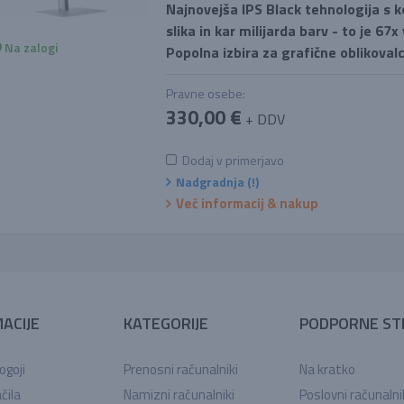
Najnovejša IPS Black tehnologija s
slika in kar milijarda barv - to je 67x
Na zalogi
Popolna izbira za grafične oblikovalce
Pravne osebe:
330,00 €
+ DDV
Dodaj v primerjavo
Nadgradnja (!)
Več informacij & nakup
ACIJE
KATEGORIJE
PODPORNE ST
ogoji
Prenosni računalniki
Na kratko
čila
Namizni računalniki
Poslovni računalni