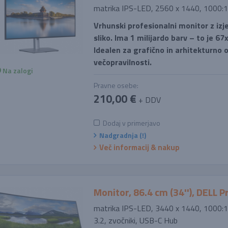
matrika IPS-LED, 2560 x 1440, 1000:1
Vrhunski profesionalni monitor z iz
sliko. Ima 1 milijardo barv – to je 67
Idealen za grafično in arhitekturno 
večopravilnosti.
Na zalogi
Pravne osebe:
210,00 €
+ DDV
Dodaj v primerjavo
Nadgradnja (!)
Več informacij & nakup
Monitor, 86.4 cm (34''), DELL
matrika IPS-LED, 3440 x 1440, 1000:1
3.2, zvočniki, USB-C Hub