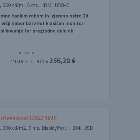
, 350 cd/m², 5 ms, HDMI, USB-C
jemno tankim robom in izjemno ostro 2K
x višji nabor barv kot klasičen monitor!
oblikovanje ter pregledno delo ob
Fizične osebe:
256,20 €
210,00 € + DDV =
 Professional U3421WE
, 300 cd/m2, 5 ms, DisplayPort, HDMI, USB