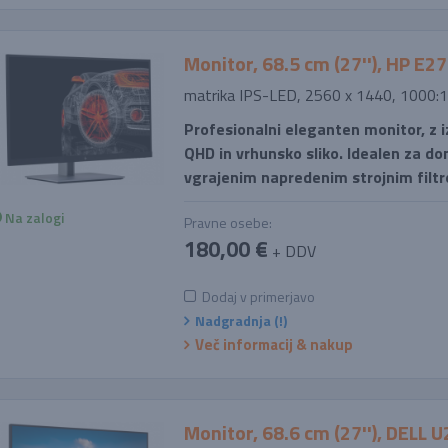
Monitor, 68.5 cm (27''), HP E2
matrika IPS-LED, 2560 x 1440, 1000:1
Profesionalni eleganten monitor, z i
QHD in vrhunsko sliko. Idealen za do
vgrajenim napredenim strojnim filtr
Na zalogi
Pravne osebe:
180,00 €
+ DDV
Dodaj v primerjavo
Nadgradnja (!)
Več informacij & nakup
Monitor, 68.6 cm (27''), DELL 