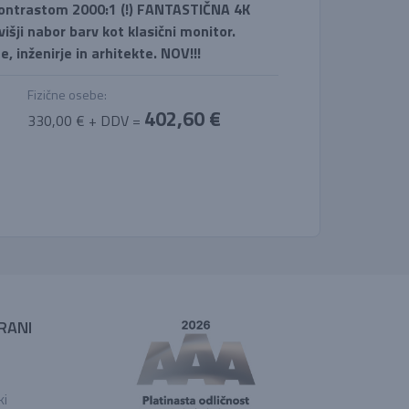
 kontrastom 2000:1 (!) FANTASTIČNA 4K
 višji nabor barv kot klasični monitor.
, inženirje in arhitekte. NOV!!!
Fizične osebe:
402,60 €
330,00 € + DDV =
RANI
ki