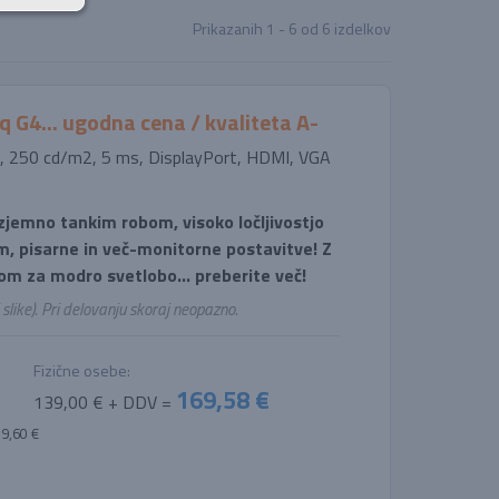
Prikazanih
1 - 6
od
6
izdelkov
q G4... ugodna cena / kvaliteta A-
, 250 cd/m2, 5 ms, DisplayPort, HDMI, VGA
zjemno tankim robom, visoko ločljivostjo
m, pisarne in več-monitorne postavitve! Z
om za modro svetlobo... preberite več!
 slike). Pri delovanju skoraj neopazno.
Fizične osebe:
169,58 €
139,00 € + DDV =
19,60 €