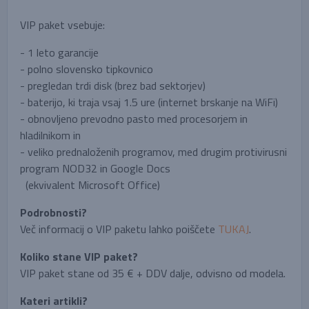
VIP paket vsebuje:
- 1 leto garancije
- polno slovensko tipkovnico
- pregledan trdi disk (brez bad sektorjev)
- baterijo, ki traja vsaj 1.5 ure (internet brskanje na WiFi)
- obnovljeno prevodno pasto med procesorjem in
hladilnikom in
- veliko prednaloženih programov, med drugim protivirusni
program NOD32 in Google Docs
(ekvivalent Microsoft Office)
Podrobnosti?
Več informacij o VIP paketu lahko poiščete
TUKAJ
.
Koliko stane VIP paket?
VIP paket stane od 35 € + DDV dalje, odvisno od modela.
Kateri artikli?