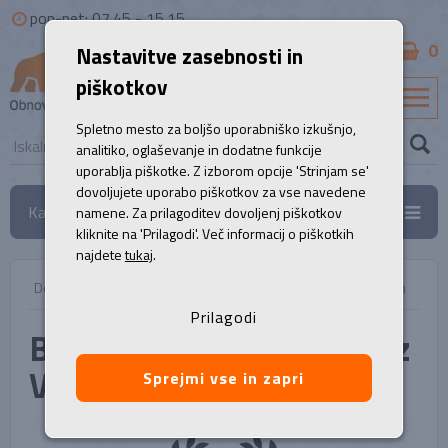
pon-pet: 07.45 - 15.15
0
Nastavitve zasebnosti in
B2B
piškotkov
SL
Spletno mesto za boljšo uporabniško izkušnjo,
analitiko, oglaševanje in dodatne funkcije
uporablja piškotke. Z izborom opcije 'Strinjam se'
dovoljujete uporabo piškotkov za vse navedene
Kategorije
namene. Za prilagoditev dovoljenj piškotkov
kliknite na 'Prilagodi'. Več informacij o piškotkih
najdete
tukaj
.
Domov
/
Novice
/
BBT kvaliteto dvigujemo z VIP paketom
Prilagodi
BBT kvaliteto dvigujemo z
VIP paketom
Sprejmi vse in zapri