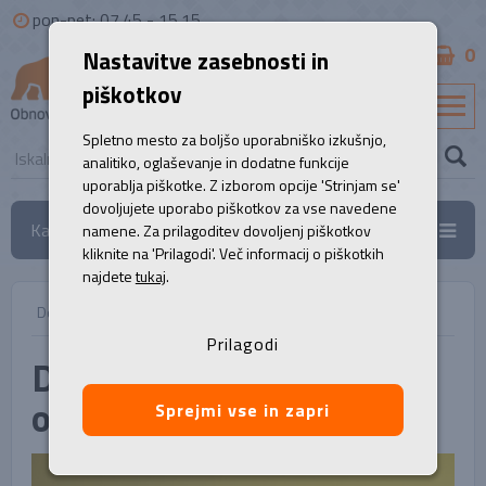
pon-pet: 07.45 - 15.15
0
Nastavitve zasebnosti in
B2B
piškotkov
SL
Spletno mesto za boljšo uporabniško izkušnjo,
analitiko, oglaševanje in dodatne funkcije
uporablja piškotke. Z izborom opcije 'Strinjam se'
dovoljujete uporabo piškotkov za vse navedene
Kategorije
namene. Za prilagoditev dovoljenj piškotkov
kliknite na 'Prilagodi'. Več informacij o piškotkih
najdete
tukaj
.
Domov
/
Novice
/
Donacija računalniške opreme
Prilagodi
Donacija računalniške
opreme
Sprejmi vse in zapri