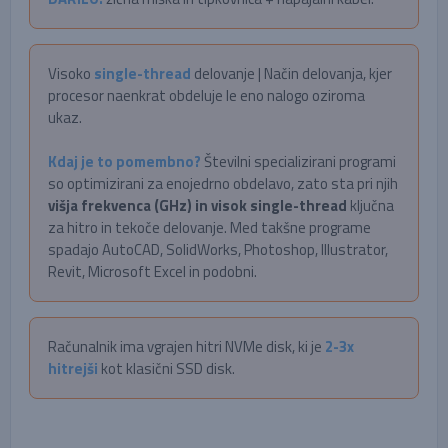
Visoko
single-thread
delovanje | Način delovanja, kjer
procesor naenkrat obdeluje le eno nalogo oziroma
ukaz.
Kdaj je to pomembno?
Številni specializirani programi
so optimizirani za enojedrno obdelavo, zato sta pri njih
višja frekvenca (GHz) in visok single-thread
ključna
za hitro in tekoče delovanje. Med takšne programe
spadajo AutoCAD, SolidWorks, Photoshop, Illustrator,
Revit, Microsoft Excel in podobni.
Računalnik ima vgrajen hitri NVMe disk, ki je
2-3x
hitrejši
kot klasični SSD disk.