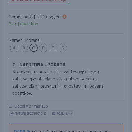
Ohranjenost | fizični izgled:
A++ | open box
Namen uporabe:
A
B
C
D
E
G
C - NAPREDNA UPORABA
Standardna uporaba (B) + zahtevnejše igre +
zahtevnejše obdelave slik in filmov + delo z
zahtevnejšimi programi in enostavnimi bazami
podatkov.
Dodaj v primerjavo
NATISNI SPECIFIKACIJE
POŠLJI LINK
DARILO:
žična miška in tipkovnica + napajalni kabel!