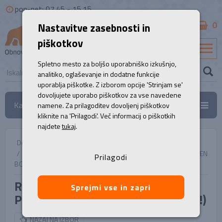
pon-pet: 07.45 - 15.15
0
Nastavitve zasebnosti in
B2B
piškotkov
SL
Spletno mesto za boljšo uporabniško izkušnjo,
analitiko, oglaševanje in dodatne funkcije
uporablja piškotke. Z izborom opcije 'Strinjam se'
dovoljujete uporabo piškotkov za vse navedene
Kategorije
namene. Za prilagoditev dovoljenj piškotkov
kliknite na 'Prilagodi'. Več informacij o piškotkih
najdete
tukaj
.
Domov
/
Namizni računalniki
/
Računalnik, LENOVO ThinkStation P360... kvaliteta A++ | OPEN
Prilagodi
BOX (!)
Računalnik, LENOVO ThinkStation
Sprejmi vse in zapri
P360... kvaliteta A++ | OPEN BOX (!)
NAZAJ NA IZBOR