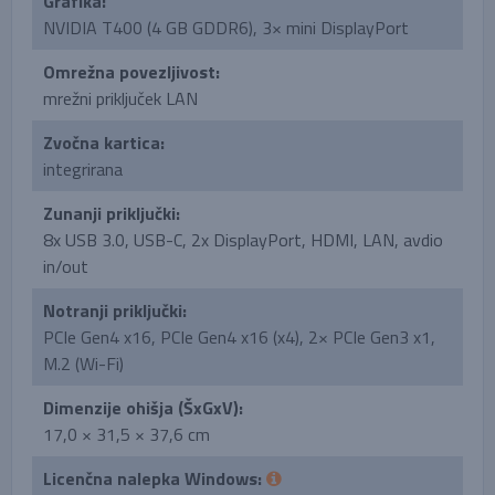
Grafika:
NVIDIA T400 (4 GB GDDR6), 3× mini DisplayPort
Omrežna povezljivost:
mrežni priključek LAN
Zvočna kartica:
integrirana
Zunanji priključki:
8x USB 3.0, USB-C, 2x DisplayPort, HDMI, LAN, avdio
in/out
Notranji priključki:
PCIe Gen4 x16, PCIe Gen4 x16 (x4), 2× PCIe Gen3 x1,
M.2 (Wi-Fi)
Dimenzije ohišja (ŠxGxV):
17,0 × 31,5 × 37,6 cm
Licenčna nalepka Windows: