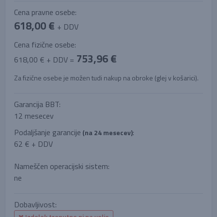
Cena pravne osebe:
618,00 €
+ DDV
Cena fizične osebe:
753,96 €
618,00 € + DDV =
Za fizične osebe je možen tudi nakup na obroke (glej v košarici).
Garancija BBT:
12 mesecev
Podaljšanje garancije
:
(na 24 mesecev)
62 € + DDV
Nameščen operacijski sistem:
ne
Dobavljivost:
Izdelek trenutno ni na voljo