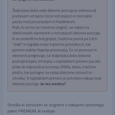
Življenjska doba vaše delovne postaje je odvisna od
predvsem od njene čiste notranjosti in termalne
paste med procesorjem in hladilnikom.
Prah, ki se mu ne moremo izogniti, se nabira na
elektronskih elementih v notranjosti delovne postaje,
ki se posledično bolj grejejo, toplotna pasta pa z leti
"slabi" in izgublja svojo toplotno prevodnost, kar
pomeni slabše hlajenje procesorja. Če se procesor in
elementi pregrevajo, se življenjska doba delovne
postaje krepko zmanjša, v najslabšem primeru pa celo
pride do odpovedi procesorja, RAMa, diska, matične
plošče, kar potegne za seboj določene sitnosti in
stroške. V najslabšem primeru je potreben nakup nove
delovne postaje.
Je res vredno?
Strošku in sitnostim se izognete z nakupom servisnega
paket PREMIUM, ki vsebuje: