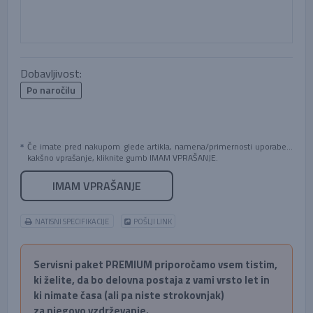
Dobavljivost:
Po naročilu
Če imate pred nakupom glede artikla, namena/primernosti uporabe...
kakšno vprašanje, kliknite gumb IMAM VPRAŠANJE.
IMAM VPRAŠANJE
NATISNI SPECIFIKACIJE
POŠLJI LINK
Servisni paket PREMIUM priporočamo vsem tistim,
ki želite, da bo delovna postaja z vami vrsto let in
ki nimate časa (ali pa niste strokovnjak)
za njegovo vzdrževanje.