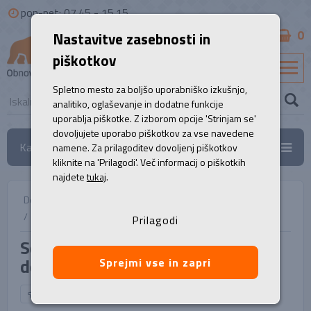
pon-pet: 07.45 - 15.15
0
Nastavitve zasebnosti in
B2B
piškotkov
SL
Spletno mesto za boljšo uporabniško izkušnjo,
analitiko, oglaševanje in dodatne funkcije
uporablja piškotke. Z izborom opcije 'Strinjam se'
dovoljujete uporabo piškotkov za vse navedene
Kategorije
namene. Za prilagoditev dovoljenj piškotkov
kliknite na 'Prilagodi'. Več informacij o piškotkih
najdete
tukaj
.
Domov
/
Uporabne storitve
/
Servisni paket PREMIUM, za delovne postaje
Prilagodi
Servisni paket PREMIUM, za
delovne postaje
Sprejmi vse in zapri
NAZAJ NA IZBOR