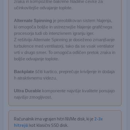
zraka in kompozitne bakrene hladilne cevke za
učinkovitejše odvajanje toplote.
Alternate Spinning
je preoblikovan sistem hlajenja,
ki omogoča boljše in ustreznejše hlajenje grafičnega
procesorja tudi ob intenzivnem igranju iger.
Z rešitvijo Alternate Spinning je doseženo zmanjšanje
turbulence med ventilatorji, tako da se vsak ventilator
vrti v drugo smer. To omogoča odličen pretok zraka in
boljše odvajanje toplote.
Backplate
ščiti kartico, preprečuje krivljenje in dodaja
h atraktivnemu videzu.
Ultra Durable
komponente najvišje kvalitete ponujajo
najvišjo zmogljivost.
Računalnik ima vgrajen hitri NVMe disk, ki je
2-3x
hitrejši
kot klasični SSD disk.