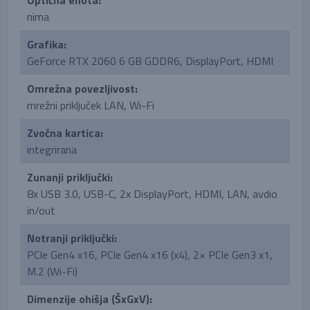
Optična enota:
nima
Grafika:
GeForce RTX 2060 6 GB GDDR6, DisplayPort, HDMI
Omrežna povezljivost:
mrežni priključek LAN, Wi-Fi
Zvočna kartica:
integrirana
Zunanji priključki:
8x USB 3.0, USB-C, 2x DisplayPort, HDMI, LAN, avdio
in/out
Notranji priključki:
PCIe Gen4 x16, PCIe Gen4 x16 (x4), 2× PCIe Gen3 x1,
M.2 (Wi-Fi)
Dimenzije ohišja (ŠxGxV):