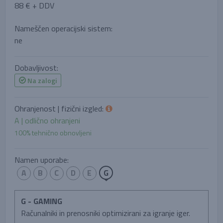
88 € + DDV
Nameščen operacijski sistem:
ne
Dobavljivost:
Na zalogi
Ohranjenost | fizični izgled:
A | odlično ohranjeni
100% tehnično obnovljeni
Namen uporabe:
A
B
C
D
E
G
G - GAMING
Računalniki in prenosniki optimizirani za igranje iger.