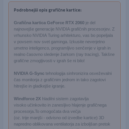
Podrobnejši opis grafične kartice:
Grafična kartica GeForce RTX 2060
je del
najnovejše generacije NVIDIA grafičnih procesorjev. Z
vrhunsko NVIDIA Turing arhitekturo, vas bo popeljala
v povsem nov svet gaminga. Izkusite neverjetno
umetno inteligenco, programljivo senčenje v igrah in
realno časovno sledenje žarkom (ray tracing). Takšne
grafične zmogljivosti v igrah še ni bilo!
NVIDIA G-Sync
tehnologija sinhronizira osveževalni
čas monitorja z grafičnim jedrom in tako zagotovi
hitrejše in gladkejše igranje.
Windforce 2X
hladilni sistem zagotavlja
visoko učinkovito in zanesljivo hlajenje grafičnega
procesorja.
To omogočata dva večja
(oz. trije manjši - odvisno od izvedbe kartice) 3D
napredno oblikovana ventilatorja za izboljšan pretok