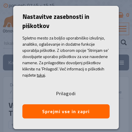
pon-pet: 07.45 - 15.15
0
Nastavitve zasebnosti in
B2B
piškotkov
SL
Spletno mesto za boljšo uporabniško izkušnjo,
analitiko, oglaševanje in dodatne funkcije
uporablja piškotke. Z izborom opcije 'Strinjam se'
dovoljujete uporabo piškotkov za vse navedene
Kategorije
namene. Za prilagoditev dovoljenj piškotkov
kliknite na 'Prilagodi'. Več informacij o piškotkih
najdete
tukaj
.
Domov
/
Namizni računalniki
/
Vsestranski računalnik, LENOVO ThinkStation P360 - Skyline
Prilagodi
Vsestranski računalnik, LENOVO
ThinkStation P360 - Skyline
Sprejmi vse in zapri
NAZAJ NA IZBOR