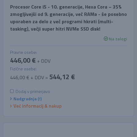
Procesor Core i5 - 10. generacije, Hexa Cora – 35%
zmogljivejši od 9. generacije, več RAMa - še posebno
uporaben za delo z več programi hkrati (multi-
tasking), večji super hitri NVMe SSD disk!
Na zalogi
Pravne osebe:
446,00 €
+ DDV
Fizične osebe:
544,12 €
446,00 € + DDV =
Dodaj v primerjavo
Nadgradnja (!)
Več informacij & nakup