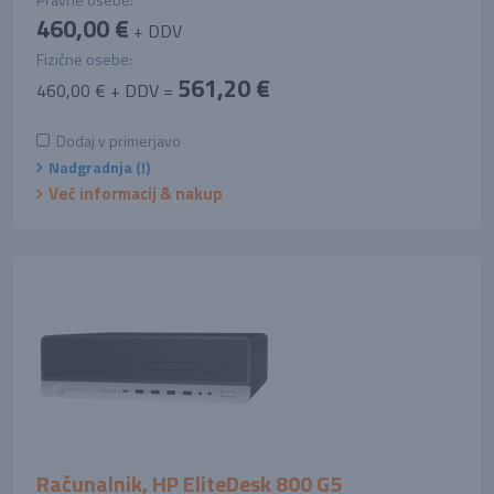
460,00 €
+ DDV
Fizične osebe:
561,20 €
460,00 € + DDV =
Dodaj v primerjavo
Nadgradnja (!)
Več informacij & nakup
Računalnik, HP EliteDesk 800 G5