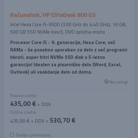
Računalnik, HP EliteDesk 800 G5
Intel Hexa Core i5-9500 (3.00 GHz do 4.40 GHz), 16 GB,
500 GB SSD NVMe (nov!), DVD optična enota
Procesor Core i5 - 9. generacije, Hexa Core, več
RAMa - še posebno uporaben za delo z več programi
hkrati, super hitri NVMe SSD disk s 5-letno
garancijo! Idealen za pisarniško delo (Word, Excel,
Outlook) ali vsakdanje delo od doma.
Na zalogi
Pravne osebe:
435,00 €
+ DDV
Fizične osebe:
530,70 €
435,00 € + DDV =
Dodaj v primerjavo