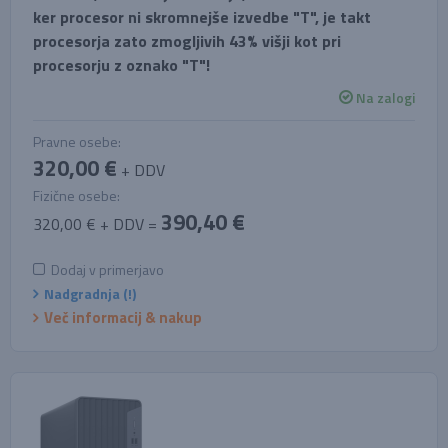
ker procesor ni skromnejše izvedbe "T", je takt
procesorja zato zmogljivih 43% višji kot pri
procesorju z oznako "T"!
Na zalogi
Pravne osebe:
320,00 €
+ DDV
Fizične osebe:
390,40 €
320,00 € + DDV =
Dodaj v primerjavo
Nadgradnja (!)
Več informacij & nakup