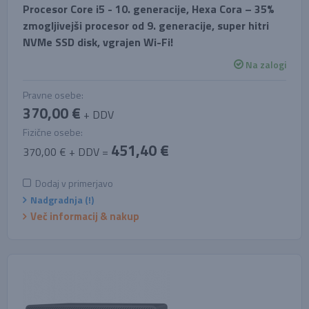
Procesor Core i5 - 10. generacije, Hexa Cora – 35%
zmogljivejši procesor od 9. generacije, super hitri
NVMe SSD disk, vgrajen Wi-Fi!
Na zalogi
Pravne osebe:
370,00 €
+ DDV
Fizične osebe:
451,40 €
370,00 € + DDV =
Dodaj v primerjavo
Nadgradnja (!)
Več informacij & nakup