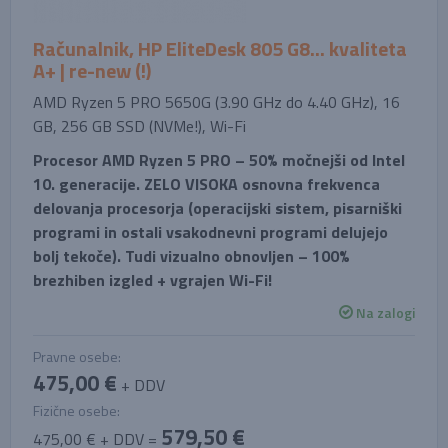
Računalnik, HP EliteDesk 805 G8... kvaliteta
A+ | re-new (!)
AMD Ryzen 5 PRO 5650G (3.90 GHz do 4.40 GHz), 16
GB, 256 GB SSD (NVMe!), Wi-Fi
Procesor AMD Ryzen 5 PRO – 50% močnejši od Intel
10. generacije. ZELO VISOKA osnovna frekvenca
delovanja procesorja (operacijski sistem, pisarniški
programi in ostali vsakodnevni programi delujejo
bolj tekoče). Tudi vizualno obnovljen – 100%
brezhiben izgled + vgrajen Wi-Fi!
Na zalogi
Pravne osebe:
475,00 €
+ DDV
Fizične osebe:
579,50 €
475,00 € + DDV =