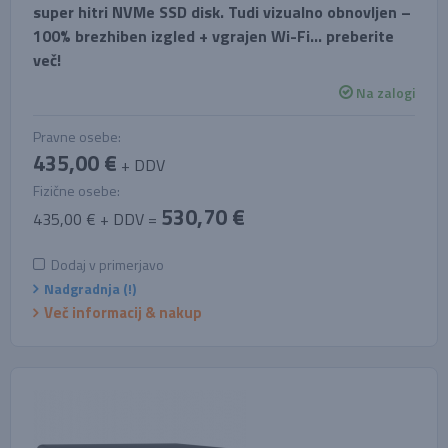
super hitri NVMe SSD disk. Tudi vizualno obnovljen –
100% brezhiben izgled + vgrajen Wi-Fi… preberite
več!
Na zalogi
Pravne osebe:
435,00 €
+ DDV
Fizične osebe:
530,70 €
435,00 € + DDV =
Dodaj v primerjavo
Nadgradnja (!)
Več informacij & nakup