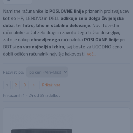
Namizne računalnike
iz POSLOVNE linije
priznanih proizvajalcev
kot so HP, LENOVO in DELL
odlikuje zelo dolga življenjska
doba
, ter
hitro, tiho in stabilno delovanje
. Novi tovrstni
računalniki so žal zelo dragi in zavoljo tega težko dosegljivi,
zato je nakup
obnovljenega
računalnika
POSLOVNE linije
pri
BBT.si
za vas najboljša izbira
, saj boste za UGODNO ceno
dobili odličen računalnik najvišje kakovosti.
Več...
Razvrsti po:
1
2
3
Prikaži vse
Prikazanih
1 - 24
od
59
izdelkov