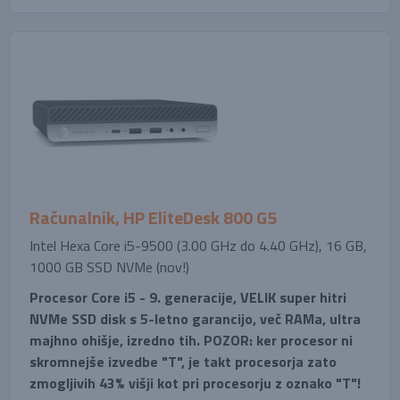
Računalnik, HP EliteDesk 800 G5
Intel Hexa Core i5-9500 (3.00 GHz do 4.40 GHz), 16 GB,
1000 GB SSD NVMe (nov!)
Procesor Core i5 - 9. generacije, VELIK super hitri
NVMe SSD disk s 5-letno garancijo, več RAMa, ultra
majhno ohišje, izredno tih. POZOR: ker procesor ni
skromnejše izvedbe "T", je takt procesorja zato
zmogljivih 43% višji kot pri procesorju z oznako "T"!