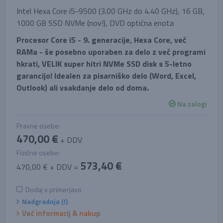
Intel Hexa Core i5-9500 (3.00 GHz do 4.40 GHz), 16 GB,
1000 GB SSD NVMe (nov!), DVD optična enota
Procesor Core i5 - 9. generacije, Hexa Core, več
RAMa - še posebno uporaben za delo z več programi
hkrati, VELIK super hitri NVMe SSD disk s 5-letno
garancijo! Idealen za pisarniško delo (Word, Excel,
Outlook) ali vsakdanje delo od doma.
Na zalogi
Pravne osebe:
470,00 €
+ DDV
Fizične osebe:
573,40 €
470,00 € + DDV =
Dodaj v primerjavo
Nadgradnja (!)
Več informacij & nakup