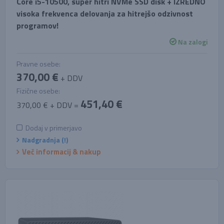
Core i5-10500, super hitri NVMe SSD disk + IZREDNO
visoka frekvenca delovanja za hitrejšo odzivnost
programov!
Na zalogi
Pravne osebe:
370,00 €
+ DDV
Fizične osebe:
451,40 €
370,00 € + DDV =
Dodaj v primerjavo
Nadgradnja (!)
Več informacij & nakup