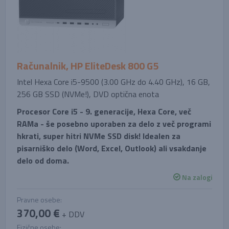
Računalnik, HP EliteDesk 800 G5
Intel Hexa Core i5-9500 (3.00 GHz do 4.40 GHz), 16 GB,
256 GB SSD (NVMe!), DVD optična enota
Procesor Core i5 - 9. generacije, Hexa Core, več
RAMa - še posebno uporaben za delo z več programi
hkrati, super hitri NVMe SSD disk! Idealen za
pisarniško delo (Word, Excel, Outlook) ali vsakdanje
delo od doma.
Na zalogi
Pravne osebe:
370,00 €
+ DDV
Fizične osebe: