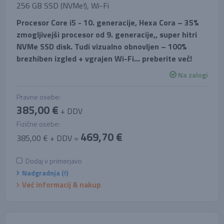
256 GB SSD (NVMe!), Wi-Fi
Procesor Core i5 - 10. generacije, Hexa Cora – 35%
zmogljivejši procesor od 9. generacije,, super hitri
NVMe SSD disk. Tudi vizualno obnovljen – 100%
brezhiben izgled + vgrajen Wi-Fi… preberite več!
Na zalogi
Pravne osebe:
385,00 €
+ DDV
Fizične osebe:
469,70 €
385,00 € + DDV =
Dodaj v primerjavo
Nadgradnja (!)
Več informacij & nakup