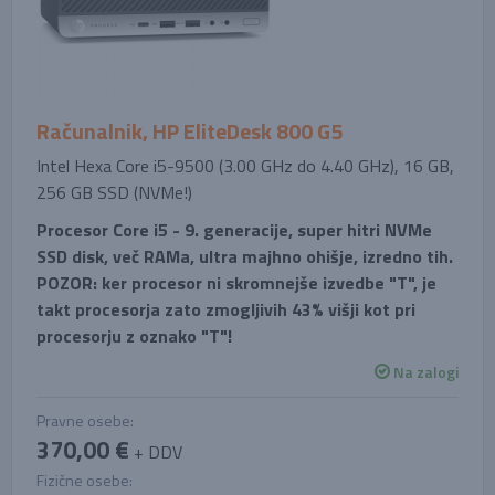
Računalnik, HP EliteDesk 800 G5
Intel Hexa Core i5-9500 (3.00 GHz do 4.40 GHz), 16 GB,
256 GB SSD (NVMe!)
Procesor Core i5 - 9. generacije, super hitri NVMe
SSD disk, več RAMa, ultra majhno ohišje, izredno tih.
POZOR: ker procesor ni skromnejše izvedbe "T", je
takt procesorja zato zmogljivih 43% višji kot pri
procesorju z oznako "T"!
Na zalogi
Pravne osebe:
370,00 €
+ DDV
Fizične osebe: