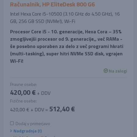
Računalnik, HP EliteDesk 800 G6
Intel Hexa Core i5-10500 (3.10 GHz do 4.50 GHz), 16
GB, 256 GB SSD (NVMe!), Wi-Fi
Procesor Core i5 - 10. generacije, Hexa Cora – 35%
zmogljivejši procesor od 9. generacije,, več RAMa -
še posebno uporaben za delo z več programi hkrati
(multi-tasking), super hitri NVMe SSD disk, vgrajen
Wi-Fi!
Na zalogi
Pravne osebe:
420,00 €
+ DDV
Fizične osebe:
512,40 €
420,00 € + DDV =
Dodaj v primerjavo
Nadgradnja (!)