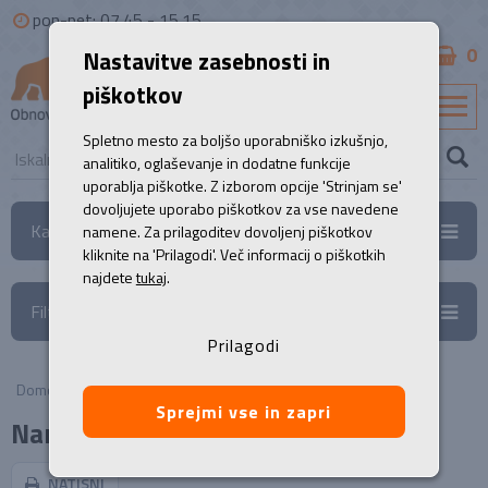
pon-pet: 07.45 - 15.15
0
Nastavitve zasebnosti in
B2B
piškotkov
SL
Spletno mesto za boljšo uporabniško izkušnjo,
analitiko, oglaševanje in dodatne funkcije
uporablja piškotke. Z izborom opcije 'Strinjam se'
dovoljujete uporabo piškotkov za vse navedene
Kategorije
namene. Za prilagoditev dovoljenj piškotkov
kliknite na 'Prilagodi'. Več informacij o piškotkih
najdete
tukaj
.
Filtri
Prilagodi
Domov
/
Namizni računalniki
Sprejmi vse in zapri
Namizni računalniki
NATISNI