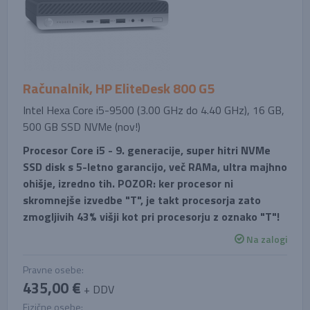
Računalnik, HP EliteDesk 800 G5
Intel Hexa Core i5-9500 (3.00 GHz do 4.40 GHz), 16 GB,
500 GB SSD NVMe (nov!)
Procesor Core i5 - 9. generacije, super hitri NVMe
SSD disk s 5-letno garancijo, več RAMa, ultra majhno
ohišje, izredno tih. POZOR: ker procesor ni
skromnejše izvedbe "T", je takt procesorja zato
zmogljivih 43% višji kot pri procesorju z oznako "T"!
Na zalogi
Pravne osebe:
435,00 €
+ DDV
Fizične osebe: