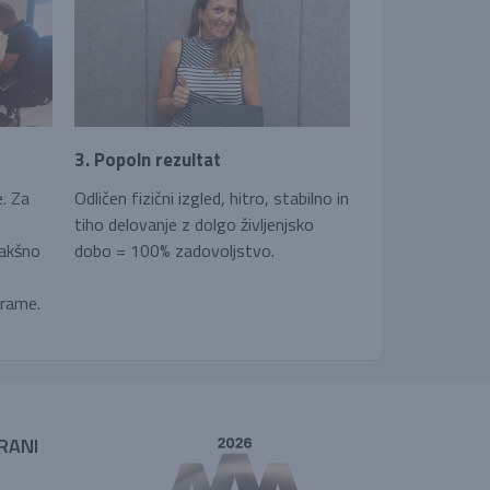
3. Popoln rezultat
e. Za
Odličen fizični izgled, hitro, stabilno in
tiho delovanje z dolgo življenjsko
kakšno
dobo = 100% zadovoljstvo.
grame.
RANI