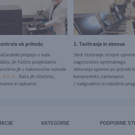
Kontrola ob prihodu
2. Testiranje in obnova
ačunalniki prispejo v naše
Sledi testiranje strojne oprem
dišče, jih fizično pregledamo.
zagotovitev optimalnega
vrstimo jih v kakovostne razrede
delovanja opreme po potrebi 
 A in A-
. Nato jih očistimo,
komponento zamenjamo
esamo in spihamo.
/ nadgradimo in naložimo pro
ACIJE
KATEGORIJE
PODPORNE ST