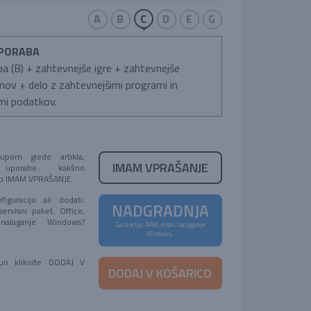
A
B
C
D
E
G
UPORABA
a (B) + zahtevnejše igre + zahtevnejše
ilmov + delo z zahtevnejšimi programi in
mi podatkov.
pom glede artikla,
IMAM VPRAŠANJE
 uporabe... kakšno
umb IMAM VPRAŠANJE.
figuracijo ali dodati:
NADGRADNJA
servisni paket, Office,
 nalaganje Windows?
Garancija, RAM, diski, nalaganje
!
Windows...
čun kliknite DODAJ V
DODAJ V KOŠARICO