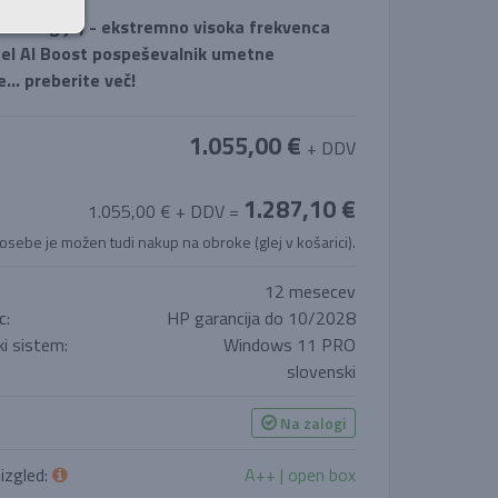
ehnologija) - ekstremno visoka frekvenca
ntel AI Boost pospeševalnik umetne
e… preberite več!
1.055,00 €
+ DDV
1.287,10 €
1.055,00 € + DDV =
 osebe je možen tudi nakup na obroke (glej v košarici).
12 mesecev
c:
HP garancija do 10/2028
i sistem:
Windows 11 PRO
slovenski
Na zalogi
 izgled:
A++ | open box