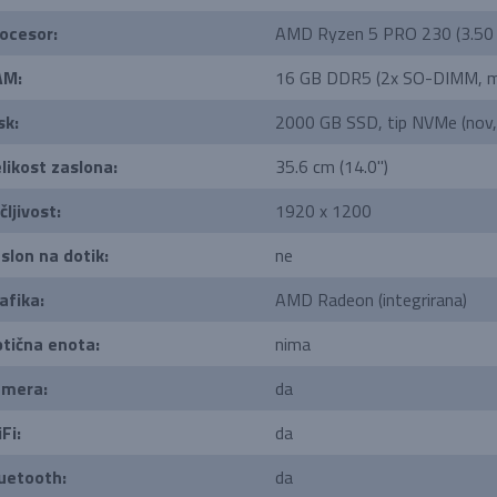
ocesor:
AMD Ryzen 5 PRO 230 (3.50 
AM:
16 GB DDR5 (2x SO-DIMM, m
sk:
2000 GB SSD, tip NVMe (nov, 5
likost zaslona:
35.6 cm (14.0'')
čljivost:
1920 x 1200
slon na dotik:
ne
afika:
AMD Radeon (integrirana)
tična enota:
nima
mera:
da
Fi:
da
uetooth:
da