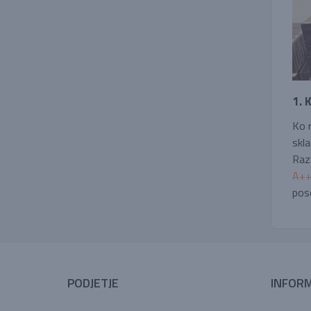
1. 
Ko r
skla
Raz
A++,
pos
PODJETJE
INFORM