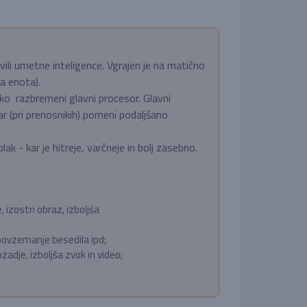
ravili umetne inteligence. Vgrajen je na matično
a enota).
ako razbremeni glavni procesor. Glavni
kar (pri prenosnikih) pomeni podaljšano
lak - kar je hitreje, varčneje in bolj zasebno.
 izostri obraz, izboljša
 povzemanje besedila ipd;
zadje, izboljša zvok in video;