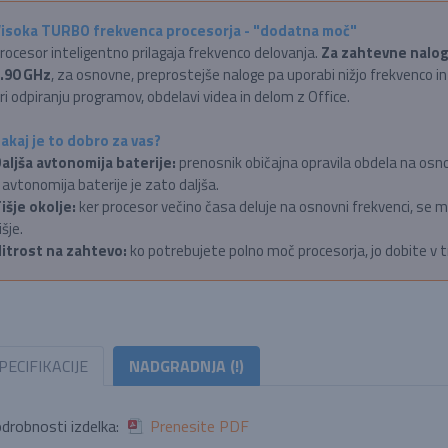
isoka TURBO frekvenca procesorja - "dodatna moč"
rocesor inteligentno prilagaja frekvenco delovanja.
Za zahtevne nalog
.90 GHz
, za osnovne, preprostejše naloge pa uporabi nižjo frekvenco in
ri odpiranju programov, obdelavi videa in delom z Office.
akaj je to dobro za vas?
aljša avtonomija baterije:
prenosnik običajna opravila obdela na osnovn
 avtonomija baterije je zato daljša.
išje okolje:
ker procesor večino časa deluje na osnovni frekvenci, se ma
išje.
itrost na zahtevo:
ko potrebujete polno moč procesorja, jo dobite v t
PECIFIKACIJE
NADGRADNJA (!)
drobnosti izdelka:
Prenesite PDF