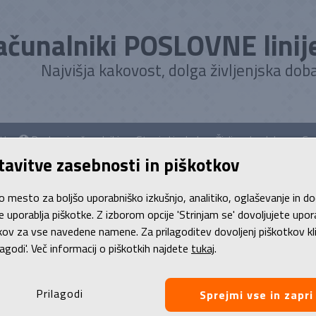
ačunalniki POSLOVNE linij
Najvišja kakovost, dolga življenjska doba
atko
Poslovni računalniki
Stanje | izgled
Življenska doba
Gar
tavitve zasebnosti in piškotkov
mov
/
Prenosni računalniki
/
Prenosnik, HP EliteBook 6 G1a 14... kval
o mesto za boljšo uporabniško izkušnjo, analitiko, oglaševanje in d
je uporablja piškotke. Z izborom opcije 'Strinjam se' dovoljujete upo
kov za vse navedene namene. Za prilagoditev dovoljenj piškotkov kl
enosnik, HP EliteBook 6 G1a 14... kvalite
lagodi'. Več informacij o piškotkih najdete
tukaj
.
EN BOX (!)
6 cm (14.0'') ekran, AMD Ryzen 5 PRO 230 (3.50 GHz do 4.90 GHz
Prilagodi
Sprejmi vse in zapri
era, AI Boost, HP garancija do 10/2028