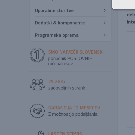
Zmo
Uporabne storitve
del
int
Dodatki & komponente
Programska oprema
SMO NAJVEČJI SLOVENSKI
ponudnik POSLOVNIH
računalnikov.
25.263+
zadovoljnih strank
GARANCIJA 12 MESECEV
Z možnostjo podaljšanja.
LASTEN SERVIS