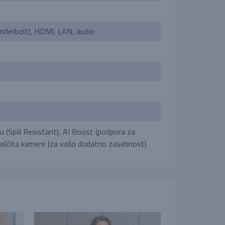
nderbolt), HDMI, LAN, audio
ju (Spill Resistant), AI Boost (podpora za
 zaščita kamere (za vašo dodatno zasebnost)