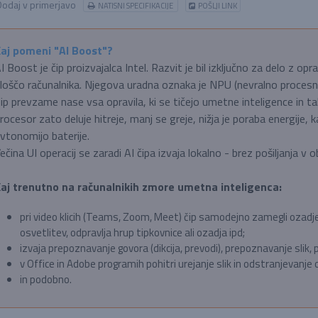
odaj v primerjavo
NATISNI SPECIFIKACIJE
POŠLJI LINK
aj pomeni "AI Boost"?
I Boost je čip proizvajalca Intel. Razvit je bil izključno za delo z op
loščo računalnika. Njegova uradna oznaka je NPU (nevralno procesn
ip prevzame nase vsa opravila, ki se tičejo umetne inteligence in t
rocesor zato deluje hitreje, manj se greje, nižja je poraba energije, 
vtonomijo baterije.
ečina UI operacij se zaradi AI čipa izvaja lokalno - brez pošiljanja v ob
aj trenutno na računalnikih zmore umetna inteligenca:
pri video klicih (Teams, Zoom, Meet) čip samodejno zamegli ozadje,
osvetlitev, odpravlja hrup tipkovnice ali ozadja ipd;
izvaja prepoznavanje govora (dikcija, prevodi), prepoznavanje slik,
v Office in Adobe programih pohitri urejanje slik in odstranjevanje o
in podobno.