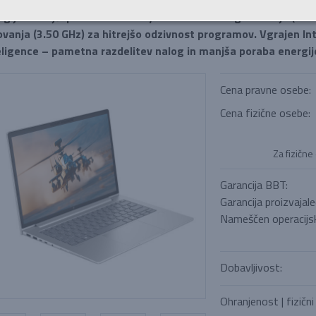
gljiv novejši procesor AMD Ryzen 5 PRO - 15. generacije (AI t
ovanja (3.50 GHz) za hitrejšo odzivnost programov. Vgrajen I
eligence – pametna razdelitev nalog in manjša poraba energij
Cena pravne osebe:
Cena fizične osebe:
Za fizične
Garancija BBT:
Garancija proizvajale
Nameščen operacijsk
Dobavljivost:
Ohranjenost | fizični