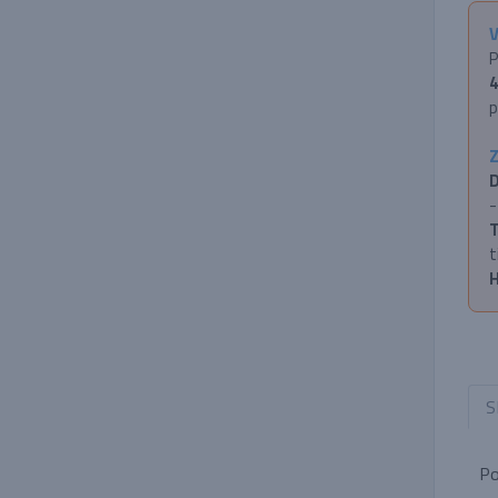
V
P
4
p
Z
D
-
T
t
H
S
Po