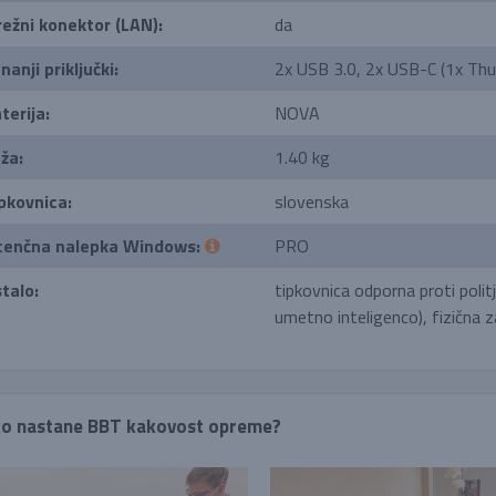
ežni konektor (LAN):
da
nanji priključki:
2x USB 3.0, 2x USB-C (1x Thu
terija:
NOVA
ža:
1.40 kg
pkovnica:
slovenska
cenčna nalepka Windows:
PRO
talo:
tipkovnica odporna proti polit
umetno inteligenco), fizična
o nastane BBT kakovost opreme?