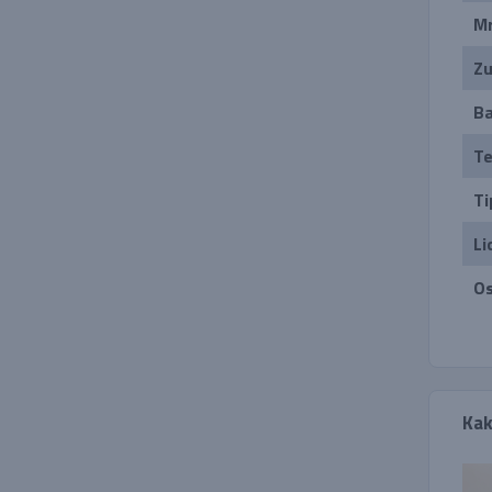
Mr
Zu
Ba
Te
Ti
Li
Os
Kak