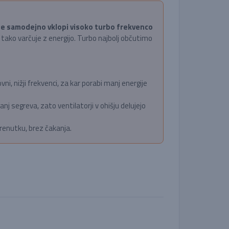
e samodejno vklopi visoko turbo frekvenco
 tako varčuje z energijo. Turbo najbolj občutimo
i, nižji frekvenci, za kar porabi manj energije
nj segreva, zato ventilatorji v ohišju delujejo
renutku, brez čakanja.