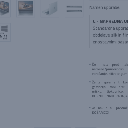
Namen uporabe:
C - NAPREDNA 
Standardna uporab
obdelave slik in f
enostavnimi baza
Če imate pred naku
namena/primernosti
vprašanje, kliknite g
Želite spremeniti kon
garancijo, RAM, disk, 
miško, tipkovnico,
KLIKNITE NADGRADNJA
Za nakup ali predra
KOŠARICO!