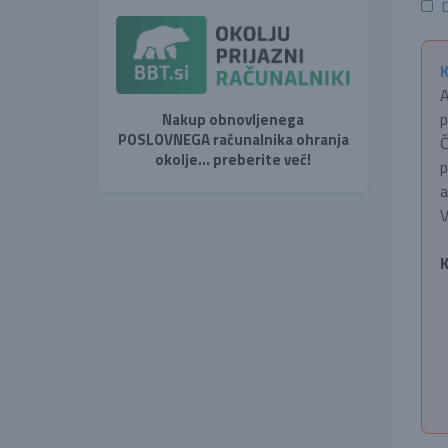
D
K
A
p
Nakup obnovljenega
POSLOVNEGA računalnika ohranja
Č
okolje... preberite več!
p
a
V
K