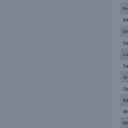
Pr
R
Di
Ve
Lo
Za
Gr
Op
Ka
Wi
Bl