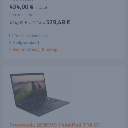
434,00 €
+ DDV
Fizične osebe:
529,48 €
434,00 € + DDV =
Dodaj v primerjavo
Nadgradnja (!)
Več informacij & nakup
Prenosnik, LENOVO ThinkPad T14 G1