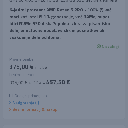
GHz do 4.00 GHz), 16 GB, 256 GB SSD (NVMe!), kamera
6-jedrni procesor AMD Ryzen 5 PRO - 100% (!) več
moči kot Intel i5 10. generacije, več RAMa, super
hitri NVMe SSD disk. Popolna izbira za pisarniško
delo, enostavno obdelavo slik in posnetkov ali
vsakdanje delo od doma.
Na zalogi
Pravne osebe:
375,00 €
+ DDV
Fizične osebe:
457,50 €
375,00 € + DDV =
Dodaj v primerjavo
Nadgradnja (!)
Več informacij & nakup