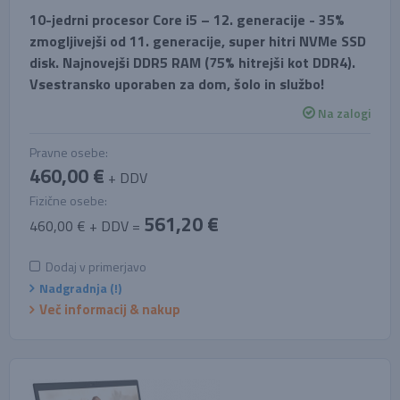
10-jedrni procesor Core i5 – 12. generacije - 35%
zmogljivejši od 11. generacije, super hitri NVMe SSD
disk. Najnovejši DDR5 RAM (75% hitrejši kot DDR4).
Vsestransko uporaben za dom, šolo in službo!
Na zalogi
Pravne osebe:
460,00 €
+ DDV
Fizične osebe:
561,20 €
460,00 € + DDV =
Dodaj v primerjavo
Nadgradnja (!)
Več informacij & nakup