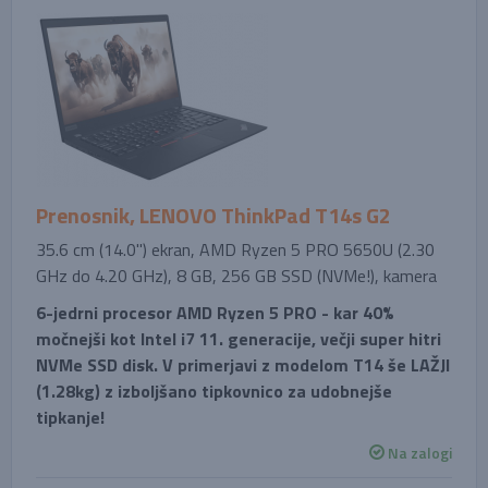
Prenosnik, LENOVO ThinkPad T14s G2
35.6 cm (14.0'') ekran, AMD Ryzen 5 PRO 5650U (2.30
GHz do 4.20 GHz), 8 GB, 256 GB SSD (NVMe!), kamera
6-jedrni procesor AMD Ryzen 5 PRO - kar 40%
močnejši kot Intel i7 11. generacije, večji super hitri
NVMe SSD disk. V primerjavi z modelom T14 še LAŽJI
(1.28kg) z izboljšano tipkovnico za udobnejše
tipkanje!
Na zalogi