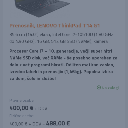
Prenosnik, LENOVO ThinkPad T14 G1
35.6 cm (14.0'') ekran, Intel Core i7-10510U (1.80 GHz
do 4.90 GHz), 16 GB, 512 GB SSD (NVMe!), kamera
Procesor Core i7 – 10. generacije, večji super hitri
NVMe SSD disk, več RAMa - še posebno uporaben za
delo z več programi hkrati. Odličen matiran zaslon,
izredno lahek in prenosljiv (1,46kg). Popolna izbira
za dom, šolo in službo!
Na zalogi
Pravne osebe:
400,00 €
+ DDV
Fizične osebe:
488,00 €
400,00 € + DDV =