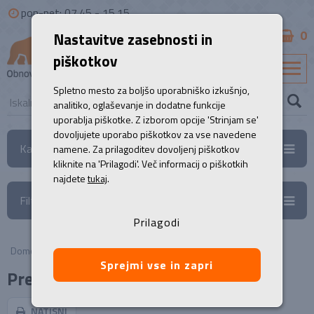
pon-pet: 07.45 - 15.15
0
Nastavitve zasebnosti in
B2B
piškotkov
SL
Spletno mesto za boljšo uporabniško izkušnjo,
analitiko, oglaševanje in dodatne funkcije
uporablja piškotke. Z izborom opcije 'Strinjam se'
dovoljujete uporabo piškotkov za vse navedene
Kategorije
namene. Za prilagoditev dovoljenj piškotkov
kliknite na 'Prilagodi'. Več informacij o piškotkih
najdete
tukaj
.
Filtri
Prilagodi
Domov
/
Prenosni računalniki
Sprejmi vse in zapri
Prenosniki
NATISNI