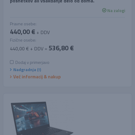
posnetkov ali vsakdanje delo od doma.
Na zalogi
Pravne osebe:
440,00 €
+ DDV
Fizične osebe:
536,80 €
440,00 € + DDV =
Dodaj v primerjavo
Nadgradnja (!)
Več informacij & nakup