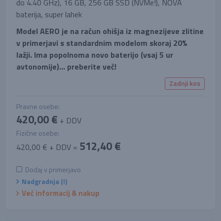
do 4.40 GHz), 16 GB, 256 GB SSD (NVMe!), NOVA
baterija, super lahek
Model AERO je na račun ohišja iz magnezijeve zlitine
v primerjavi s standardnim modelom skoraj 20%
lažji. Ima popolnoma novo baterijo (vsaj 5 ur
avtonomije)... preberite več!
Zadnji kos
Pravne osebe:
420,00 €
+ DDV
Fizične osebe:
512,40 €
420,00 € + DDV =
Dodaj v primerjavo
Nadgradnja (!)
Več informacij & nakup