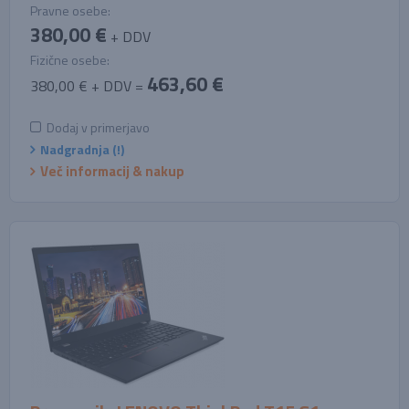
Pravne osebe:
380,00 €
+ DDV
Fizične osebe:
463,60 €
380,00 € + DDV =
Dodaj v primerjavo
Nadgradnja (!)
Več informacij & nakup