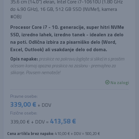
35.6 cm (14.0'') ekran, Intel Core i7-10610U (1.80 GHz
do 4.90 GHz), 16 GB, 512 GB SSD (NVMe!), kamera
#OBJ
Procesor Core i7 - 10. generacije, super hitri NVMe
SSD, izredno lahek, izredno tanek - idealen za delo
na poti. Odlična izbira za pisarniško delo (Word,
Excel, Outlook) ali vsakdanje delo od doma.
Opis napake:
praskice na pokrovu (oglejte si slike) in s prostim
očesom komaj opazna praskica na zaslonu - premajhno za
slikanje. Povsem nemoteče!
Na zalogi
Pravne osebe:
339,00 €
+ DDV
Fizične osebe:
413,58 €
339,00 € + DDV =
Cena artikla brez napake
: 410,00 € + DDV = 500,20 €