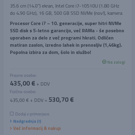
35.6 cm (14.0'') ekran, Intel Core i7-10510U (1.80 GHz
do 4.90 GHz), 16 GB, 500 GB SSD NVMe (nov!), kamera
Procesor Core i7 – 10. generacije, super hitri NVMe
SSD disk s 5-letno garancijo, več RAMa - še posebno
uporaben za delo z več programi hkrati. Odličen
matiran zaslon, izredno lahek in prenosljiv (1,46kg).
Popolna izbira za dom, šolo in službo!
Na zalogi
Pravne osebe:
435,00 €
+ DDV
Fizične osebe:
530,70 €
435,00 € + DDV =
Dodaj v primerjavo
Nadgradnja (!)
Več informacij & nakup