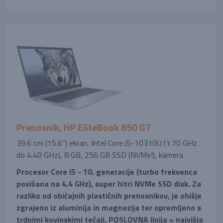
Prenosnik, HP EliteBook 850 G7
39.6 cm (15.6'') ekran, Intel Core i5-10310U (1.70 GHz
do 4.40 GHz), 8 GB, 256 GB SSD (NVMe!), kamera
Procesor Core i5 - 10. generacije (turbo frekvenca
povišana na 4.4 GHz), super hitri NVMe SSD disk. Za
razliko od običajnih plastičnih prenosnikov, je ohišje
zgrajeno iz aluminija in magnezija ter opremljeno s
trdnimi kovinskimi tečaji. POSLOVNA linija = najvišja