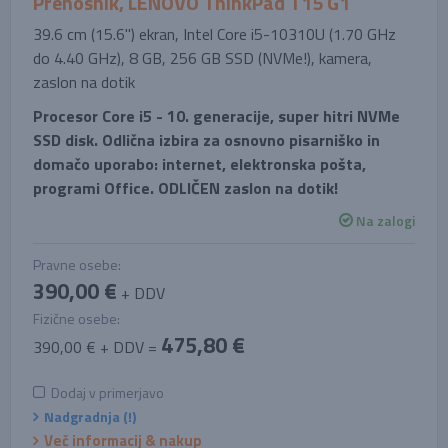
Prenosnik, LENOVO ThinkPad T15 G1
39.6 cm (15.6'') ekran, Intel Core i5-10310U (1.70 GHz
do 4.40 GHz), 8 GB, 256 GB SSD (NVMe!), kamera,
zaslon na dotik
Procesor Core i5 - 10. generacije, super hitri NVMe
SSD disk. Odlična izbira za osnovno pisarniško in
domačo uporabo: internet, elektronska pošta,
programi Office. ODLIČEN zaslon na dotik!
Na zalogi
Pravne osebe:
390,00 €
+ DDV
Fizične osebe:
475,80 €
390,00 € + DDV =
Dodaj v primerjavo
Nadgradnja (!)
Več informacij & nakup