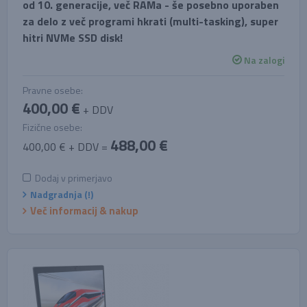
od 10. generacije, več RAMa - še posebno uporaben
za delo z več programi hkrati (multi-tasking), super
hitri NVMe SSD disk!
Na zalogi
Pravne osebe:
400,00 €
+ DDV
Fizične osebe:
488,00 €
400,00 € + DDV =
Dodaj v primerjavo
Nadgradnja (!)
Več informacij & nakup