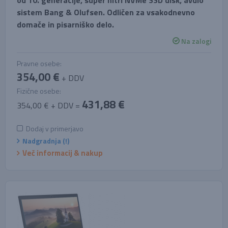
od 10. generacije, super hitri NVMe SSD disk, avdio
sistem Bang & Olufsen. Odličen za vsakodnevno
domače in pisarniško delo.
Na zalogi
Pravne osebe:
354,00 €
+ DDV
Fizične osebe:
431,88 €
354,00 € + DDV =
Dodaj v primerjavo
Nadgradnja (!)
Več informacij & nakup