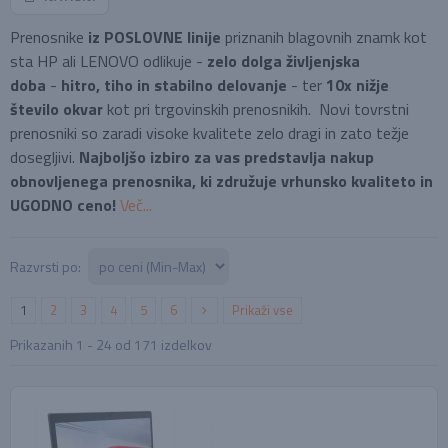
Prenosnike
iz POSLOVNE linije
priznanih blagovnih znamk kot
sta HP ali LENOVO odlikuje -
zelo dolga življenjska
doba
-
hitro, tiho in stabilno delovanje
- ter
10x nižje
število okvar
kot pri trgovinskih prenosnikih. Novi tovrstni
prenosniki so zaradi visoke kvalitete zelo dragi in zato težje
dosegljivi.
Najboljšo izbiro za vas predstavlja nakup
obnovljenega prenosnika, ki združuje vrhunsko kvaliteto in
UGODNO ceno!
Več...
Razvrsti po:
1
2
3
4
5
6
Prikaži vse
Prikazanih
1 - 24
od
171
izdelkov