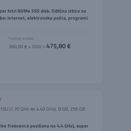
per hitri NVMe SSD disk. Odlična izbira za
o: internet, elektronska pošta, programi
Fizične osebe:
475,80 €
390,00 € + DDV =
7
10310U (1.70 GHz do 4.40 GHz), 8 GB, 256 GB
urbo frekvenca povišana na 4.4 GHz), super