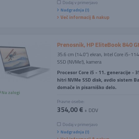
Dodaj v primerjavo
Nadgradnja (!)
Več informacij & nakup
Prenosnik, HP EliteBook 840 G
35.6 cm (14.0'') ekran, Intel Core i5-
SSD (NVMe!), kamera
Procesor Core i5 - 11. generacije - 3
hitri NVMe SSD disk, avdio sistem B
domače in pisarniško delo.
Na zalogi
Pravne osebe:
354,00 €
+ DDV
Dodaj v primerjavo
Nadgradnja (!)