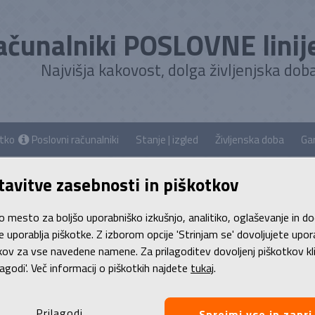
ačunalniki POSLOVNE linij
Najvišja kakovost, dolga življenjska doba
atko
Poslovni računalniki
Stanje | izgled
Življenska doba
Gar
tavitve zasebnosti in piškotkov
/
Prenosni računalniki
o mesto za boljšo uporabniško izkušnjo, analitiko, oglaševanje in d
osniki
je uporablja piškotke. Z izborom opcije 'Strinjam se' dovoljujete upo
kov za vse navedene namene. Za prilagoditev dovoljenj piškotkov kl
ike
iz POSLOVNE linije
priznanih blagovnih znamk kot sta HP ali L
lagodi'. Več informacij o piškotkih najdete
tukaj
.
itro, tiho in stabilno delovanje
- ter
10x nižje število okvar
kot 
 visoke kvalitete zelo dragi in zato težje dosegljivi.
Najboljšo izbi
ika, ki združuje vrhunsko kvaliteto in UGODNO ceno!
Več...
Prilagodi
Sprejmi vse in zapri