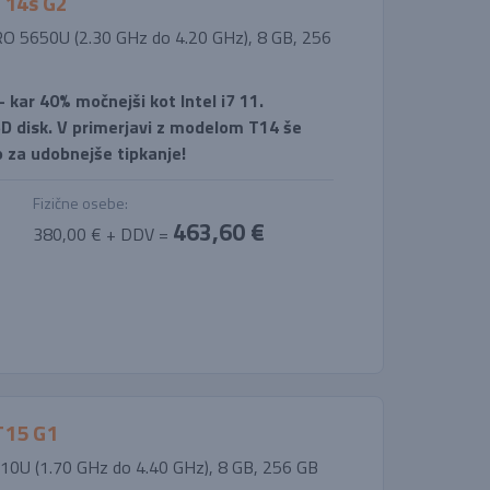
T14s G2
PRO 5650U (2.30 GHz do 4.20 GHz), 8 GB, 256
kar 40% močnejši kot Intel i7 11.
SD disk. V primerjavi z modelom T14 še
o za udobnejše tipkanje!
Fizične osebe:
463,60 €
380,00 € + DDV =
T15 G1
10310U (1.70 GHz do 4.40 GHz), 8 GB, 256 GB