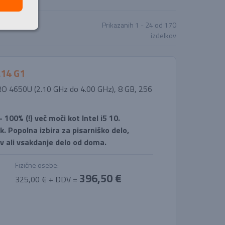
Prikazanih
1 - 24
od
170
Prikaži vse
izdelkov
L14 G1
PRO 4650U (2.10 GHz do 4.00 GHz), 8 GB, 256
100% (!) več moči kot Intel i5 10.
. Popolna izbira za pisarniško delo,
v ali vsakdanje delo od doma.
Fizične osebe:
396,50 €
325,00 € + DDV =