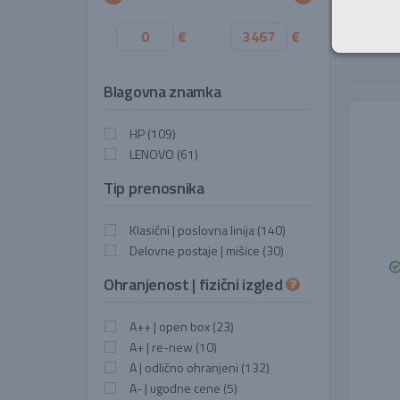
€
€
Razvrsti 
Blagovna znamka
HP
(109)
LENOVO
(61)
Tip prenosnika
Klasični | poslovna linija
(140)
Delovne postaje | mišice
(30)
Ohranjenost | fizični izgled
A++ | open box
(23)
A+ | re-new
(10)
A | odlično ohranjeni
(132)
A- | ugodne cene
(5)