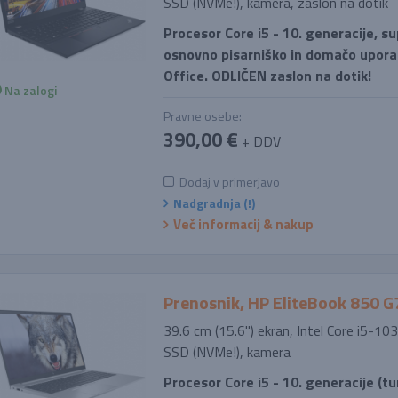
SSD (NVMe!), kamera, zaslon na dotik
Procesor Core i5 - 10. generacije, su
osnovno pisarniško in domačo uporab
Office. ODLIČEN zaslon na dotik!
Na zalogi
Pravne osebe:
390,00 €
+ DDV
Dodaj v primerjavo
Nadgradnja (!)
Več informacij & nakup
Prenosnik, HP EliteBook 850 G
39.6 cm (15.6'') ekran, Intel Core i5-
SSD (NVMe!), kamera
Procesor Core i5 - 10. generacije (t