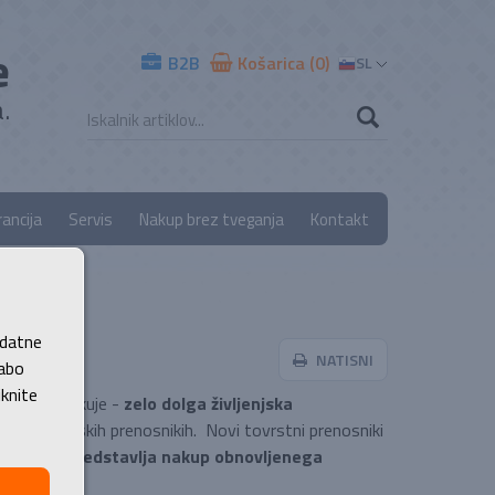
e
B2B
Košarica (0)
SL
.
ancija
Servis
Nakup brez tveganja
Kontakt
odatne
NATISNI
rabo
iknite
ENOVO odlikuje -
zelo dolga življenjska
pri trgovinskih prenosnikih. Novi tovrstni prenosniki
ro za vas predstavlja nakup obnovljenega