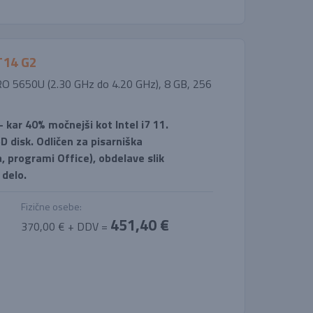
T14 G2
PRO 5650U (2.30 GHz do 4.20 GHz), 8 GB, 256
kar 40% močnejši kot Intel i7 11.
D disk. Odličen za pisarniška
, programi Office), obdelave slik
 delo.
Fizične osebe:
451,40 €
370,00 € + DDV =