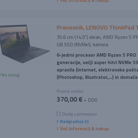
Več informacij & nakup
Prenosnik, LENOVO ThinkPad 
35.6 cm (14.0'') ekran, AMD Ryzen 5 
GB SSD (NVMe!), kamera
6-jedrni procesor AMD Ryzen 5 PRO - 
generacije, večji super hitri NVMe SS
opravila (internet, elektronska pošta
Na zalogi
(Photoshop, Illustrator,...) in domače
Pravne osebe:
370,00 €
+ DDV
Dodaj v primerjavo
Nadgradnja (!)
Več informacij & nakup