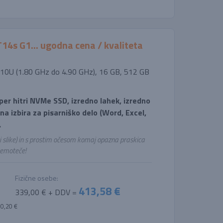
4s G1... ugodna cena / kvaliteta
10610U (1.80 GHz do 4.90 GHz), 16 GB, 512 GB
uper hitri NVMe SSD, izredno lahek, izredno
čna izbira za pisarniško delo (Word, Excel,
.
si slike) in s prostim očesom komaj opazna praskica
nemoteče!
Fizične osebe:
413,58 €
339,00 € + DDV =
00,20 €