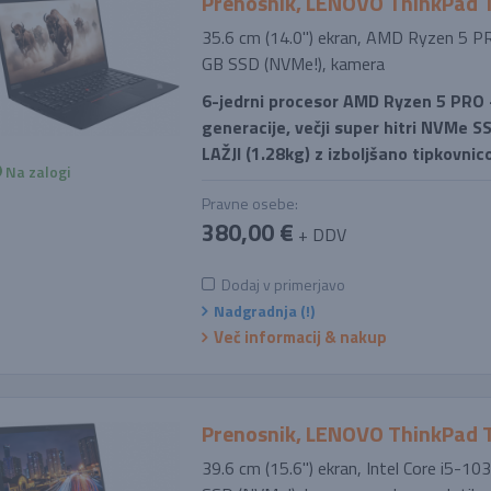
Prenosnik, LENOVO ThinkPad 
35.6 cm (14.0'') ekran, AMD Ryzen 5 
GB SSD (NVMe!), kamera
6-jedrni procesor AMD Ryzen 5 PRO - 
generacije, večji super hitri NVMe S
LAŽJI (1.28kg) z izboljšano tipkovnic
Na zalogi
Pravne osebe:
380,00 €
+ DDV
Dodaj v primerjavo
Nadgradnja (!)
Več informacij & nakup
Prenosnik, LENOVO ThinkPad 
39.6 cm (15.6'') ekran, Intel Core i5-