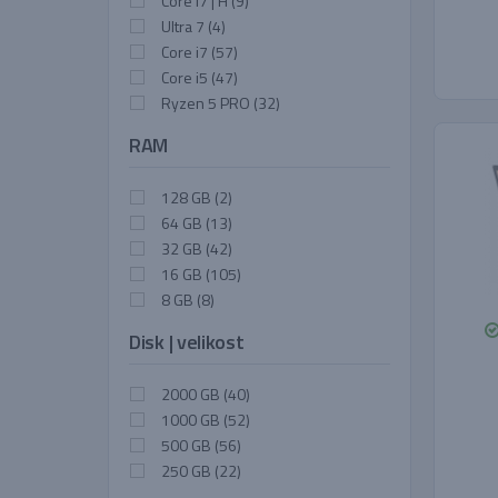
Core i7 | H
(9)
Ultra 7
(4)
Core i7
(57)
Core i5
(47)
Ryzen 5 PRO
(32)
RAM
128 GB
(2)
64 GB
(13)
32 GB
(42)
16 GB
(105)
8 GB
(8)
Disk | velikost
2000 GB
(40)
1000 GB
(52)
500 GB
(56)
250 GB
(22)