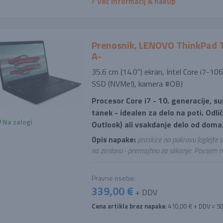
Več informacij & nakup
Prenosnik, LENOVO ThinkPad T1
A-
35.6 cm (14.0'') ekran, Intel Core i7-
SSD (NVMe!), kamera #OBJ
Procesor Core i7 - 10. generacije, s
tanek - idealen za delo na poti. Odli
Na zalogi
Outlook) ali vsakdanje delo od doma
Opis napake:
praskice na pokrovu (oglejte 
na zaslonu - premajhno za slikanje. Povsem 
Pravne osebe:
339,00 €
+ DDV
Cena artikla brez napake
: 410,00 € + DDV = 5