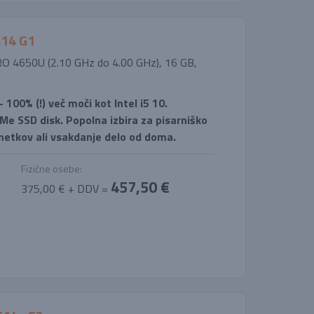
L14 G1
PRO 4650U (2.10 GHz do 4.00 GHz), 16 GB,
100% (!) več moči kot Intel i5 10.
Me SSD disk. Popolna izbira za pisarniško
snetkov ali vsakdanje delo od doma.
Fizične osebe:
457,50 €
375,00 € + DDV =