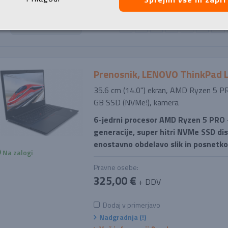
po:
1
2
3
4
5
6
Prenosnik, LENOVO ThinkPad 
35.6 cm (14.0'') ekran, AMD Ryzen 5 
GB SSD (NVMe!), kamera
6-jedrni procesor AMD Ryzen 5 PRO - 
generacije, super hitri NVMe SSD disk
enostavno obdelavo slik in posnetko
Na zalogi
Pravne osebe:
325,00 €
+ DDV
Dodaj v primerjavo
Nadgradnja (!)