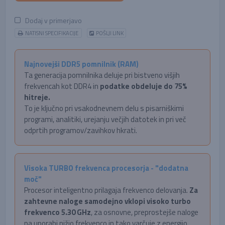
Dodaj v primerjavo
NATISNI SPECIFIKACIJE
POŠLJI LINK
Najnovejši DDR5 pomnilnik (RAM)
Ta generacija pomnilnika deluje pri bistveno višjih
frekvencah kot DDR4 in
podatke obdeluje do 75%
hitreje.
To je ključno pri vsakodnevnem delu s pisarniškimi
programi, analitiki, urejanju večjih datotek in pri več
odprtih programov/zavihkov hkrati.
Visoka TURBO frekvenca procesorja - "dodatna
moč"
Procesor inteligentno prilagaja frekvenco delovanja.
Za
zahtevne naloge samodejno vklopi visoko turbo
frekvenco 5.30 GHz
, za osnovne, preprostejše naloge
pa uporabi nižjo frekvenco in tako varčuje z energijo.