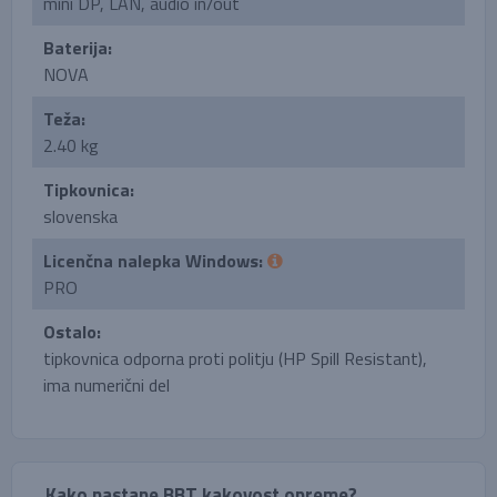
mini DP, LAN, audio in/out
Baterija:
NOVA
Teža:
2.40 kg
Tipkovnica:
slovenska
Licenčna nalepka Windows:
PRO
Ostalo:
tipkovnica odporna proti politju (HP Spill Resistant),
ima numerični del
Kako nastane BBT kakovost opreme?