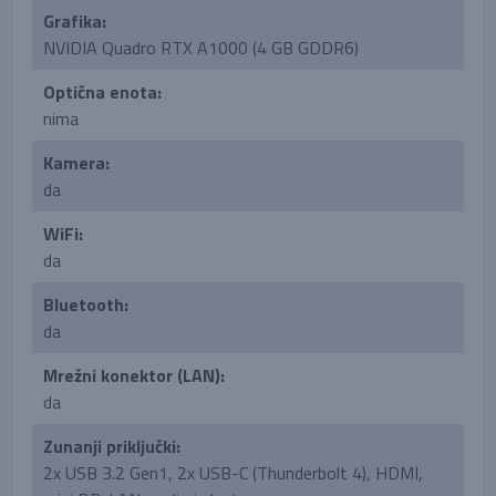
Grafika:
NVIDIA Quadro RTX A1000 (4 GB GDDR6)
Optična enota:
nima
Kamera:
da
WiFi:
da
Bluetooth:
da
Mrežni konektor (LAN):
da
Zunanji priključki:
2x USB 3.2 Gen1, 2x USB-C (Thunderbolt 4), HDMI,