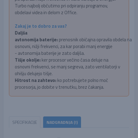
Turbo najbolj občutimo pri odpiranju programov,
obdelavi videa in delom z Office.
Zakaj je to dobro za vas?
Daljša
avtonomija baterije:
prenosnik običajna opravila obdela na
osnovni, nižji frekvenci, za kar porabi manj energije
- avtonomija baterije je zato daljša.
Tišje okolje:
ker procesor večino časa deluje na
osnovni frekvenci, se manj segreva, zato ventilatorji v
ohišju delujejo tišje.
Hitrost na zahtevo:
ko potrebujete polno moč
procesorja, jo dobite v trenutku, brez čakanja.
SPECIFIKACIJE
NADGRADNJA (!)