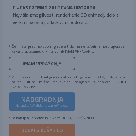
E - EKSTREMNO ZAHTEVNA UPORABA
Najvišja zmogljivost, renderiranje 3D animacij, delo z
velikimi bazami podatkov in podobno.
Če imate pred nakupom glede artikla, namena/primernosti uporabe...
kakšno vprašanje, kliknite gumb IMAM VPRAŠANJE.
IMAM VPRAŠANJE
Želite spremeniti konfiguracijo ali dodati: garancijo, RAM, disk, servisni
paket, Office, miško, tipkovnico, nalaganje Windows? KLIKNITE
NADGRADNJA!
NADGRADNJA
Garancija, RAM, diski, nalaganje Windows...
Za nakup ali predračun kliknite DODAJ V KOŠARICO!
DODAJ V KOŠARICO