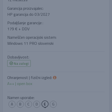
Garancija proizvajalec:
HP garancija do 03/2027
Podaljšanje garancije
:
179 € + DDV
Nameščen operacijski sistem:
Windows 11 PRO slovenski
Dobavljivost:
Na zalogi
Ohranjenost | fizični izgled:
A++ | open box
Namen uporabe:
A
B
C
D
E
G