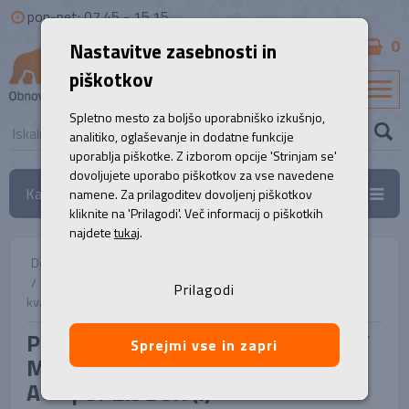
pon-pet: 07.45 - 15.15
0
Nastavitve zasebnosti in
B2B
piškotkov
SL
Spletno mesto za boljšo uporabniško izkušnjo,
analitiko, oglaševanje in dodatne funkcije
uporablja piškotke. Z izborom opcije 'Strinjam se'
dovoljujete uporabo piškotkov za vse navedene
Kategorije
namene. Za prilagoditev dovoljenj piškotkov
kliknite na 'Prilagodi'. Več informacij o piškotkih
najdete
tukaj
.
Domov
/
Prenosni računalniki
/
Prenosnik, HP Zbook 16 G10 FURY Mobile Workstation...
Prilagodi
kvaliteta A++ | OPEN BOX (!)
Prenosnik, HP Zbook 16 G10 FURY
Sprejmi vse in zapri
Mobile Workstation... kvaliteta
A++ | OPEN BOX (!)