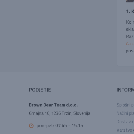
1. 
Ko r
skla
Raz
A++,
pos
PODJETJE
INFORM
Brown Bear Team d.o.o.
Splošni p
Gmajna 16, 1236 Trzin, Slovenija
Načini pla
Dostava
pon-pet: 07.45 - 15.15
Varstvo 