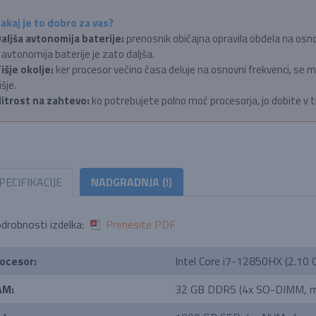
akaj je to dobro za vas?
aljša avtonomija baterije:
prenosnik običajna opravila obdela na osnovn
 avtonomija baterije je zato daljša.
išje okolje:
ker procesor večino časa deluje na osnovni frekvenci, se ma
išje.
itrost na zahtevo:
ko potrebujete polno moč procesorja, jo dobite v t
PECIFIKACIJE
NADGRADNJA (!)
drobnosti izdelka:
Prenesite PDF
ocesor:
Intel Core i7-12850HX (2.10
AM:
32 GB DDR5 (4x SO-DIMM, m