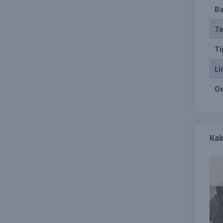
Ba
Te
Ti
Li
Os
Kak