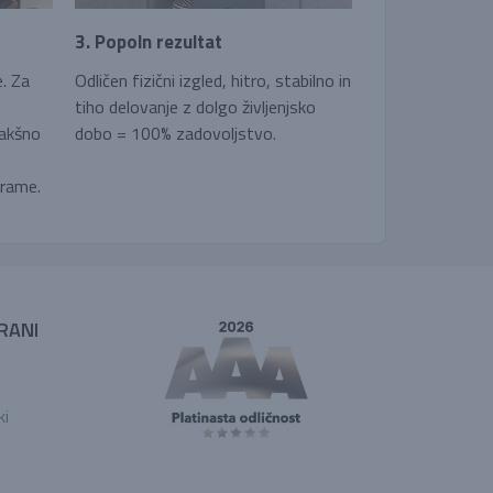
3. Popoln rezultat
e. Za
Odličen fizični izgled, hitro, stabilno in
tiho delovanje z dolgo življenjsko
kakšno
dobo = 100% zadovoljstvo.
grame.
RANI
ki