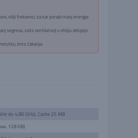
i, nižji frekvenci, za kar porabi manj energije
nj segreva, zato ventilatorji v ohišju delujejo
renutku, brez čakanja.
 GHz do 4.80 GHz), Cache 25 MB
ax. 128 GB)