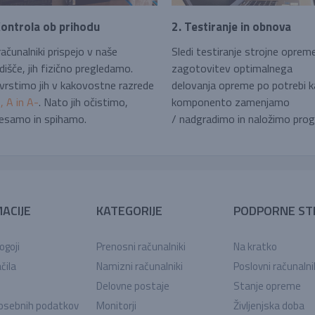
Kontrola ob prihodu
2. Testiranje in obnova
ačunalniki prispejo v naše
Sledi testiranje strojne oprem
dišče, jih fizično pregledamo.
zagotovitev optimalnega
vrstimo jih v kakovostne razrede
delovanja opreme po potrebi 
 A in A-
. Nato jih očistimo,
komponento zamenjamo
esamo in spihamo.
/ nadgradimo in naložimo pro
ACIJE
KATEGORIJE
PODPORNE ST
ogoji
Prenosni računalniki
Na kratko
čila
Namizni računalniki
Poslovni računalni
Delovne postaje
Stanje opreme
osebnih podatkov
Monitorji
Življenjska doba