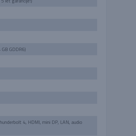
 let garancije!)
4 GB GDDR6)
underbolt 4, HDMI, mini DP, LAN, audio