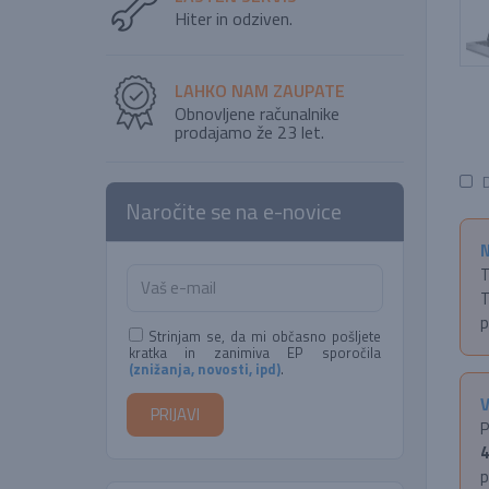
Hiter in odziven.
LAHKO NAM ZAUPATE
Obnovljene računalnike
prodajamo že 23 let.
D
Naročite se na e-novice
N
T
T
p
Strinjam se, da mi občasno pošljete
kratka in zanimiva EP sporočila
(znižanja, novosti, ipd)
.
V
P
4
p