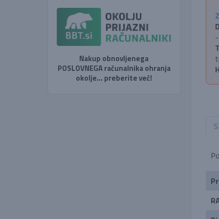
Z
D
-
T
Nakup obnovljenega
t
POSLOVNEGA računalnika ohranja
H
okolje... preberite več!
S
Po
Pr
R