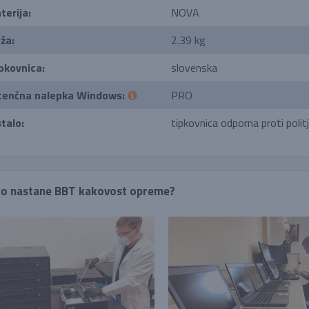
terija:
NOVA
ža:
2.39 kg
pkovnica:
slovenska
cenčna nalepka Windows:
PRO
talo:
tipkovnica odporna proti politj
o nastane BBT kakovost opreme?