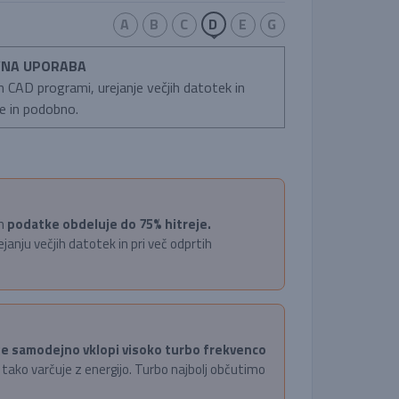
A
B
C
D
E
G
EVNA UPORABA
in CAD programi, urejanje večjih datotek in
e in podobno.
in
podatke obdeluje do 75% hitreje.
ejanju večjih datotek in pri več odprtih
e samodejno vklopi visoko turbo frekvenco
 tako varčuje z energijo. Turbo najbolj občutimo