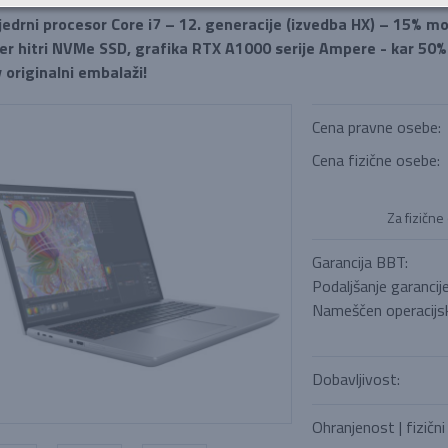
jedrni procesor Core i7 – 12. generacije (izvedba HX) – 15% moč
er hitri NVMe SSD, grafika RTX A1000 serije Ampere - kar 50% 
v originalni embalaži!
Cena pravne osebe:
Cena fizične osebe:
Za fizične
Garancija BBT:
Podaljšanje garancij
Nameščen operacijsk
Dobavljivost:
Ohranjenost | fizični