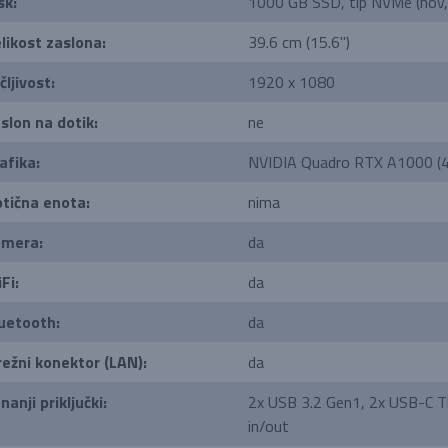
sk:
1000 GB SSD, tip NVMe (nov, 5
likost zaslona:
39.6 cm (15.6'')
čljivost:
1920 x 1080
slon na dotik:
ne
afika:
NVIDIA Quadro RTX A1000 (
tična enota:
nima
mera:
da
Fi:
da
uetooth:
da
ežni konektor (LAN):
da
nanji priključki:
2x USB 3.2 Gen1, 2x USB-C Th
in/out