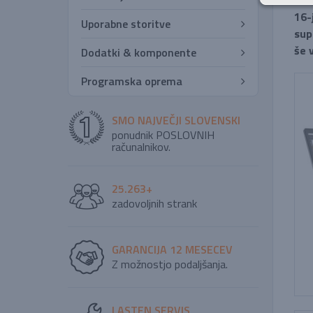
16-
Uporabne storitve
sup
še 
Dodatki & komponente
Programska oprema
SMO NAJVEČJI SLOVENSKI
ponudnik POSLOVNIH
računalnikov.
25.263+
zadovoljnih strank
GARANCIJA 12 MESECEV
Z možnostjo podaljšanja.
LASTEN SERVIS