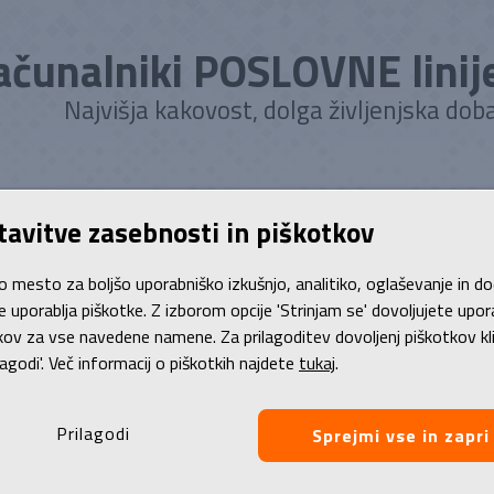
ačunalniki POSLOVNE linij
Najvišja kakovost, dolga življenjska doba
atko
Poslovni računalniki
Stanje | izgled
Življenska doba
Gar
tavitve zasebnosti in piškotkov
o mesto za boljšo uporabniško izkušnjo, analitiko, oglaševanje in d
mov
/
Prenosni računalniki
/
Prenosnik, HP Zbook 16 G9 FURY Mobile W
je uporablja piškotke. Z izborom opcije 'Strinjam se' dovoljujete upo
kov za vse navedene namene. Za prilagoditev dovoljenj piškotkov kl
enosnik, HP Zbook 16 G9 FURY Mobile
lagodi'. Več informacij o piškotkih najdete
tukaj
.
rkstation... kvaliteta A++ | OPEN BOX (!)
Prilagodi
Sprejmi vse in zapri
6 cm (15.6'') ekran, Intel Core i7-12850HX (2.10 GHz do 4.80 GHz
DIA Quadro RTX A1000, kamera