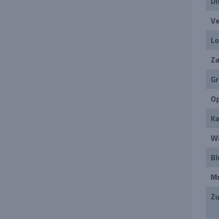
Di
Ve
Lo
Za
Gr
Op
Ka
Wi
Bl
Mr
Zu