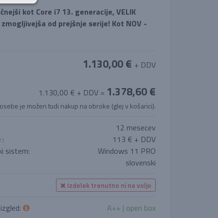
nejši kot Core i7 13. generacije, VELIK
zmogljivejša od prejšnje serije! Kot NOV -
1.130,00 €
+ DDV
1.378,60 €
1.130,00 € + DDV =
 osebe je možen tudi nakup na obroke (glej v košarici).
12 mesecev
e
:
113 € + DDV
i sistem:
Windows 11 PRO
slovenski
Izdelek trenutno ni na voljo
 izgled:
A++ | open box