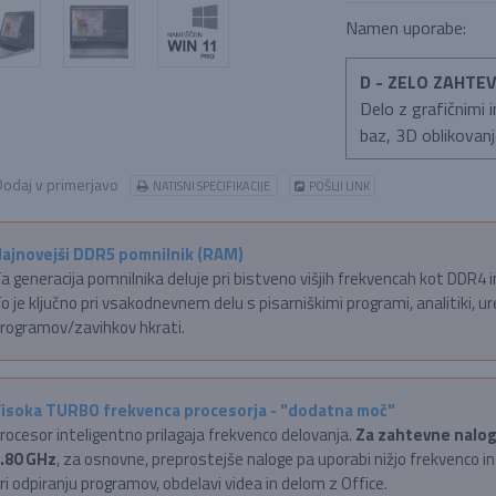
Namen uporabe:
D - ZELO ZAHT
Delo z grafičnimi 
baz, 3D oblikovanj
odaj v primerjavo
NATISNI SPECIFIKACIJE
POŠLJI LINK
ajnovejši DDR5 pomnilnik (RAM)
a generacija pomnilnika deluje pri bistveno višjih frekvencah kot DDR4 
o je ključno pri vsakodnevnem delu s pisarniškimi programi, analitiki, ur
rogramov/zavihkov hkrati.
isoka TURBO frekvenca procesorja - "dodatna moč"
rocesor inteligentno prilagaja frekvenco delovanja.
Za zahtevne nalog
.80 GHz
, za osnovne, preprostejše naloge pa uporabi nižjo frekvenco in
ri odpiranju programov, obdelavi videa in delom z Office.