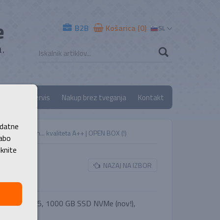
e
B2B
Košarica (0)
SL
.
ancija
Servis
Nakup brez tveganja
Kontakt
odatne
orkstation... kvaliteta A++ | OPEN BOX (!)
rabo
iknite
NAZAJ NA IZBOR
), 32 GB DDR5, 1000 GB SSD NVMe (nov!),