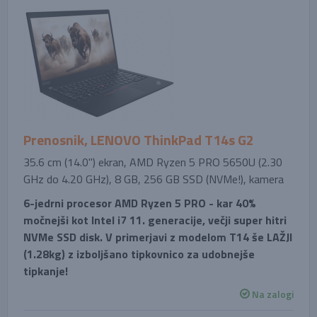
Prenosnik, LENOVO ThinkPad T14s G2
35.6 cm (14.0'') ekran, AMD Ryzen 5 PRO 5650U (2.30
GHz do 4.20 GHz), 8 GB, 256 GB SSD (NVMe!), kamera
6-jedrni procesor AMD Ryzen 5 PRO - kar 40%
močnejši kot Intel i7 11. generacije, večji super hitri
NVMe SSD disk. V primerjavi z modelom T14 še LAŽJI
(1.28kg) z izboljšano tipkovnico za udobnejše
tipkanje!
Na zalogi