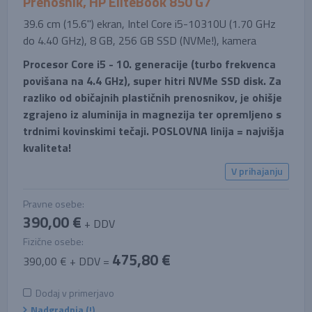
Prenosnik, HP EliteBook 850 G7
39.6 cm (15.6'') ekran, Intel Core i5-10310U (1.70 GHz
do 4.40 GHz), 8 GB, 256 GB SSD (NVMe!), kamera
Procesor Core i5 - 10. generacije (turbo frekvenca
povišana na 4.4 GHz), super hitri NVMe SSD disk. Za
razliko od običajnih plastičnih prenosnikov, je ohišje
zgrajeno iz aluminija in magnezija ter opremljeno s
trdnimi kovinskimi tečaji. POSLOVNA linija = najvišja
kvaliteta!
V prihajanju
Pravne osebe:
390,00 €
+ DDV
Fizične osebe:
475,80 €
390,00 € + DDV =
Dodaj v primerjavo
Nadgradnja (!)