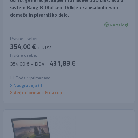
od 10. generacije, super hitri NVMe SSD disk, avdio
sistem Bang & Olufsen. Odličen za vsakodnevno
domače in pisarniško delo.
Na zalogi
Pravne osebe:
354,00 €
+ DDV
Fizične osebe:
431,88 €
354,00 € + DDV =
Dodaj v primerjavo
Nadgradnja (!)
Več informacij & nakup