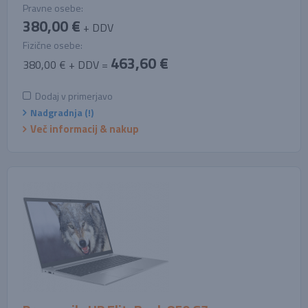
Pravne osebe:
380,00 €
+ DDV
Fizične osebe:
463,60 €
380,00 € + DDV =
Dodaj v primerjavo
Nadgradnja (!)
Več informacij & nakup