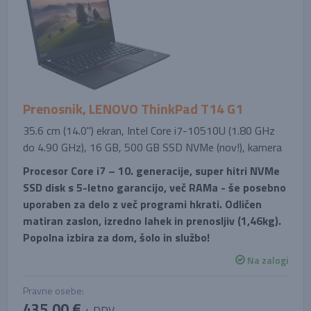
Prenosnik, LENOVO ThinkPad T14 G1
35.6 cm (14.0'') ekran, Intel Core i7-10510U (1.80 GHz
do 4.90 GHz), 16 GB, 500 GB SSD NVMe (nov!), kamera
Procesor Core i7 – 10. generacije, super hitri NVMe
SSD disk s 5-letno garancijo, več RAMa - še posebno
uporaben za delo z več programi hkrati. Odličen
matiran zaslon, izredno lahek in prenosljiv (1,46kg).
Popolna izbira za dom, šolo in službo!
Na zalogi
Pravne osebe:
435,00 €
+ DDV