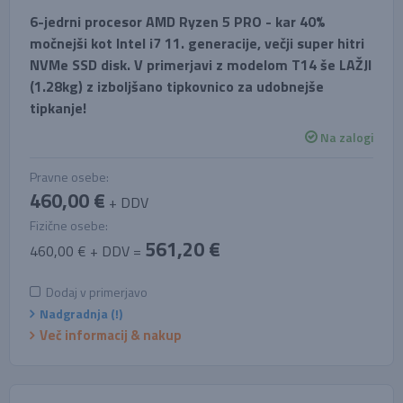
6-jedrni procesor AMD Ryzen 5 PRO - kar 40%
močnejši kot Intel i7 11. generacije, večji super hitri
NVMe SSD disk. V primerjavi z modelom T14 še LAŽJI
(1.28kg) z izboljšano tipkovnico za udobnejše
tipkanje!
Na zalogi
Pravne osebe:
460,00 €
+ DDV
Fizične osebe:
561,20 €
460,00 € + DDV =
Dodaj v primerjavo
Nadgradnja (!)
Več informacij & nakup