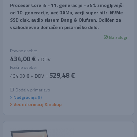
Procesor Core i5 - 11. generacije - 35% zmogljivejši
od 10. generacije, več RAMa, večji super hitri NVMe
SSD disk, avdio sistem Bang & Olufsen. Odličen za
vsakodnevno domače in pisarniško delo.
Na zalogi
Pravne osebe:
434,00 €
+ DDV
Fizične osebe:
529,48 €
434,00 € + DDV =
Dodaj v primerjavo
Nadgradnja (!)
Več informacij & nakup