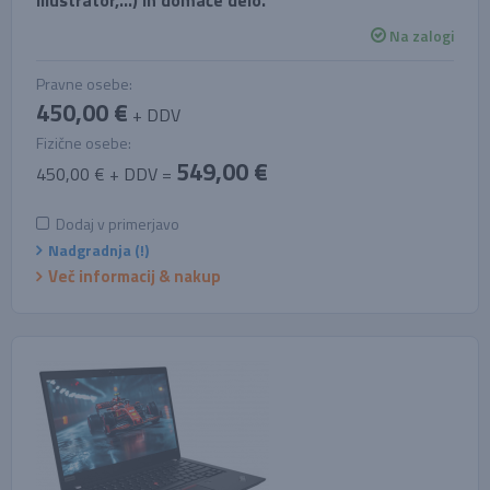
Illustrator,...) in domače delo.
Na zalogi
Pravne osebe:
450,00 €
+ DDV
Fizične osebe:
549,00 €
450,00 € + DDV =
Dodaj v primerjavo
Nadgradnja (!)
Več informacij & nakup