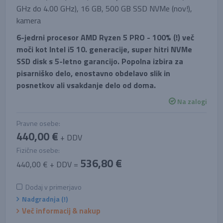
GHz do 4.00 GHz), 16 GB, 500 GB SSD NVMe (nov!),
kamera
6-jedrni procesor AMD Ryzen 5 PRO - 100% (!) več
moči kot Intel i5 10. generacije, super hitri NVMe
SSD disk s 5-letno garancijo. Popolna izbira za
pisarniško delo, enostavno obdelavo slik in
posnetkov ali vsakdanje delo od doma.
Na zalogi
Pravne osebe:
440,00 €
+ DDV
Fizične osebe:
536,80 €
440,00 € + DDV =
Dodaj v primerjavo
Nadgradnja (!)
Več informacij & nakup