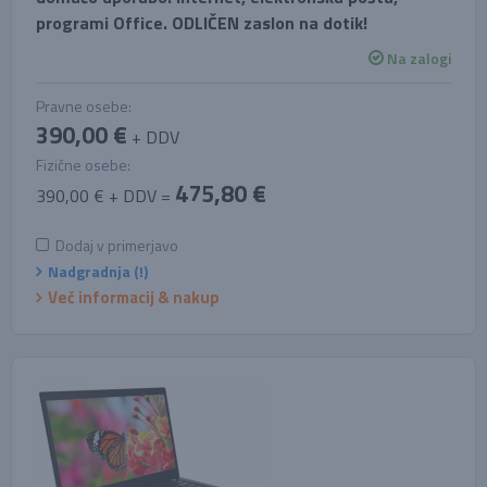
programi Office. ODLIČEN zaslon na dotik!
Na zalogi
Pravne osebe:
390,00 €
+ DDV
Fizične osebe:
475,80 €
390,00 € + DDV =
Dodaj v primerjavo
Nadgradnja (!)
Več informacij & nakup