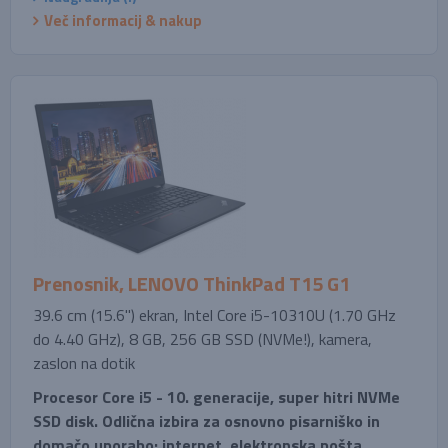
Več informacij & nakup
Prenosnik, LENOVO ThinkPad T15 G1
39.6 cm (15.6'') ekran, Intel Core i5-10310U (1.70 GHz
do 4.40 GHz), 8 GB, 256 GB SSD (NVMe!), kamera,
zaslon na dotik
Procesor Core i5 - 10. generacije, super hitri NVMe
SSD disk. Odlična izbira za osnovno pisarniško in
domačo uporabo: internet, elektronska pošta,