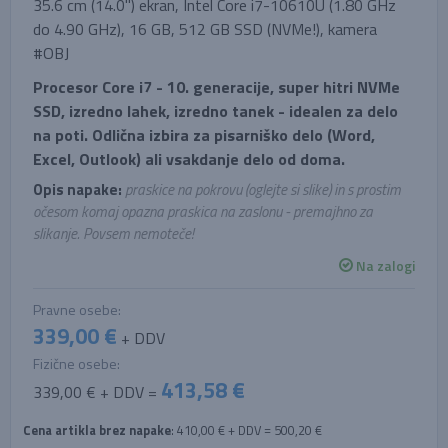
35.6 cm (14.0'') ekran, Intel Core i7-10610U (1.80 GHz
do 4.90 GHz), 16 GB, 512 GB SSD (NVMe!), kamera
#OBJ
Procesor Core i7 - 10. generacije, super hitri NVMe
SSD, izredno lahek, izredno tanek - idealen za delo
na poti. Odlična izbira za pisarniško delo (Word,
Excel, Outlook) ali vsakdanje delo od doma.
Opis napake:
praskice na pokrovu (oglejte si slike) in s prostim
očesom komaj opazna praskica na zaslonu - premajhno za
slikanje. Povsem nemoteče!
Na zalogi
Pravne osebe:
339,00 €
+ DDV
Fizične osebe:
413,58 €
339,00 € + DDV =
Cena artikla brez napake
: 410,00 € + DDV = 500,20 €