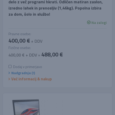
delo z več programi hkrati. Odličen matiran zaslon,
izredno lahek in prenosljiv (1,46kg). Popolna izbira
za dom, šolo in službo!
Na zalogi
Pravne osebe:
400,00 €
+ DDV
Fizične osebe:
488,00 €
400,00 € + DDV =
Dodaj v primerjavo
Nadgradnja (!)
Več informacij & nakup