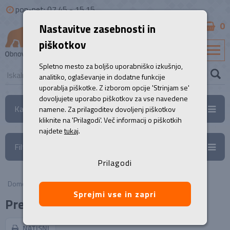
pon-pet: 07.45 - 15.15
0
Nastavitve zasebnosti in
B2B
piškotkov
SL
Spletno mesto za boljšo uporabniško izkušnjo,
analitiko, oglaševanje in dodatne funkcije
uporablja piškotke. Z izborom opcije 'Strinjam se'
dovoljujete uporabo piškotkov za vse navedene
Kategorije
namene. Za prilagoditev dovoljenj piškotkov
kliknite na 'Prilagodi'. Več informacij o piškotkih
najdete
tukaj
.
Filtri
Prilagodi
Domov
/
Prenosni računalniki
Sprejmi vse in zapri
Prenosniki
NATISNI