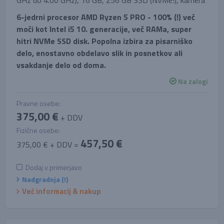
GHz do 4.00 GHz), 16 GB, 256 GB SSD (NVMe!), kamera
6-jedrni procesor AMD Ryzen 5 PRO - 100% (!) več
moči kot Intel i5 10. generacije, več RAMa, super
hitri NVMe SSD disk. Popolna izbira za pisarniško
delo, enostavno obdelavo slik in posnetkov ali
vsakdanje delo od doma.
Na zalogi
Pravne osebe:
375,00 €
+ DDV
Fizične osebe:
457,50 €
375,00 € + DDV =
Dodaj v primerjavo
Nadgradnja (!)
Več informacij & nakup