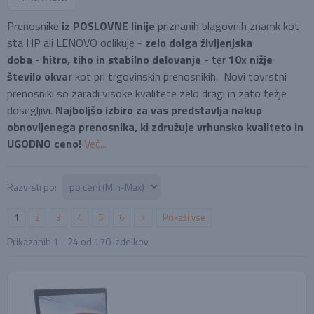
Prenosnike
iz POSLOVNE linije
priznanih blagovnih znamk kot
sta HP ali LENOVO odlikuje -
zelo dolga življenjska
doba
-
hitro, tiho in stabilno delovanje
- ter
10x nižje
število okvar
kot pri trgovinskih prenosnikih. Novi tovrstni
prenosniki so zaradi visoke kvalitete zelo dragi in zato težje
dosegljivi.
Najboljšo izbiro za vas predstavlja nakup
obnovljenega prenosnika, ki združuje vrhunsko kvaliteto in
UGODNO ceno!
Več...
Razvrsti po:
1
2
3
4
5
6
Prikaži vse
Prikazanih
1 - 24
od
170
izdelkov