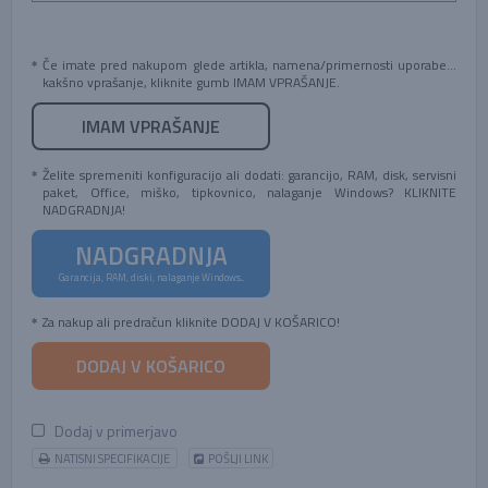
Če imate pred nakupom glede artikla, namena/primernosti uporabe...
kakšno vprašanje, kliknite gumb IMAM VPRAŠANJE.
IMAM VPRAŠANJE
Želite spremeniti konfiguracijo ali dodati: garancijo, RAM, disk, servisni
paket, Office, miško, tipkovnico, nalaganje Windows? KLIKNITE
NADGRADNJA!
NADGRADNJA
Garancija, RAM, diski, nalaganje Windows...
Za nakup ali predračun kliknite DODAJ V KOŠARICO!
DODAJ V KOŠARICO
Dodaj v primerjavo
NATISNI SPECIFIKACIJE
POŠLJI LINK