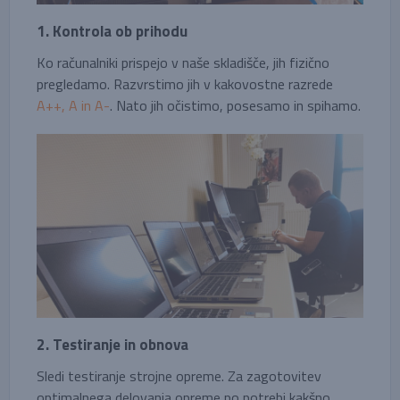
1. Kontrola ob prihodu
Ko računalniki prispejo v naše skladišče, jih fizično
pregledamo. Razvrstimo jih v kakovostne razrede
A++, A in A-
. Nato jih očistimo, posesamo in spihamo.
2. Testiranje in obnova
Sledi testiranje strojne opreme. Za zagotovitev
optimalnega delovanja opreme po potrebi kakšno