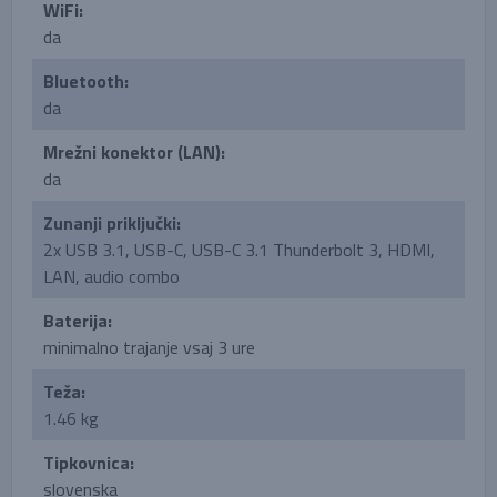
WiFi:
da
Bluetooth:
da
Mrežni konektor (LAN):
da
Zunanji priključki:
2x USB 3.1, USB-C, USB-C 3.1 Thunderbolt 3, HDMI,
LAN, audio combo
Baterija:
minimalno trajanje vsaj 3 ure
Teža:
1.46 kg
Tipkovnica:
slovenska