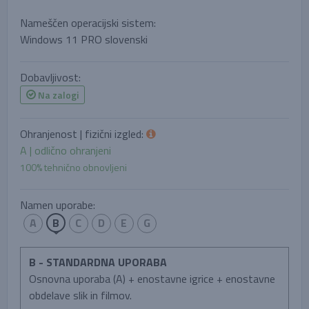
Nameščen operacijski sistem:
Windows 11 PRO slovenski
Dobavljivost:
Na zalogi
Ohranjenost | fizični izgled:
A | odlično ohranjeni
100% tehnično obnovljeni
Namen uporabe:
A
B
C
D
E
G
B - STANDARDNA UPORABA
Osnovna uporaba (A) + enostavne igrice + enostavne
obdelave slik in filmov.