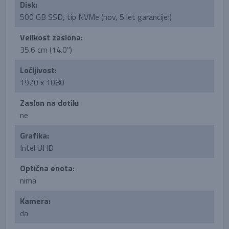
Disk:
500 GB SSD, tip NVMe (nov, 5 let garancije!)
Velikost zaslona:
35.6 cm (14.0'')
Ločljivost:
1920 x 1080
Zaslon na dotik:
ne
Grafika:
Intel UHD
Optična enota:
nima
Kamera:
da