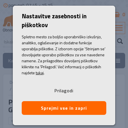
pon-pet: 07.45 - 15.15
0
Nastavitve zasebnosti in
B2B
piškotkov
SL
Spletno mesto za boljšo uporabniško izkušnjo,
analitiko, oglaševanje in dodatne funkcije
uporablja piškotke. Z izborom opcije 'Strinjam se'
dovoljujete uporabo piškotkov za vse navedene
Kategorije
namene. Za prilagoditev dovoljenj piškotkov
kliknite na 'Prilagodi'. Več informacij o piškotkih
najdete
tukaj
.
Domov
/
Prenosni računalniki
/
Prenosnik, LENOVO ThinkPad T14 G1
Prilagodi
Prenosnik, LENOVO ThinkPad T14
G1
Sprejmi vse in zapri
NAZAJ NA IZBOR