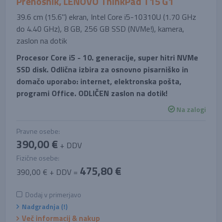
Prenosnik, LENOVO ThinkPad T15 G1
39.6 cm (15.6'') ekran, Intel Core i5-10310U (1.70 GHz
do 4.40 GHz), 8 GB, 256 GB SSD (NVMe!), kamera,
zaslon na dotik
Procesor Core i5 - 10. generacije, super hitri NVMe
SSD disk. Odlična izbira za osnovno pisarniško in
domačo uporabo: internet, elektronska pošta,
programi Office. ODLIČEN zaslon na dotik!
Na zalogi
Pravne osebe:
390,00 €
+ DDV
Fizične osebe:
475,80 €
390,00 € + DDV =
Dodaj v primerjavo
Nadgradnja (!)
Več informacij & nakup