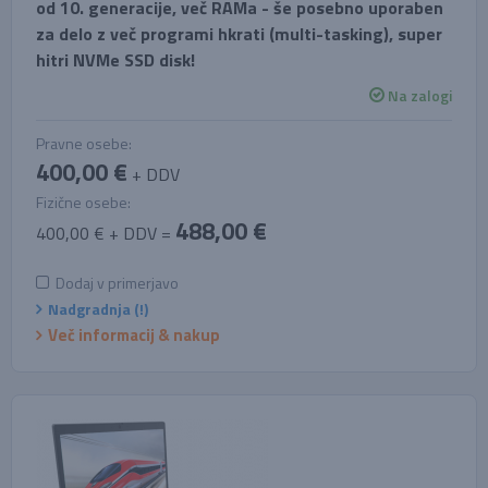
od 10. generacije, več RAMa - še posebno uporaben
za delo z več programi hkrati (multi-tasking), super
hitri NVMe SSD disk!
Na zalogi
Pravne osebe:
400,00 €
+ DDV
Fizične osebe:
488,00 €
400,00 € + DDV =
Dodaj v primerjavo
Nadgradnja (!)
Več informacij & nakup