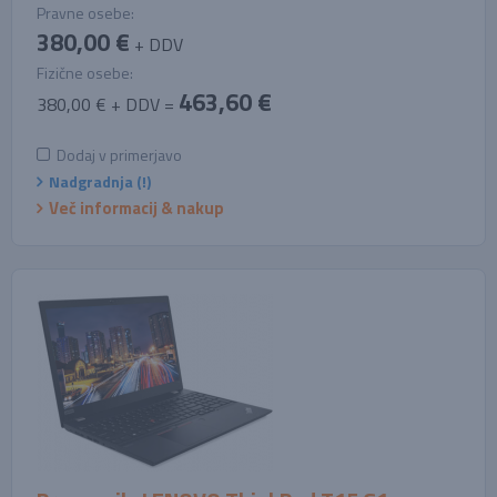
Pravne osebe:
380,00 €
+ DDV
Fizične osebe:
463,60 €
380,00 € + DDV =
Dodaj v primerjavo
Nadgradnja (!)
Več informacij & nakup