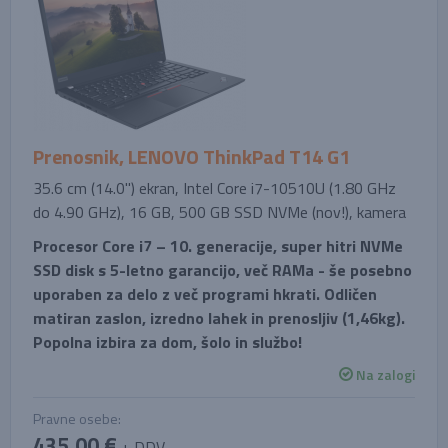
Prenosnik, LENOVO ThinkPad T14 G1
35.6 cm (14.0'') ekran, Intel Core i7-10510U (1.80 GHz
do 4.90 GHz), 16 GB, 500 GB SSD NVMe (nov!), kamera
Procesor Core i7 – 10. generacije, super hitri NVMe
SSD disk s 5-letno garancijo, več RAMa - še posebno
uporaben za delo z več programi hkrati. Odličen
matiran zaslon, izredno lahek in prenosljiv (1,46kg).
Popolna izbira za dom, šolo in službo!
Na zalogi
Pravne osebe:
435,00 €
+ DDV