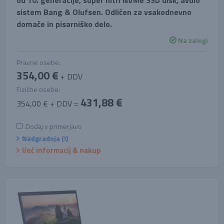
od 10. generacije, super hitri NVMe SSD disk, avdio
sistem Bang & Olufsen. Odličen za vsakodnevno
domače in pisarniško delo.
Na zalogi
Pravne osebe:
354,00 €
+ DDV
Fizične osebe:
431,88 €
354,00 € + DDV =
Dodaj v primerjavo
Nadgradnja (!)
Več informacij & nakup