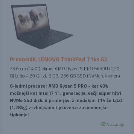
Prenosnik, LENOVO ThinkPad T14s G2
35.6 cm (14.0'') ekran, AMD Ryzen 5 PRO 5650U (2.30
GHz do 4.20 GHz), 8 GB, 256 GB SSD (NVMe!), kamera
6-jedrni procesor AMD Ryzen 5 PRO - kar 40%
močnejši kot Intel i7 11. generacije, večji super hitri
NVMe SSD disk. V primerjavi z modelom T14 še LAŽJI
(1.28kg) z izboljšano tipkovnico za udobnejše
tipkanje!
Na zalogi