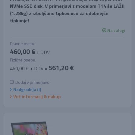
NVMe SSD disk. V primerjavi z modelom T14 še LAŽJI
(1.28kg) z izboljšano tipkovnico za udobnejše
tipkanje!
Na zalogi
Pravne osebe:
460,00 €
+ DDV
Fizične osebe:
561,20 €
460,00 € + DDV =
Dodaj v primerjavo
Nadgradnja (!)
Več informacij & nakup