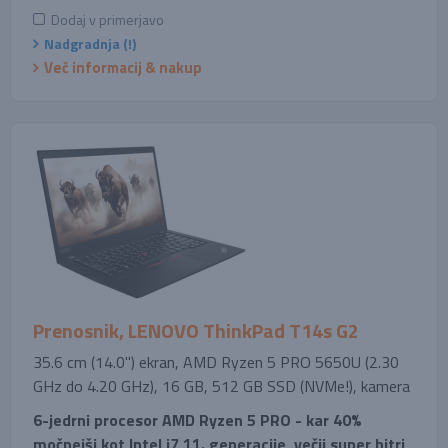
Dodaj v primerjavo
Nadgradnja (!)
Več informacij & nakup
Prenosnik, LENOVO ThinkPad T14s G2
35.6 cm (14.0'') ekran, AMD Ryzen 5 PRO 5650U (2.30
GHz do 4.20 GHz), 16 GB, 512 GB SSD (NVMe!), kamera
6-jedrni procesor AMD Ryzen 5 PRO - kar 40%
močnejši kot Intel i7 11. generacije, večji super hitri