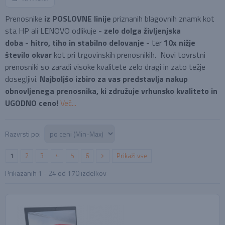
Prenosnike
iz POSLOVNE linije
priznanih blagovnih znamk kot
sta HP ali LENOVO odlikuje -
zelo dolga življenjska
doba
-
hitro, tiho in stabilno delovanje
- ter
10x nižje
število okvar
kot pri trgovinskih prenosnikih. Novi tovrstni
prenosniki so zaradi visoke kvalitete zelo dragi in zato težje
dosegljivi.
Najboljšo izbiro za vas predstavlja nakup
obnovljenega prenosnika, ki združuje vrhunsko kvaliteto in
UGODNO ceno!
Več...
Razvrsti po:
1
2
3
4
5
6
Prikaži vse
Prikazanih
1 - 24
od
170
izdelkov