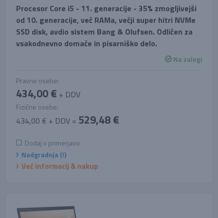
Procesor Core i5 - 11. generacije - 35% zmogljivejši
od 10. generacije, več RAMa, večji super hitri NVMe
SSD disk, avdio sistem Bang & Olufsen. Odličen za
vsakodnevno domače in pisarniško delo.
Na zalogi
Pravne osebe:
434,00 €
+ DDV
Fizične osebe:
529,48 €
434,00 € + DDV =
Dodaj v primerjavo
Nadgradnja (!)
Več informacij & nakup