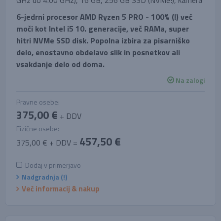
GHz do 4.00 GHz), 16 GB, 256 GB SSD (NVMe!), kamera
6-jedrni procesor AMD Ryzen 5 PRO - 100% (!) več
moči kot Intel i5 10. generacije, več RAMa, super
hitri NVMe SSD disk. Popolna izbira za pisarniško
delo, enostavno obdelavo slik in posnetkov ali
vsakdanje delo od doma.
Na zalogi
Pravne osebe:
375,00 €
+ DDV
Fizične osebe:
457,50 €
375,00 € + DDV =
Dodaj v primerjavo
Nadgradnja (!)
Več informacij & nakup