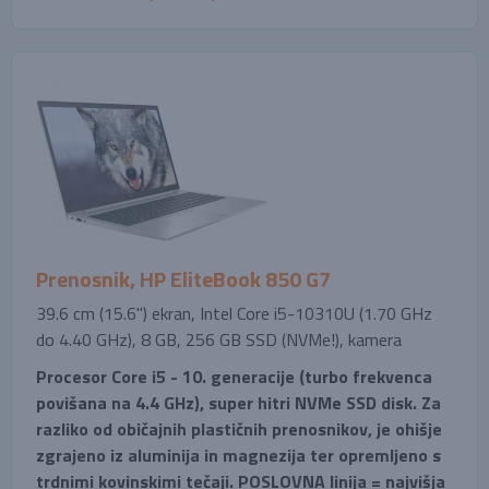
Prenosnik, HP EliteBook 850 G7
39.6 cm (15.6'') ekran, Intel Core i5-10310U (1.70 GHz
do 4.40 GHz), 8 GB, 256 GB SSD (NVMe!), kamera
Procesor Core i5 - 10. generacije (turbo frekvenca
povišana na 4.4 GHz), super hitri NVMe SSD disk. Za
razliko od običajnih plastičnih prenosnikov, je ohišje
zgrajeno iz aluminija in magnezija ter opremljeno s
trdnimi kovinskimi tečaji. POSLOVNA linija = najvišja