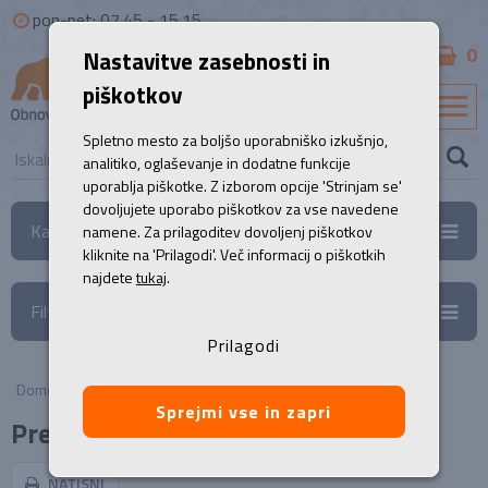
pon-pet: 07.45 - 15.15
0
Nastavitve zasebnosti in
B2B
piškotkov
SL
Spletno mesto za boljšo uporabniško izkušnjo,
analitiko, oglaševanje in dodatne funkcije
uporablja piškotke. Z izborom opcije 'Strinjam se'
dovoljujete uporabo piškotkov za vse navedene
Kategorije
namene. Za prilagoditev dovoljenj piškotkov
kliknite na 'Prilagodi'. Več informacij o piškotkih
najdete
tukaj
.
Filtri
Prilagodi
Domov
/
Prenosni računalniki
Sprejmi vse in zapri
Prenosniki
NATISNI