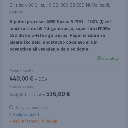
GHz do 4.00 GHz), 16 GB, 500 GB SSD NVMe (nov!),
kamera
6-jedrni procesor AMD Ryzen 5 PRO - 100% (!) več
moči kot Intel i5 10. generacije, super hitri NVMe
SSD disk s 5-letno garancijo. Popolna izbira za
pisarniško delo, enostavno obdelavo slik in
posnetkov ali vsakdanje delo od doma.
Na zalogi
Pravne osebe:
440,00 €
+ DDV
Fizične osebe:
536,80 €
440,00 € + DDV =
Dodaj v primerjavo
Nadgradnja (!)
Več informacij & nakup