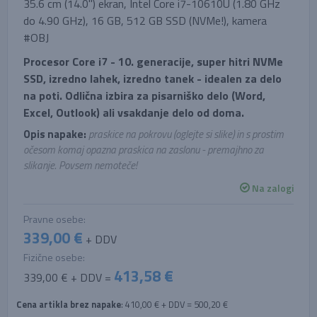
35.6 cm (14.0'') ekran, Intel Core i7-10610U (1.80 GHz
do 4.90 GHz), 16 GB, 512 GB SSD (NVMe!), kamera
#OBJ
Procesor Core i7 - 10. generacije, super hitri NVMe
SSD, izredno lahek, izredno tanek - idealen za delo
na poti. Odlična izbira za pisarniško delo (Word,
Excel, Outlook) ali vsakdanje delo od doma.
Opis napake:
praskice na pokrovu (oglejte si slike) in s prostim
očesom komaj opazna praskica na zaslonu - premajhno za
slikanje. Povsem nemoteče!
Na zalogi
Pravne osebe:
339,00 €
+ DDV
Fizične osebe:
413,58 €
339,00 € + DDV =
Cena artikla brez napake
: 410,00 € + DDV = 500,20 €