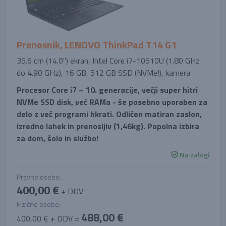
Prenosnik, LENOVO ThinkPad T14 G1
35.6 cm (14.0'') ekran, Intel Core i7-10510U (1.80 GHz
do 4.90 GHz), 16 GB, 512 GB SSD (NVMe!), kamera
Procesor Core i7 – 10. generacije, večji super hitri
NVMe SSD disk, več RAMa - še posebno uporaben za
delo z več programi hkrati. Odličen matiran zaslon,
izredno lahek in prenosljiv (1,46kg). Popolna izbira
za dom, šolo in službo!
Na zalogi
Pravne osebe:
400,00 €
+ DDV
Fizične osebe:
488,00 €
400,00 € + DDV =