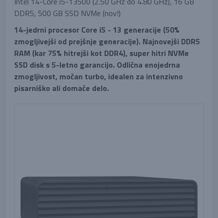
Intel 14-Core i5-13500 (2.50 GHz do 4.80 GHz), 16 GB
DDR5, 500 GB SSD NVMe (nov!)
14-jedrni procesor Core i5 - 13 generacije (50%
zmogljivejši od prejšnje generacije). Najnovejši DDR5
RAM (kar 75% hitrejši kot DDR4), super hitri NVMe
SSD disk s 5-letno garancijo. Odlična enojedrna
zmogljivost, močan turbo, idealen za intenzivno
pisarniško ali domače delo.