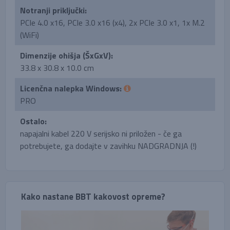
Notranji priključki:
PCIe 4.0 x16, PCIe 3.0 x16 (x4), 2x PCIe 3.0 x1, 1x M.2
(WiFi)
Dimenzije ohišja (ŠxGxV):
33.8 x 30.8 x 10.0 cm
Licenčna nalepka Windows:
PRO
Ostalo:
napajalni kabel 220 V serijsko ni priložen - če ga
potrebujete, ga dodajte v zavihku NADGRADNJA (!)
Kako nastane BBT kakovost opreme?