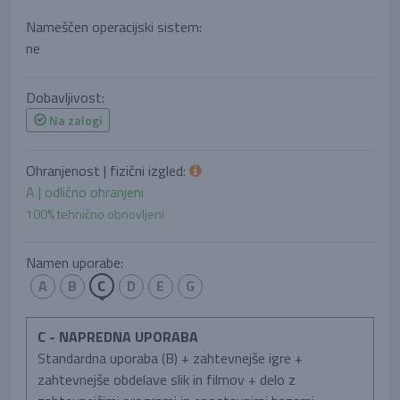
Nameščen operacijski sistem:
ne
Dobavljivost:
Na zalogi
Ohranjenost | fizični izgled:
A | odlično ohranjeni
100% tehnično obnovljeni
Namen uporabe:
A
B
C
D
E
G
C - NAPREDNA UPORABA
Standardna uporaba (B) + zahtevnejše igre +
zahtevnejše obdelave slik in filmov + delo z