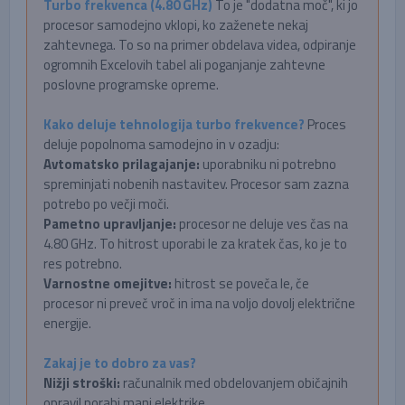
Turbo frekvenca (4.80 GHz)
To je "dodatna moč", ki jo
procesor samodejno vklopi, ko zaženete nekaj
zahtevnega. To so na primer obdelava videa, odpiranje
ogromnih Excelovih tabel ali poganjanje zahtevne
poslovne programske opreme.
Kako deluje tehnologija turbo frekvence?
Proces
deluje popolnoma samodejno in v ozadju:
Avtomatsko prilagajanje:
uporabniku ni potrebno
spreminjati nobenih nastavitev. Procesor sam zazna
potrebo po večji moči.
Pametno upravljanje:
procesor ne deluje ves čas na
4.80 GHz. To hitrost uporabi le za kratek čas, ko je to
res potrebno.
Varnostne omejitve:
hitrost se poveča le, če
procesor ni preveč vroč in ima na voljo dovolj električne
energije.
Zakaj je to dobro za vas?
Nižji stroški:
računalnik med obdelovanjem običajnih
opravil porabi manj elektrike.