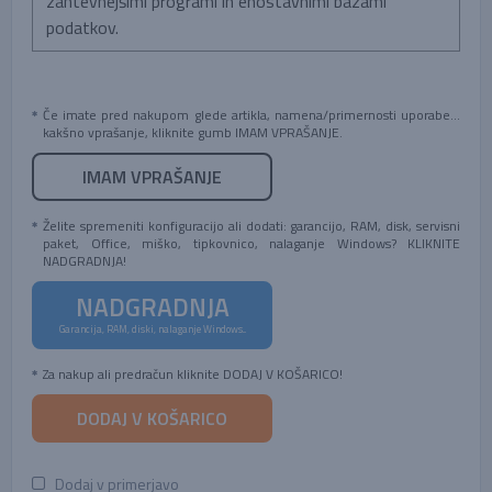
zahtevnejšimi programi in enostavnimi bazami
podatkov.
Če imate pred nakupom glede artikla, namena/primernosti uporabe...
kakšno vprašanje, kliknite gumb IMAM VPRAŠANJE.
IMAM VPRAŠANJE
Želite spremeniti konfiguracijo ali dodati: garancijo, RAM, disk, servisni
paket, Office, miško, tipkovnico, nalaganje Windows? KLIKNITE
NADGRADNJA!
NADGRADNJA
Garancija, RAM, diski, nalaganje Windows...
Za nakup ali predračun kliknite DODAJ V KOŠARICO!
DODAJ V KOŠARICO
Dodaj v primerjavo