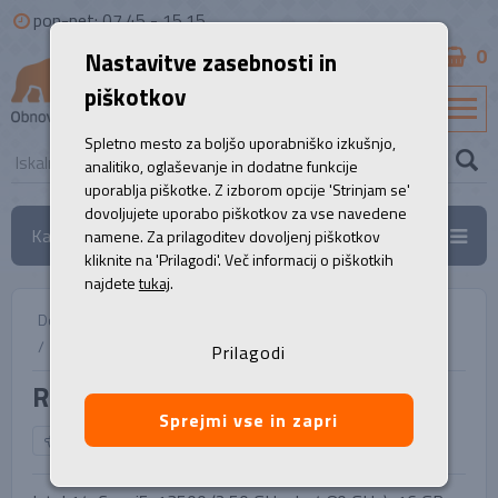
pon-pet: 07.45 - 15.15
0
Nastavitve zasebnosti in
B2B
piškotkov
SL
Spletno mesto za boljšo uporabniško izkušnjo,
analitiko, oglaševanje in dodatne funkcije
uporablja piškotke. Z izborom opcije 'Strinjam se'
dovoljujete uporabo piškotkov za vse navedene
Kategorije
namene. Za prilagoditev dovoljenj piškotkov
kliknite na 'Prilagodi'. Več informacij o piškotkih
najdete
tukaj
.
Domov
/
Namizni računalniki
/
Računalnik, HP Elite 600 G9
Prilagodi
Računalnik, HP Elite 600 G9
Sprejmi vse in zapri
NAZAJ NA IZBOR