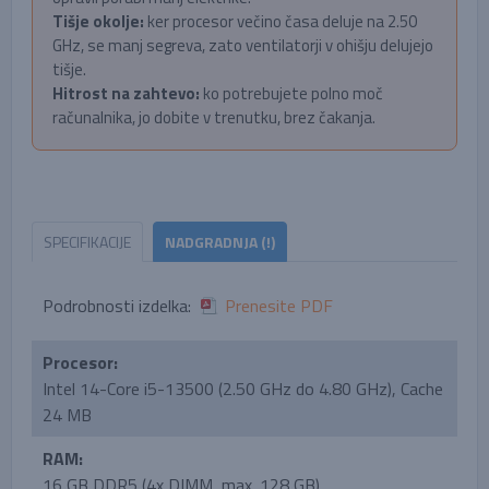
Tišje okolje:
ker procesor večino časa deluje na 2.50
GHz, se manj segreva, zato ventilatorji v ohišju delujejo
tišje.
Hitrost na zahtevo:
ko potrebujete polno moč
računalnika, jo dobite v trenutku, brez čakanja.
SPECIFIKACIJE
NADGRADNJA (!)
Podrobnosti izdelka:
Prenesite PDF
Procesor:
Intel 14-Core i5-13500 (2.50 GHz do 4.80 GHz), Cache
24 MB
RAM:
16 GB DDR5 (4x DIMM, max. 128 GB)