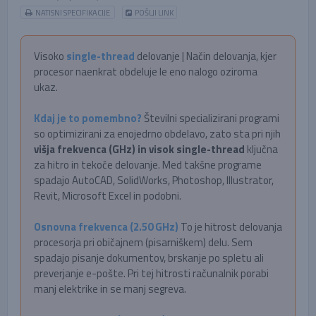
NATISNI SPECIFIKACIJE
POŠLJI LINK
Visoko
single-thread
delovanje | Način delovanja, kjer
procesor naenkrat obdeluje le eno nalogo oziroma
ukaz.
Kdaj je to pomembno?
Številni specializirani programi
so optimizirani za enojedrno obdelavo, zato sta pri njih
višja frekvenca (GHz) in visok single-thread
ključna
za hitro in tekoče delovanje. Med takšne programe
spadajo AutoCAD, SolidWorks, Photoshop, Illustrator,
Revit, Microsoft Excel in podobni.
Osnovna frekvenca (2.50 GHz)
To je hitrost delovanja
procesorja pri običajnem (pisarniškem) delu. Sem
spadajo pisanje dokumentov, brskanje po spletu ali
preverjanje e-pošte. Pri tej hitrosti računalnik porabi
manj elektrike in se manj segreva.