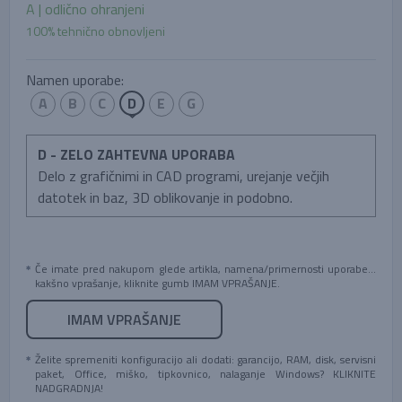
A | odlično ohranjeni
100% tehnično obnovljeni
Namen uporabe:
A
B
C
D
E
G
D - ZELO ZAHTEVNA UPORABA
Delo z grafičnimi in CAD programi, urejanje večjih
datotek in baz, 3D oblikovanje in podobno.
Če imate pred nakupom glede artikla, namena/primernosti uporabe...
kakšno vprašanje, kliknite gumb IMAM VPRAŠANJE.
IMAM VPRAŠANJE
Želite spremeniti konfiguracijo ali dodati: garancijo, RAM, disk, servisni
paket, Office, miško, tipkovnico, nalaganje Windows? KLIKNITE
NADGRADNJA!