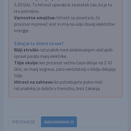
5.20 GHz. To hitrost uporabi le za kratek čas, ko je to
res potrebno.
Varnostne omejitve:
hitrost se poveča le, če
procesor ni preveč vroč in ima na voljo dovolj električne
energije.
Zakaj je to dobro za vas?
Nižji stroški:
računalnik med obdelovanjem običajnih
opravil porabi manj elektrike.
Tišje okolje:
ker procesor večino časa deluje na 2.10
GHz, se manj segreva, zato ventilatorji v ohišju delujejo
tišje.
Hitrost na zahtevo:
ko potrebujete polno moč
računalnika, jo dobite v trenutku, brez čakanja.
SPECIFIKACIJE
NADGRADNJA (!)