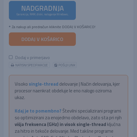
NADGRADNJA
Garancija, RAM, diski, nalaganje Windows...
Za nakup ali predračun kliknite DODAJ V KOŠARICO!
DODAJ V KOŠARICO
Dodaj v primerjavo
NATISNI SPECIFIKACIJE
POŠLJI LINK
Visoko
single-thread
delovanje | Način delovanja, kjer
procesor naenkrat obdeluje le eno nalogo oziroma
ukaz.
Kdaj je to pomembno?
Številni specializirani programi
so optimizirani za enojedrno obdelavo, zato sta pri njih
višja frekvenca (GHz) in visok single-thread
ključna
za hitro in tekoče delovanje. Med takšne programe