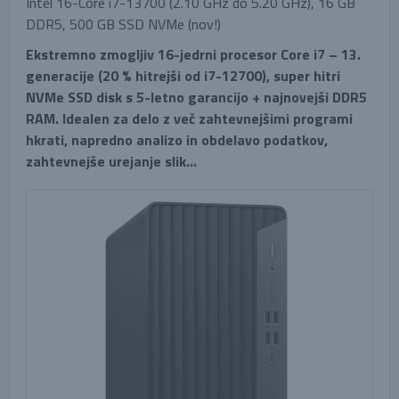
Intel 16-Core i7-13700 (2.10 GHz do 5.20 GHz), 16 GB
DDR5, 500 GB SSD NVMe (nov!)
Ekstremno zmogljiv 16-jedrni procesor Core i7 – 13.
generacije (20 % hitrejši od i7-12700), super hitri
NVMe SSD disk s 5-letno garancijo + najnovejši DDR5
RAM. Idealen za delo z več zahtevnejšimi programi
hkrati, napredno analizo in obdelavo podatkov,
zahtevnejše urejanje slik...