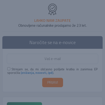
LAHKO NAM ZAUPATE
Obnovljene računalnike prodajamo že 23 let.
Naročite se na e-novice
Strinjam se, da mi občasno pošljete kratka in zanimiva EP
sporočila
(znižanja, novosti, ipd)
.