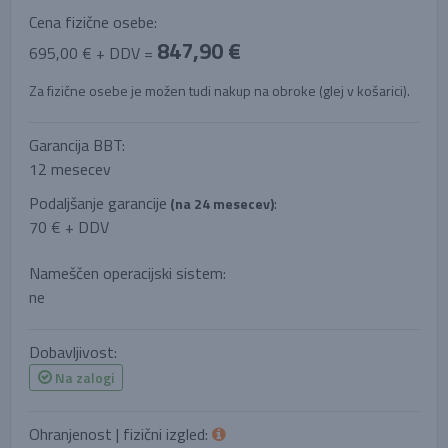
Cena fizične osebe:
847,90 €
695,00 € + DDV =
Za fizične osebe je možen tudi nakup na obroke (glej v košarici).
Garancija BBT:
12 mesecev
Podaljšanje garancije
:
(na 24 mesecev)
70 € + DDV
Nameščen operacijski sistem:
ne
Dobavljivost:
Na zalogi
Ohranjenost | fizični izgled: