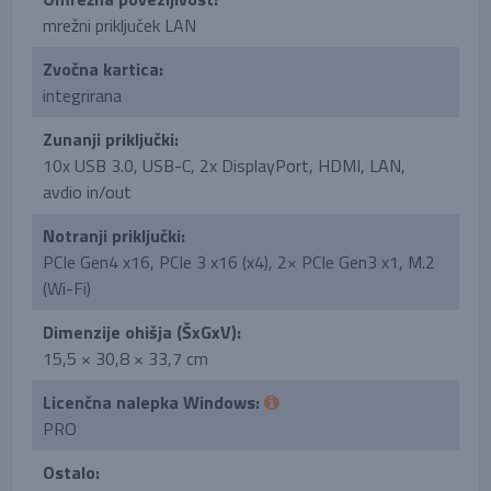
mrežni priključek LAN
Zvočna kartica:
integrirana
Zunanji priključki:
10x USB 3.0, USB-C, 2x DisplayPort, HDMI, LAN,
avdio in/out
Notranji priključki:
PCIe Gen4 x16, PCIe 3 x16 (x4), 2× PCIe Gen3 x1, M.2
(Wi-Fi)
Dimenzije ohišja (ŠxGxV):
15,5 × 30,8 × 33,7 cm
Licenčna nalepka Windows:
PRO
Ostalo: