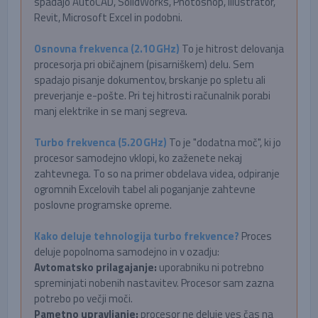
spadajo AutoCAD, SolidWorks, Photoshop, Illustrator,
Revit, Microsoft Excel in podobni.
Osnovna frekvenca (2.10 GHz)
To je hitrost delovanja
procesorja pri običajnem (pisarniškem) delu. Sem
spadajo pisanje dokumentov, brskanje po spletu ali
preverjanje e-pošte. Pri tej hitrosti računalnik porabi
manj elektrike in se manj segreva.
Turbo frekvenca (5.20 GHz)
To je "dodatna moč", ki jo
procesor samodejno vklopi, ko zaženete nekaj
zahtevnega. To so na primer obdelava videa, odpiranje
ogromnih Excelovih tabel ali poganjanje zahtevne
poslovne programske opreme.
Kako deluje tehnologija turbo frekvence?
Proces
deluje popolnoma samodejno in v ozadju:
Avtomatsko prilagajanje:
uporabniku ni potrebno
spreminjati nobenih nastavitev. Procesor sam zazna
potrebo po večji moči.
Pametno upravljanje:
procesor ne deluje ves čas na