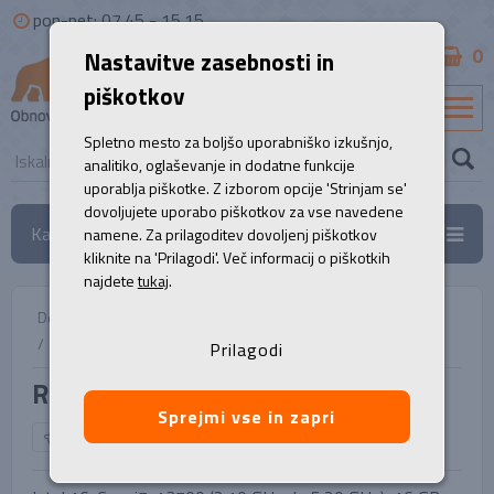
pon-pet: 07.45 - 15.15
0
Nastavitve zasebnosti in
B2B
piškotkov
SL
Spletno mesto za boljšo uporabniško izkušnjo,
analitiko, oglaševanje in dodatne funkcije
uporablja piškotke. Z izborom opcije 'Strinjam se'
dovoljujete uporabo piškotkov za vse navedene
Kategorije
namene. Za prilagoditev dovoljenj piškotkov
kliknite na 'Prilagodi'. Več informacij o piškotkih
najdete
tukaj
.
Domov
/
Namizni računalniki
/
Računalnik, HP Elite 600 G9
Prilagodi
Računalnik, HP Elite 600 G9
Sprejmi vse in zapri
NAZAJ NA IZBOR