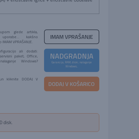
pom glede artikla,
IMAM VPRAŠANJE
 uporabe... kakšno
umb IMAM VPRAŠANJE.
figuracijo ali dodati:
NADGRADNJA
servisni paket, Office,
 nalaganje Windows?
Garancija, RAM, diski, nalaganje
!
Windows...
čun kliknite DODAJ V
DODAJ V KOŠARICO
D disk.