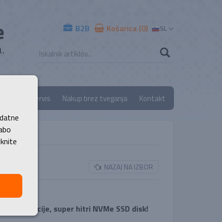
e
B2B
Košarica (0)
SL
.
ancija
Servis
Nakup brez tveganja
Kontakt
odatne
rabo
iknite
NAZAJ NA IZBOR
(NVMe!)
 9. generacije, super hitri NVMe SSD disk!