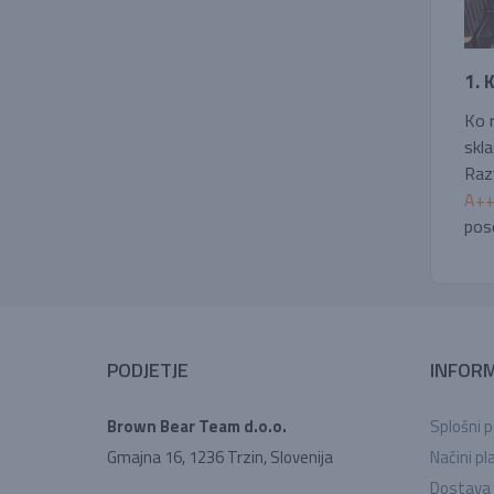
1. 
Ko r
skla
Raz
A++,
pos
PODJETJE
INFORM
Brown Bear Team d.o.o.
Splošni p
Gmajna 16, 1236 Trzin, Slovenija
Načini pla
Dostava