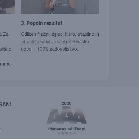
3. Popoln rezultat
e. Za
Odličen fizični izgled, hitro, stabilno in
tiho delovanje z dolgo življenjsko
kakšno
dobo = 100% zadovoljstvo.
grame.
RANI
ki