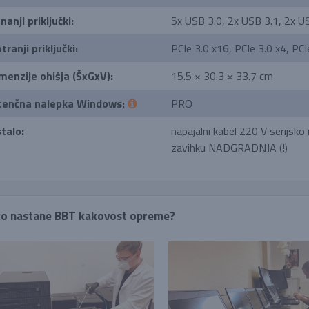
nanji priključki:
5x USB 3.0, 2x USB 3.1, 2x US
tranji priključki:
PCIe 3.0 x16, PCIe 3.0 x4, PC
menzije ohišja (ŠxGxV):
15.5 × 30.3 × 33.7 cm
cenčna nalepka Windows:
PRO
talo:
napajalni kabel 220 V serijsko 
zavihku NADGRADNJA (!)
o nastane BBT kakovost opreme?