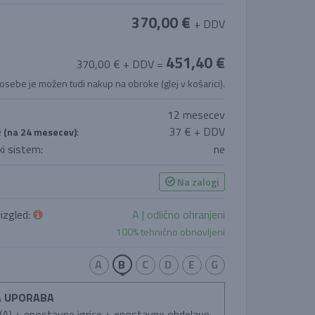
370,00 €
+ DDV
451,40 €
370,00 € + DDV =
 osebe je možen tudi nakup na obroke (glej v košarici).
12 mesecev
e
:
37 € + DDV
(na 24 mesecev)
i sistem:
ne
Na zalogi
 izgled:
A | odlično ohranjeni
100% tehnično obnovljeni
A
B
C
D
E
G
A UPORABA
A) + enostavne igrice + enostavne obdelave