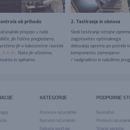
Kontrola ob prihodu
2. Testiranje in obnova
ačunalniki prispejo v naše
Sledi testiranje strojne oprem
dišče, jih fizično pregledamo.
zagotovitev optimalnega
vrstimo jih v kakovostne razrede
delovanja opreme po potrebi 
 A in A-
. Nato jih očistimo,
komponento zamenjamo
esamo in spihamo.
/ nadgradimo in naložimo pro
ACIJE
KATEGORIJE
PODPORNE ST
ogoji
Prenosni računalniki
Na kratko
čila
Namizni računalniki
Poslovni računalni
Delovne postaje
Stanje opreme