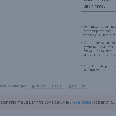
slik in filmov.
Če imate pred naku
namena/primernosti
vprašanje, kliknite g
Želite spremeniti kon
garancijo, RAM, disk, 
miško, tipkovnico,
KLIKNITE NADGRADNJA
Za nakup ali predra
KOŠARICO!
odaj v primerjavo
NATISNI SPECIFIKACIJE
POŠLJI LINK
ačunalnik ima vgrajen hitri NVMe disk, ki je
2-3x hitrejši
kot klasični SS