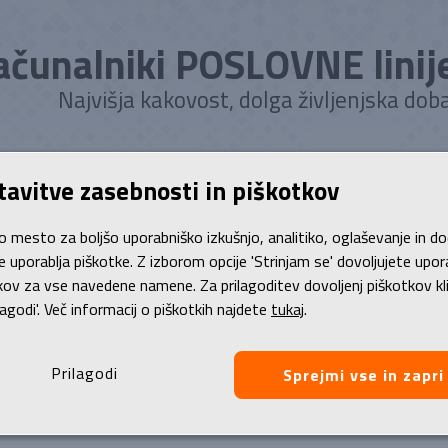
ačunalniki POSLOVNE linij
Najvišja kakovost, dolga življenjska doba
tavitve zasebnosti in piškotkov
atko
Poslovni računalniki
Stanje | izgled
Življenska doba
Gar
o mesto za boljšo uporabniško izkušnjo, analitiko, oglaševanje in d
je uporablja piškotke. Z izborom opcije 'Strinjam se' dovoljujete upo
mov
/
Namizni računalniki
/
Računalnik, HP ProDesk 600 G6
kov za vse navedene namene. Za prilagoditev dovoljenj piškotkov kl
lagodi'. Več informacij o piškotkih najdete
tukaj
.
čunalnik, HP ProDesk 600 G6
Prilagodi
Sprejmi vse in zapri
el Hexa Core i5-10500 (3.10 GHz do 4.50 GHz), 8 GB, 256 GB SSD 
cesor Core i5 - 10. generacije, Hexa Cora – 35% zmogljivejši od