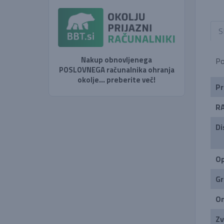
S
Nakup obnovljenega
Po
POSLOVNEGA računalnika ohranja
okolje... preberite več!
Pr
R
Di
Op
Gr
Om
Zv