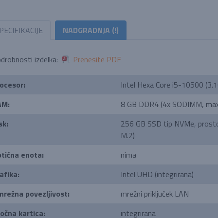
PECIFIKACIJE
NADGRADNJA (!)
drobnosti izdelka:
Prenesite PDF
ocesor:
Intel Hexa Core i5-10500 (3.
AM:
8 GB DDR4 (4x SODIMM, max
sk:
256 GB SSD tip NVMe, prostor za
M.2)
tična enota:
nima
afika:
Intel UHD (integrirana)
režna povezljivost:
mrežni priključek LAN
očna kartica:
integrirana