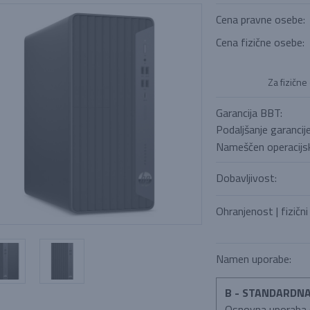
Cena pravne osebe:
Cena fizične osebe:
Za fizične
Garancija BBT:
Podaljšanje garancij
Nameščen operacijsk
Dobavljivost:
Ohranjenost | fizični
Namen uporabe:
B - STANDARDN
Osnovna uporaba (