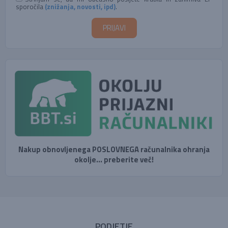
sporočila
(znižanja, novosti, ipd)
.
Nakup obnovljenega POSLOVNEGA računalnika ohranja
okolje... preberite več!
PODJETJE