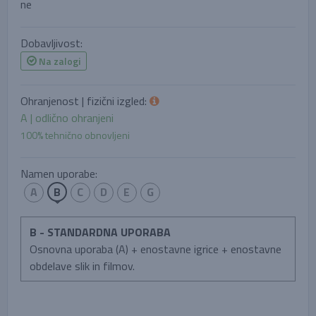
ne
Dobavljivost:
Na zalogi
Ohranjenost | fizični izgled:
A | odlično ohranjeni
100% tehnično obnovljeni
Namen uporabe:
A
B
C
D
E
G
B - STANDARDNA UPORABA
Osnovna uporaba (A) + enostavne igrice + enostavne
obdelave slik in filmov.