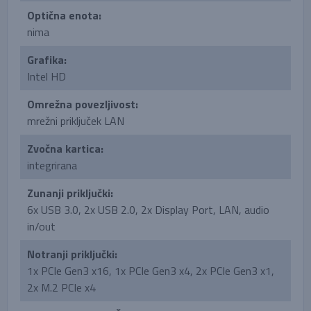
Optična enota:
nima
Grafika:
Intel HD
Omrežna povezljivost:
mrežni priključek LAN
Zvočna kartica:
integrirana
Zunanji priključki:
6x USB 3.0, 2x USB 2.0, 2x Display Port, LAN, audio
in/out
Notranji priključki:
1x PCIe Gen3 x16, 1x PCIe Gen3 x4, 2x PCIe Gen3 x1,
2x M.2 PCIe x4