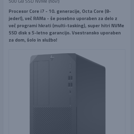
500 GB SSD NVMe (nov!)
Procesor Core i7 - 10. generacije, Octa Core (8-
jeder!), več RAMa - še posebno uporaben za delo z
več programi hkrati (multi-tasking), super hitri NVMe
SSD disk s 5-letno garancijo. Vsestransko uporaben
za dom, šolo in službo!