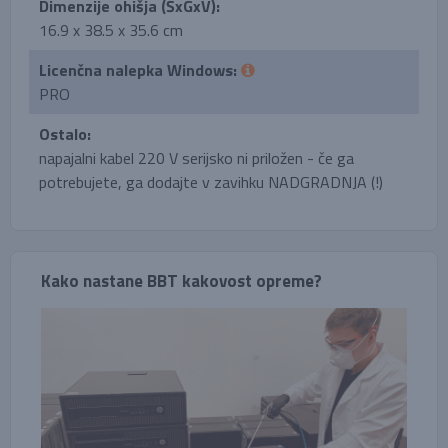
Dimenzije ohišja (ŠxGxV):
16.9 x 38.5 x 35.6 cm
Licenčna nalepka Windows:
PRO
Ostalo:
napajalni kabel 220 V serijsko ni priložen - če ga
potrebujete, ga dodajte v zavihku NADGRADNJA (!)
Kako nastane BBT kakovost opreme?