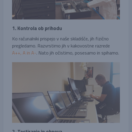
1. Kontrola ob prihodu
Ko računalniki prispejo v naše skladišče, jih fizično
pregledamo. Razvrstimo jih v kakovostne razrede
A++, A in A-
. Nato jih očistimo, posesamo in spihamo.
2. Testiranje in obnova