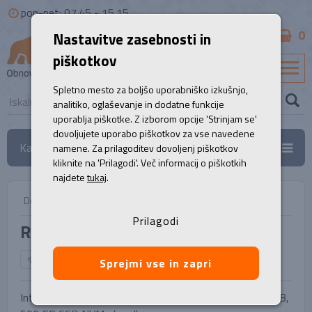
pon-pet: 07.45 - 15.15
0
Nastavitve zasebnosti in
B2B
piškotkov
SL
Spletno mesto za boljšo uporabniško izkušnjo,
analitiko, oglaševanje in dodatne funkcije
uporablja piškotke. Z izborom opcije 'Strinjam se'
dovoljujete uporabo piškotkov za vse navedene
Kategorije
namene. Za prilagoditev dovoljenj piškotkov
kliknite na 'Prilagodi'. Več informacij o piškotkih
najdete
tukaj
.
Domov
/
Namizni računalniki
/
Računalnik, HP Z2 G5
Prilagodi
Računalnik, HP Z2 G5
NAZAJ NA IZBOR
Sprejmi vse in zapri
Intel Octa Core i7-10700 (2.90 GHz do 4.80 GHz), 16 GB,