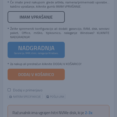
Če imate pred nakupom glede artikla, namena/primernosti uporabe...
kakšno vprašanje, kliknite gumb IMAM VPRAŠANJE.
IMAM VPRAŠANJE
Želite spremeniti konfiguracijo ali dodati: garancijo, RAM, disk, servisni
paket, Office, miško, tipkovnico, nalaganje Windows? KLIKNITE
NADGRADNJA!
NADGRADNJA
Garancija, RAM, diski, nalaganje Windows...
Za nakup ali predračun kliknite DODAJ V KOŠARICO!
DODAJ V KOŠARICO
Dodaj v primerjavo
NATISNI SPECIFIKACIJE
POŠLJI LINK
Računalnik ima vgrajen hitri NVMe disk, ki je
2-3x