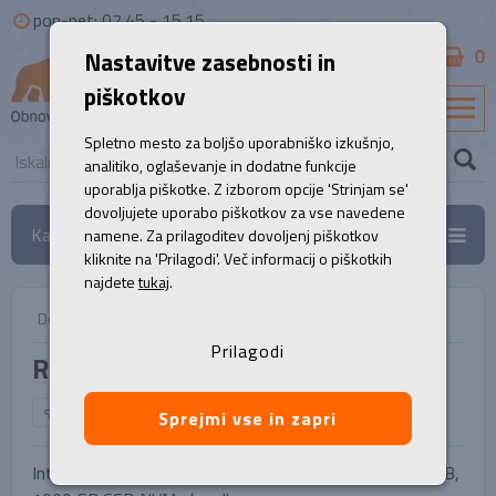
pon-pet: 07.45 - 15.15
0
Nastavitve zasebnosti in
B2B
piškotkov
SL
Spletno mesto za boljšo uporabniško izkušnjo,
analitiko, oglaševanje in dodatne funkcije
uporablja piškotke. Z izborom opcije 'Strinjam se'
dovoljujete uporabo piškotkov za vse navedene
Kategorije
namene. Za prilagoditev dovoljenj piškotkov
kliknite na 'Prilagodi'. Več informacij o piškotkih
najdete
tukaj
.
Domov
/
Namizni računalniki
/
Računalnik, HP Z2 G5
Prilagodi
Računalnik, HP Z2 G5
NAZAJ NA IZBOR
Sprejmi vse in zapri
Intel Octa Core i7-10700 (2.90 GHz do 4.80 GHz), 16 GB,