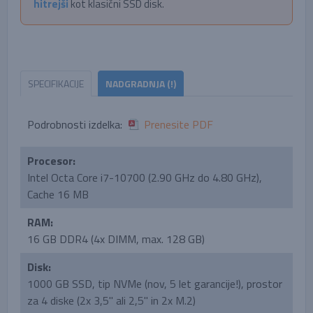
hitrejši
kot klasični SSD disk.
SPECIFIKACIJE
NADGRADNJA (!)
Podrobnosti izdelka:
Prenesite PDF
Procesor:
Intel Octa Core i7-10700 (2.90 GHz do 4.80 GHz),
Cache 16 MB
RAM:
16 GB DDR4 (4x DIMM, max. 128 GB)
Disk:
1000 GB SSD, tip NVMe (nov, 5 let garancije!), prostor
za 4 diske (2x 3,5'' ali 2,5'' in 2x M.2)