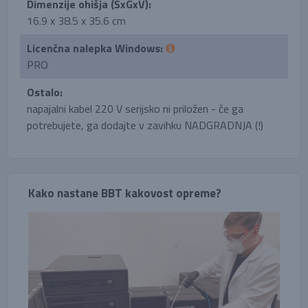
Dimenzije ohišja (ŠxGxV):
16.9 x 38.5 x 35.6 cm
Licenčna nalepka Windows:
PRO
Ostalo:
napajalni kabel 220 V serijsko ni priložen - če ga
potrebujete, ga dodajte v zavihku NADGRADNJA (!)
Kako nastane BBT kakovost opreme?