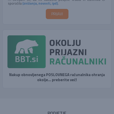
sporočila
(znižanja, novosti, ipd)
.
Nakup obnovljenega POSLOVNEGA računalnika ohranja
okolje... preberite več!
PODJETJE