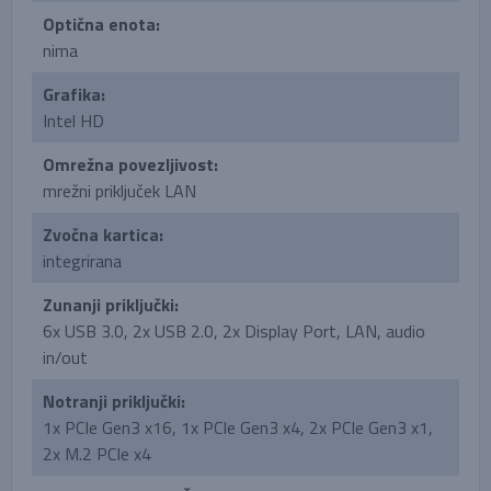
Optična enota:
nima
Grafika:
Intel HD
Omrežna povezljivost:
mrežni priključek LAN
Zvočna kartica:
integrirana
Zunanji priključki:
6x USB 3.0, 2x USB 2.0, 2x Display Port, LAN, audio
in/out
Notranji priključki:
1x PCIe Gen3 x16, 1x PCIe Gen3 x4, 2x PCIe Gen3 x1,
2x M.2 PCIe x4