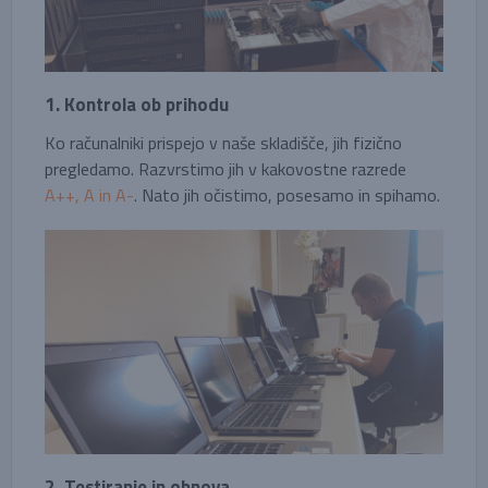
1. Kontrola ob prihodu
Ko računalniki prispejo v naše skladišče, jih fizično
pregledamo. Razvrstimo jih v kakovostne razrede
A++, A in A-
. Nato jih očistimo, posesamo in spihamo.
2. Testiranje in obnova