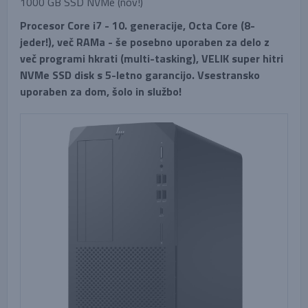
1000 GB SSD NVMe (nov!)
Procesor Core i7 - 10. generacije, Octa Core (8-
jeder!), več RAMa - še posebno uporaben za delo z
več programi hkrati (multi-tasking), VELIK super hitri
NVMe SSD disk s 5-letno garancijo. Vsestransko
uporaben za dom, šolo in službo!