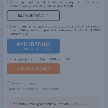
Če imate pred nakupom glede artikla, namena/primernosti uporabe...
kakšno vprašanje, kliknite gumb IMAM VPRAŠANJE.
IMAM VPRAŠANJE
Želite spremeniti konfiguracijo ali dodati: garancijo, RAM, disk, servisni
paket, Office, miško, tipkovnico, nalaganje Windows? KLIKNITE
NADGRADNJA!
NADGRADNJA
Garancija, RAM, diski, nalaganje Windows...
Za nakup ali predračun kliknite DODAJ V KOŠARICO!
DODAJ V KOŠARICO
Dodaj v primerjavo
NATISNI SPECIFIKACIJE
POŠLJI LINK
Računalnik ima vgrajen hitri NVMe disk, ki je
2-3x