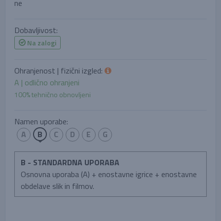
ne
Dobavljivost:
Na zalogi
Ohranjenost | fizični izgled:
A | odlično ohranjeni
100% tehnično obnovljeni
Namen uporabe:
A
B
C
D
E
G
B - STANDARDNA UPORABA
Osnovna uporaba (A) + enostavne igrice + enostavne
obdelave slik in filmov.