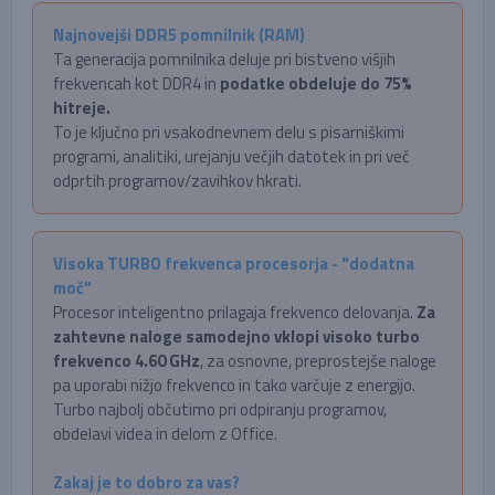
Najnovejši DDR5 pomnilnik (RAM)
Ta generacija pomnilnika deluje pri bistveno višjih
frekvencah kot DDR4 in
podatke obdeluje do 75%
hitreje.
To je ključno pri vsakodnevnem delu s pisarniškimi
programi, analitiki, urejanju večjih datotek in pri več
odprtih programov/zavihkov hkrati.
Visoka TURBO frekvenca procesorja - "dodatna
moč"
Procesor inteligentno prilagaja frekvenco delovanja.
Za
zahtevne naloge samodejno vklopi visoko turbo
frekvenco 4.60 GHz
, za osnovne, preprostejše naloge
pa uporabi nižjo frekvenco in tako varčuje z energijo.
Turbo najbolj občutimo pri odpiranju programov,
obdelavi videa in delom z Office.
Zakaj je to dobro za vas?