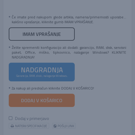
Če imate pred nakupom glede artikla, namena/primernosti uporabe...
kakšno vprašanje, kliknite gumb IMAM VPRAŠANJE.
IMAM VPRAŠANJE
Želite spremeniti konfiguracijo ali dodati: garancijo, RAM, disk, servisni
paket, Office, miško, tipkovnico, nalaganje Windows? KLIKNITE
NADGRADNJA!
NADGRADNJA
Garancija, RAM, diski, nalaganje Windows...
Za nakup ali predračun kliknite DODAJ V KOŠARICO!
DODAJ V KOŠARICO
Dodaj v primerjavo
NATISNI SPECIFIKACIJE
POŠLJI LINK