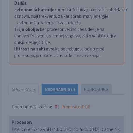
Daljša
avtonomija baterije:
prenosnik običajna opravila obdela na
osnovni, nižji frekvenci, za kar porabi manj energije
- avtonomija baterije je zato daljša.
Tišje okolje:
ker procesor večino časa deluje na
osnovni frekvenci, se manj segreva, zato ventilatorji v
ohišju delujejo tišje.
Hitrost na zahtevo:
ko potrebujete polno moč
procesorja, jo dobite v trenutku, brez čakanja.
SPECIFIKACIJE
NADGRADNJA (!)
PODROBNEJE
Podrobnosti izdelka:
Prenesite PDF
Procesor:
Intel Core i5-1245U (1.60 GHz do 4.40 GHz), Cache 12