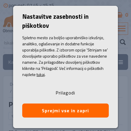
pon-pet: 07.45 - 15.15
0
Nastavitve zasebnosti in
B2B
piškotkov
SL
Spletno mesto za boljšo uporabniško izkušnjo,
analitiko, oglaševanje in dodatne funkcije
uporablja piškotke. Z izborom opcije 'Strinjam se'
dovoljujete uporabo piškotkov za vse navedene
Kategorije
namene. Za prilagoditev dovoljenj piškotkov
kliknite na 'Prilagodi'. Več informacij o piškotkih
najdete
tukaj
.
Domov
/
Prenosni računalniki
/
Prenosnik, HP EliteBook 840 G9
Prilagodi
Prenosnik, HP EliteBook 840 G9
Sprejmi vse in zapri
NAZAJ NA IZBOR