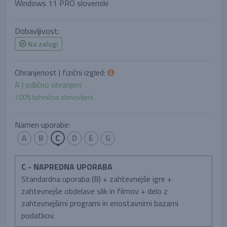
Windows 11 PRO slovenski
Dobavljivost:
Na zalogi
Ohranjenost | fizični izgled:
A | odlično ohranjeni
100% tehnično obnovljeni
Namen uporabe:
A
B
C
D
E
G
C - NAPREDNA UPORABA
Standardna uporaba (B) + zahtevnejše igre +
zahtevnejše obdelave slik in filmov + delo z
zahtevnejšimi programi in enostavnimi bazami
podatkov.