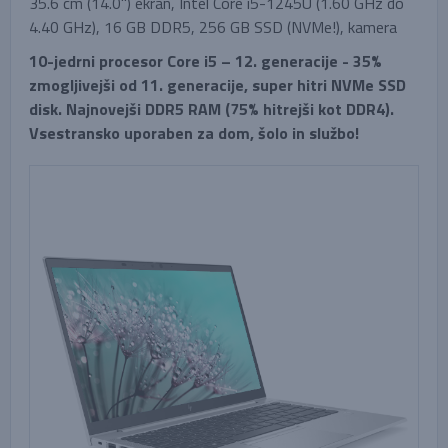
35.6 cm (14.0'') ekran, Intel Core i5-1245U (1.60 GHz do
4.40 GHz), 16 GB DDR5, 256 GB SSD (NVMe!), kamera
10-jedrni procesor Core i5 – 12. generacije - 35%
zmogljivejši od 11. generacije, super hitri NVMe SSD
disk. Najnovejši DDR5 RAM (75% hitrejši kot DDR4).
Vsestransko uporaben za dom, šolo in službo!