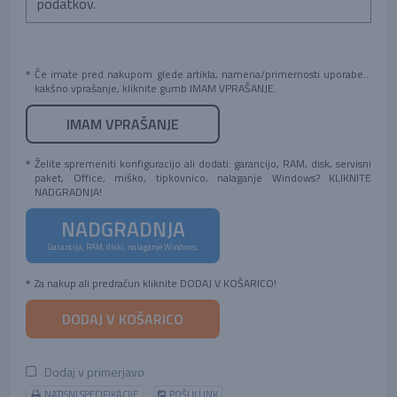
podatkov.
Če imate pred nakupom glede artikla, namena/primernosti uporabe...
kakšno vprašanje, kliknite gumb IMAM VPRAŠANJE.
IMAM VPRAŠANJE
Želite spremeniti konfiguracijo ali dodati: garancijo, RAM, disk, servisni
paket, Office, miško, tipkovnico, nalaganje Windows? KLIKNITE
NADGRADNJA!
NADGRADNJA
Garancija, RAM, diski, nalaganje Windows...
Za nakup ali predračun kliknite DODAJ V KOŠARICO!
DODAJ V KOŠARICO
Dodaj v primerjavo
NATISNI SPECIFIKACIJE
POŠLJI LINK