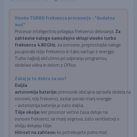
Visoka TURBO frekvenca procesorja - "dodatna
moč"
Procesor inteligentno prilagaja frekvenco delovanja.
Za
zahtevne naloge samodejno vklopi visoko turbo
frekvenco 4.80 GHz
, za osnovne, preprostejše naloge
pa uporabi nižjo frekvenco in tako varčuje z energijo.
Turbo najbolj občutimo pri odpiranju programov,
obdelavi videa in delom z Office.
Zakaj je to dobro za vas?
Daljša
avtonomija baterije:
prenosnik običajna opravila obdela na
osnovni, nižji frekvenci, za kar porabi manj energije
- avtonomija baterije je zato daljša.
Tišje okolje:
ker procesor večino časa deluje na
osnovni frekvenci, se manj segreva, zato ventilatorji v
ohišju delujejo tišje.
Hitrost na zahtevo:
ko potrebujete polno moč