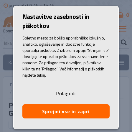
pon-pet: 07.45 - 15.15
0
Nastavitve zasebnosti in
B2B
piškotkov
SL
Spletno mesto za boljšo uporabniško izkušnjo,
analitiko, oglaševanje in dodatne funkcije
uporablja piškotke. Z izborom opcije 'Strinjam se'
dovoljujete uporabo piškotkov za vse navedene
Kategorije
namene. Za prilagoditev dovoljenj piškotkov
kliknite na 'Prilagodi'. Več informacij o piškotkih
najdete
tukaj
.
Domov
/
Prenosni računalniki
/
Prenosnik, LENOVO ThinkPad T14 G3
Prilagodi
Prenosnik, LENOVO ThinkPad T14
G3
Sprejmi vse in zapri
NAZAJ NA IZBOR