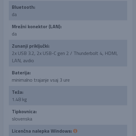
Bluetooth:
da
Mrežni konektor (LAN):
da
Zunanji priključki:
2x USB 3.2, 2x USB-C gen 2 / Thunderbolt 4, HDMI,
LAN, avdio
Baterija:
minimalno trajanje vsaj 3 ure
Teža:
1.48 kg
Tipkovnica:
slovenska
Licenčna nalepka Windows: