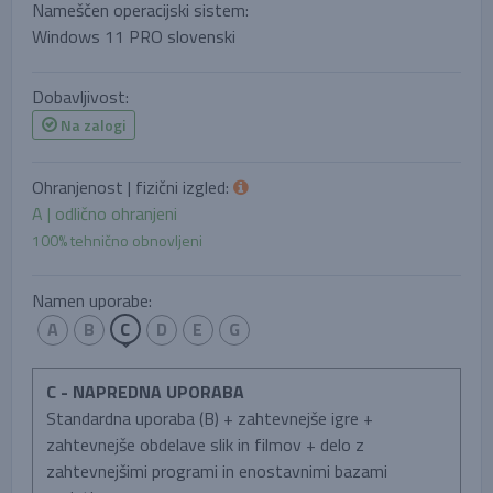
Nameščen operacijski sistem:
Windows 11 PRO slovenski
Dobavljivost:
Na zalogi
Ohranjenost | fizični izgled:
A | odlično ohranjeni
100% tehnično obnovljeni
Namen uporabe:
A
B
C
D
E
G
C - NAPREDNA UPORABA
Standardna uporaba (B) + zahtevnejše igre +
zahtevnejše obdelave slik in filmov + delo z
zahtevnejšimi programi in enostavnimi bazami