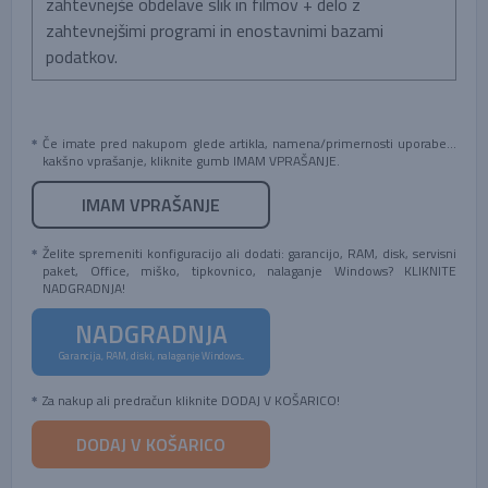
zahtevnejše obdelave slik in filmov + delo z
zahtevnejšimi programi in enostavnimi bazami
podatkov.
Če imate pred nakupom glede artikla, namena/primernosti uporabe...
kakšno vprašanje, kliknite gumb IMAM VPRAŠANJE.
IMAM VPRAŠANJE
Želite spremeniti konfiguracijo ali dodati: garancijo, RAM, disk, servisni
paket, Office, miško, tipkovnico, nalaganje Windows? KLIKNITE
NADGRADNJA!
NADGRADNJA
Garancija, RAM, diski, nalaganje Windows...
Za nakup ali predračun kliknite DODAJ V KOŠARICO!
DODAJ V KOŠARICO