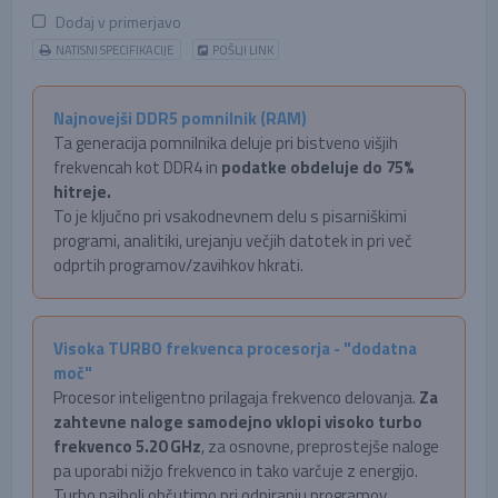
Dodaj v primerjavo
NATISNI SPECIFIKACIJE
POŠLJI LINK
Najnovejši DDR5 pomnilnik (RAM)
Ta generacija pomnilnika deluje pri bistveno višjih
frekvencah kot DDR4 in
podatke obdeluje do 75%
hitreje.
To je ključno pri vsakodnevnem delu s pisarniškimi
programi, analitiki, urejanju večjih datotek in pri več
odprtih programov/zavihkov hkrati.
Visoka TURBO frekvenca procesorja - "dodatna
moč"
Procesor inteligentno prilagaja frekvenco delovanja.
Za
zahtevne naloge samodejno vklopi visoko turbo
frekvenco 5.20 GHz
, za osnovne, preprostejše naloge
pa uporabi nižjo frekvenco in tako varčuje z energijo.
Turbo najbolj občutimo pri odpiranju programov,