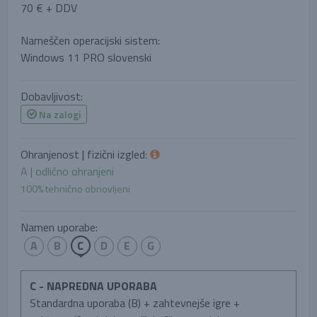
70 € + DDV
Nameščen operacijski sistem:
Windows 11 PRO slovenski
Dobavljivost:
Na zalogi
Ohranjenost | fizični izgled:
A | odlično ohranjeni
100% tehnično obnovljeni
Namen uporabe:
A
B
C
D
E
G
C - NAPREDNA UPORABA
Standardna uporaba (B) + zahtevnejše igre +