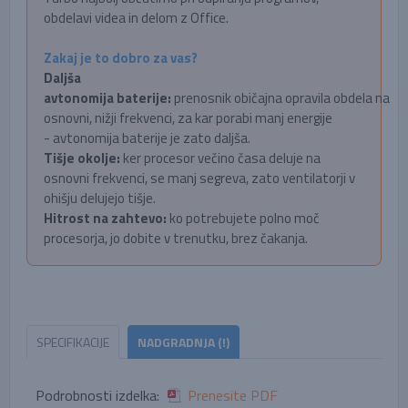
obdelavi videa in delom z Office.
Zakaj je to dobro za vas?
Daljša
avtonomija baterije:
prenosnik običajna opravila obdela na
osnovni, nižji frekvenci, za kar porabi manj energije
- avtonomija baterije je zato daljša.
Tišje okolje:
ker procesor večino časa deluje na
osnovni frekvenci, se manj segreva, zato ventilatorji v
ohišju delujejo tišje.
Hitrost na zahtevo:
ko potrebujete polno moč
procesorja, jo dobite v trenutku, brez čakanja.
SPECIFIKACIJE
NADGRADNJA (!)
Podrobnosti izdelka:
Prenesite PDF