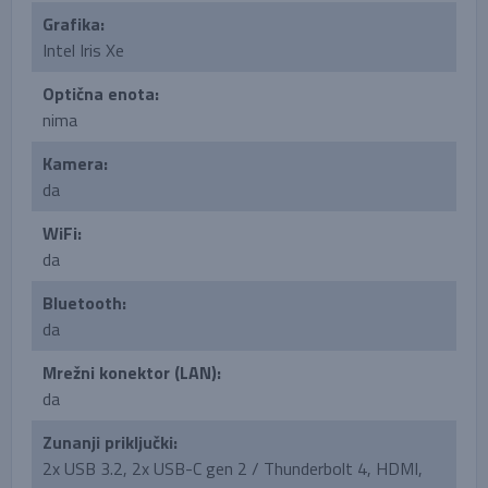
Grafika:
Intel Iris Xe
Optična enota:
nima
Kamera:
da
WiFi:
da
Bluetooth:
da
Mrežni konektor (LAN):
da
Zunanji priključki:
2x USB 3.2, 2x USB-C gen 2 / Thunderbolt 4, HDMI,