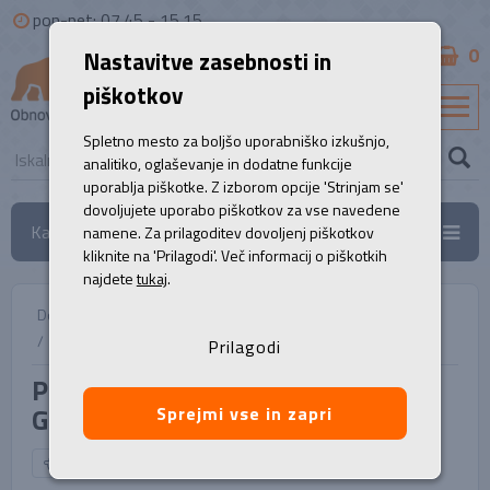
pon-pet: 07.45 - 15.15
0
Nastavitve zasebnosti in
B2B
piškotkov
SL
Spletno mesto za boljšo uporabniško izkušnjo,
analitiko, oglaševanje in dodatne funkcije
uporablja piškotke. Z izborom opcije 'Strinjam se'
dovoljujete uporabo piškotkov za vse navedene
Kategorije
namene. Za prilagoditev dovoljenj piškotkov
kliknite na 'Prilagodi'. Več informacij o piškotkih
najdete
tukaj
.
Domov
/
Prenosni računalniki
/
Prenosnik, LENOVO ThinkPad T14 G4
Prilagodi
Prenosnik, LENOVO ThinkPad T14
G4
Sprejmi vse in zapri
NAZAJ NA IZBOR