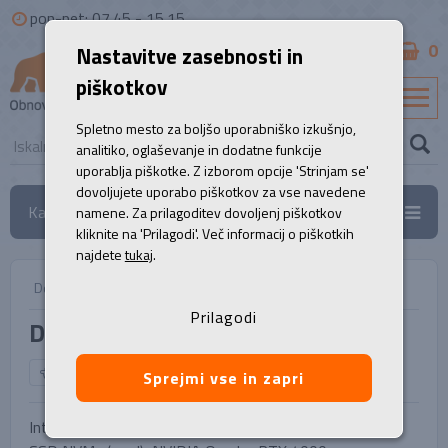
pon-pet: 07.45 - 15.15
0
Nastavitve zasebnosti in
B2B
piškotkov
SL
Spletno mesto za boljšo uporabniško izkušnjo,
analitiko, oglaševanje in dodatne funkcije
uporablja piškotke. Z izborom opcije 'Strinjam se'
dovoljujete uporabo piškotkov za vse navedene
Kategorije
namene. Za prilagoditev dovoljenj piškotkov
kliknite na 'Prilagodi'. Več informacij o piškotkih
najdete
tukaj
.
Domov
/
Delovne postaje
/
Delovna postaja, HP Z4 G4
Prilagodi
Delovna postaja, HP Z4 G4
NAZAJ NA IZBOR
Sprejmi vse in zapri
Intel Xeon 8-Core 3.90 GHz (W-2245), 32 GB, 1000 GB