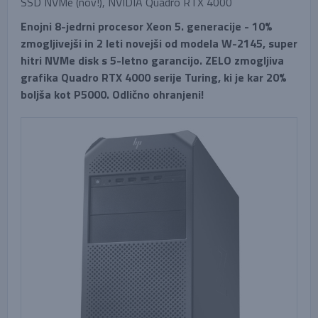
SSD NVMe (nov!), NVIDIA Quadro RTX 4000
Enojni 8-jedrni procesor Xeon 5. generacije - 10%
zmogljivejši in 2 leti novejši od modela W-2145, super
hitri NVMe disk s 5-letno garancijo. ZELO zmogljiva
grafika Quadro RTX 4000 serije Turing, ki je kar 20%
boljša kot P5000. Odlično ohranjeni!