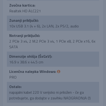
Zvočna kartica:
Realtek HD ALC221
Zunanji priključki:
10x USB 3.1 (4 + 6), 2x LAN, 2x PS/2, audio
Notranji priključki:
2 PCIe 3 x4, 2 M.2 PCIe 3 x4, 1 PCIe x8, 2 PCIe x16, 6x
SATA
Dimenzije ohišja (ŠxGxV):
16.9 x 38.6 x 44.5 cm
Licenčna nalepka Windows:
PRO
Ostalo:
napajalni kabel 220 V serijsko ni priložen - če ga
potrebujete, ga dodajte v zavihku NADGRADNJA (!)