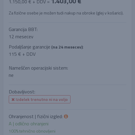
1.403,00 €
1.150,00 € + DDV =
Za fizične osebe je možen tudi nakup na obroke (glej v košarici).
Garancija BBT:
12 mesecev
Podaljšanje garancije
:
(na 24 mesecev)
115 € + DDV
Nameščen operacijski sistem:
ne
Dobavljivost:
Izdelek trenutno ni na voljo
Ohranjenost | fizični izgled:
A | odlično ohranjeni
100% tehnično obnovljeni