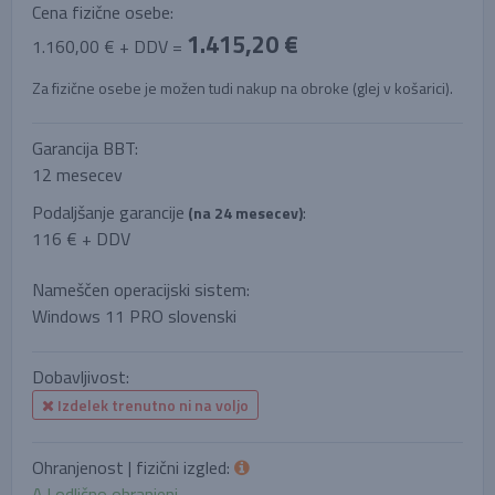
Cena fizične osebe:
1.415,20 €
1.160,00 € + DDV =
Za fizične osebe je možen tudi nakup na obroke (glej v košarici).
Garancija BBT:
12 mesecev
Podaljšanje garancije
:
(na 24 mesecev)
116 € + DDV
Nameščen operacijski sistem:
Windows 11 PRO slovenski
Dobavljivost:
Izdelek trenutno ni na voljo
Ohranjenost | fizični izgled:
A | odlično ohranjeni