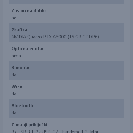
Zaslon na dotik:
ne
Grafika:
NVIDIA Quadro RTX A5000 (16 GB GDDR6)
Optična enota:
nima
Kamera:
da
WiFi:
da
Bluetooth:
da
Zunanji priključki:
3x USB 3.1, 2x USB-C / Thunderbolt 3, Mini