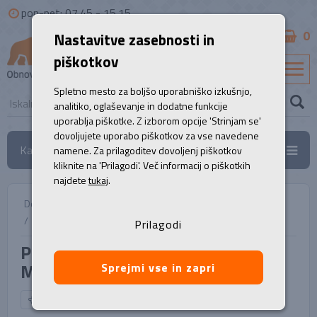
pon-pet: 07.45 - 15.15
0
Nastavitve zasebnosti in
B2B
piškotkov
SL
Spletno mesto za boljšo uporabniško izkušnjo,
analitiko, oglaševanje in dodatne funkcije
uporablja piškotke. Z izborom opcije 'Strinjam se'
dovoljujete uporabo piškotkov za vse navedene
Kategorije
namene. Za prilagoditev dovoljenj piškotkov
kliknite na 'Prilagodi'. Več informacij o piškotkih
najdete
tukaj
.
Domov
/
Prenosni računalniki
/
Prenosnik, HP Zbook 17 G8 FURY Mobile Workstation
Prilagodi
Prenosnik, HP Zbook 17 G8 FURY
Mobile Workstation
Sprejmi vse in zapri
NAZAJ NA IZBOR