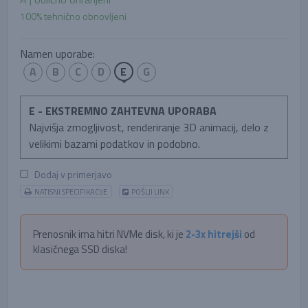
100% tehnično obnovljeni
Namen uporabe:
A
B
C
D
E
G
E - EKSTREMNO ZAHTEVNA UPORABA
Najvišja zmogljivost, renderiranje 3D animacij, delo z
velikimi bazami podatkov in podobno.
Dodaj v primerjavo
NATISNI SPECIFIKACIJE
POŠLJI LINK
Prenosnik ima hitri NVMe disk, ki je
2-3x hitrejši
od
klasičnega SSD diska!